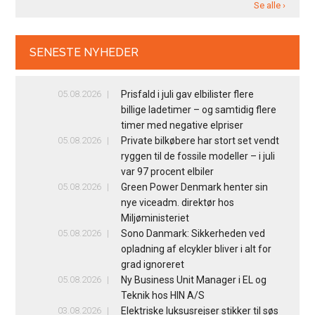
Se alle ›
SENESTE NYHEDER
05.08.2026
Prisfald i juli gav elbilister flere
billige ladetimer – og samtidig flere
timer med negative elpriser
05.08.2026
Private bilkøbere har stort set vendt
ryggen til de fossile modeller – i juli
var 97 procent elbiler
05.08.2026
Green Power Denmark henter sin
nye viceadm. direktør hos
Miljøministeriet
05.08.2026
Sono Danmark: Sikkerheden ved
opladning af elcykler bliver i alt for
grad ignoreret
05.08.2026
Ny Business Unit Manager i EL og
Teknik hos HIN A/S
03.08.2026
Elektriske luksusrejser stikker til søs