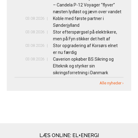
– Candela P-12 Voyager “flyver”
næsten lydløst og jævn over vandet
03.08.2026
Koble med første partner i
Sønderjylland
03.08.2026
Stor efterspørgsel på elektrikere,
men på Fyn stikker det helt af
03.08.2026
Stor opgradering af Korsørs elnet
er nu færdig
03.08.2026
Caverion opkøber BS Sikring og
Elteknik og styrker sin
sikringsforretning i Danmark
Alle nyheder ›
LÆS ONLINE: EL+ENERGI