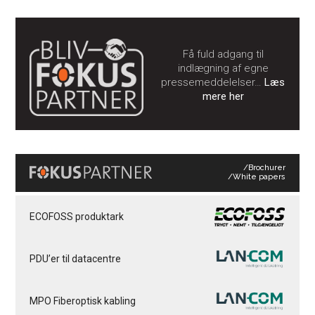
Få fuld adgang til
indlægning af egne
pressemeddelelser…
Læs
mere her
/Brochurer
/White papers
ECOFOSS produktark
PDU’er til datacentre
MPO Fiberoptisk kabling