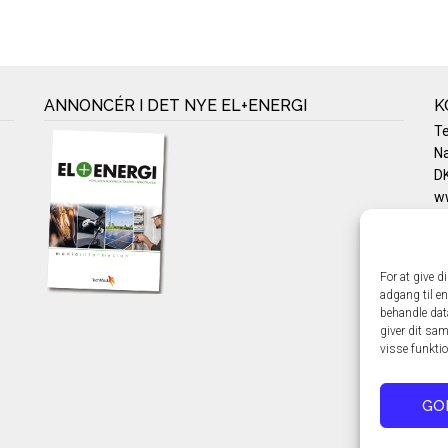
ANNONCÉR I DET NYE EL+ENERGI
K
T
Na
DK
w
Te
E-
Pr
For at give d
Co
adgang til en
behandle dat
giver dit sam
visse funkti
GO