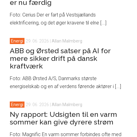
er nu færdig
Foto: Cerius Der er fart på Vestsjællands
elektrificering, og det øger kravene til elne [...]
Energi
29. 06. 2026
|
Allan Malmberg
ABB og Ørsted satser på AI for
mere sikker drift på dansk
kraftværk
Foto: ABB Ørsted A/S, Danmarks største
energiselskab og en af verdens førende aktører i [...]
Energi
29. 06. 2026
|
Allan Malmberg
Ny rapport: Udsigten til en varm
sommer kan give dyrere strøm
Foto: Magnific En varm sommer forbindes ofte med