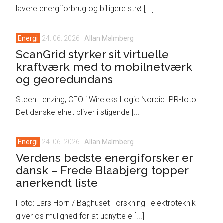
lavere energiforbrug og billigere strø [...]
Energi
24. 06. 2026
|
Allan Malmberg
ScanGrid styrker sit virtuelle
kraftværk med to mobilnetværk
og georedundans
Steen Lenzing, CEO i Wireless Logic Nordic. PR-foto.
Det danske elnet bliver i stigende [...]
Energi
24. 06. 2026
|
Allan Malmberg
Verdens bedste energiforsker er
dansk – Frede Blaabjerg topper
anerkendt liste
Foto: Lars Horn / Baghuset Forskning i elektroteknik
giver os mulighed for at udnytte e [...]