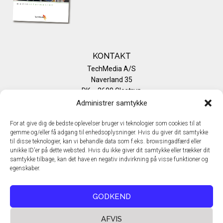
KONTAKT
TechMedia A/S
Naverland 35
DK – 2600 Glostrup
www.techmedia.dk
Administrer samtykke
Telefon: +45 43 24 26 28
E-mail:
info@techmedia.dk
For at give dig de bedste oplevelser bruger vi teknologier som cookies til at
gemme og/eller få adgang til enhedsoplysninger. Hvis du giver dit samtykke
Privatlivspolitik
til disse teknologier, kan vi behandle data som f.eks. browsingadfærd eller
Cookiepolitik
unikke ID'er på dette websted. Hvis du ikke giver dit samtykke eller trækker dit
samtykke tilbage, kan det have en negativ indvirkning på visse funktioner og
egenskaber.
GODKEND
AFVIS