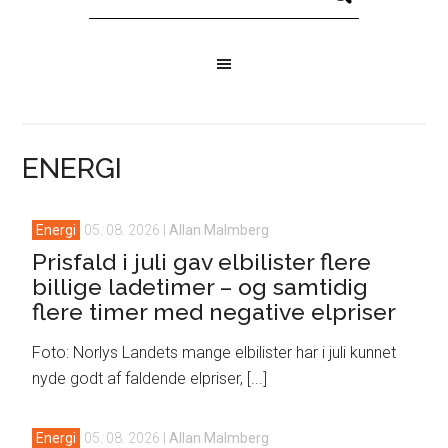
ENERGI
Energi
05. 08. 2026
|
Allan Malmberg
Prisfald i juli gav elbilister flere
billige ladetimer – og samtidig
flere timer med negative elpriser
Foto: Norlys Landets mange elbilister har i juli kunnet
nyde godt af faldende elpriser, [...]
Energi
05. 08. 2026
|
Allan Malmberg