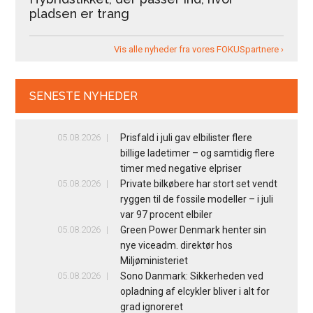
pladsen er trang
Vis alle nyheder fra vores FOKUSpartnere ›
SENESTE NYHEDER
05.08.2026
Prisfald i juli gav elbilister flere
billige ladetimer – og samtidig flere
timer med negative elpriser
05.08.2026
Private bilkøbere har stort set vendt
ryggen til de fossile modeller – i juli
var 97 procent elbiler
05.08.2026
Green Power Denmark henter sin
nye viceadm. direktør hos
Miljøministeriet
05.08.2026
Sono Danmark: Sikkerheden ved
opladning af elcykler bliver i alt for
grad ignoreret