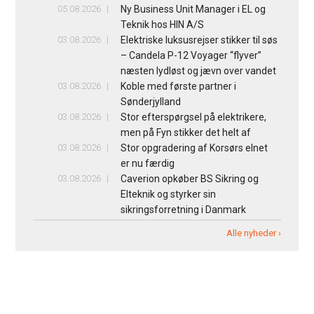
05.08.2026
Ny Business Unit Manager i EL og
Teknik hos HIN A/S
03.08.2026
Elektriske luksusrejser stikker til søs
– Candela P-12 Voyager “flyver”
næsten lydløst og jævn over vandet
03.08.2026
Koble med første partner i
Sønderjylland
03.08.2026
Stor efterspørgsel på elektrikere,
men på Fyn stikker det helt af
03.08.2026
Stor opgradering af Korsørs elnet
er nu færdig
03.08.2026
Caverion opkøber BS Sikring og
Elteknik og styrker sin
sikringsforretning i Danmark
Alle nyheder ›