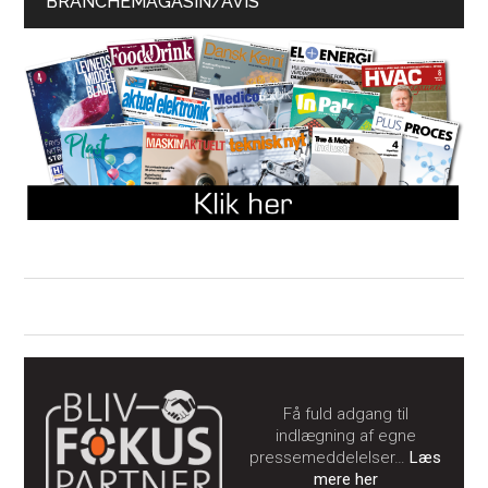
BRANCHEMAGASIN/AVIS
Få fuld adgang til
indlægning af egne
pressemeddelelser…
Læs
mere her