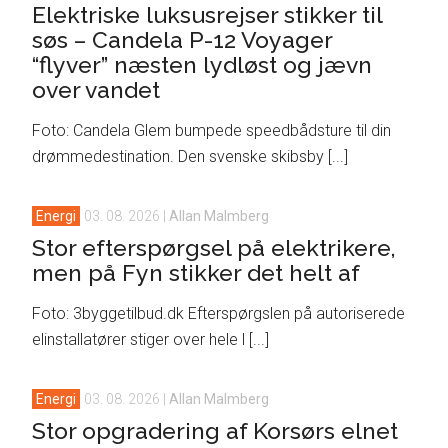
Elektriske luksusrejser stikker til
søs – Candela P-12 Voyager
“flyver” næsten lydløst og jævn
over vandet
Foto: Candela Glem bumpede speedbådsture til din
drømmedestination. Den svenske skibsby [...]
Energi
03. 08. 2026
|
Allan Malmberg
Stor efterspørgsel på elektrikere,
men på Fyn stikker det helt af
Foto: 3byggetilbud.dk Efterspørgslen på autoriserede
elinstallatører stiger over hele l [...]
Energi
03. 08. 2026
|
Allan Malmberg
Stor opgradering af Korsørs elnet