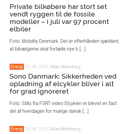
Private bilkøbere har stort set
vendt ryggen til de fossile
modeller – i juli var 97 procent
elbiler
Foto: Mobility Denmark. Det er efterhånden sjældent,
at bilsælgerne skal fortælle nye b [...]
Energi
05. 08. 2026
|
Allan Malmberg
Sono Danmark: Sikkerheden ved
opladning af elcykler bliver i alt
for grad ignoreret
Foto: Stills fra FSRT video Elcyklen er blevet en fast
del af hverdagen for mange dansk [...]
Energi
03. 08. 2026
|
Allan Malmberg