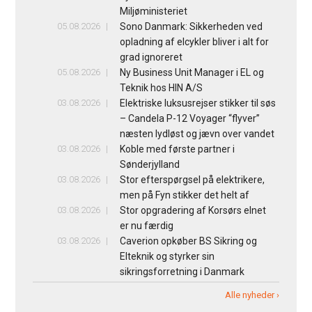
Miljøministeriet
05.08.2026
Sono Danmark: Sikkerheden ved
opladning af elcykler bliver i alt for
grad ignoreret
05.08.2026
Ny Business Unit Manager i EL og
Teknik hos HIN A/S
03.08.2026
Elektriske luksusrejser stikker til søs
– Candela P-12 Voyager “flyver”
næsten lydløst og jævn over vandet
03.08.2026
Koble med første partner i
Sønderjylland
03.08.2026
Stor efterspørgsel på elektrikere,
men på Fyn stikker det helt af
03.08.2026
Stor opgradering af Korsørs elnet
er nu færdig
03.08.2026
Caverion opkøber BS Sikring og
Elteknik og styrker sin
sikringsforretning i Danmark
Alle nyheder ›