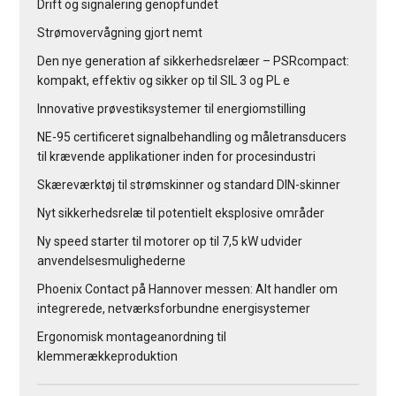
Drift og signalering genopfundet
Strømovervågning gjort nemt
Den nye generation af sikkerhedsrelæer – PSRcompact:
kompakt, effektiv og sikker op til SIL 3 og PL e
Innovative prøvestiksystemer til energiomstilling
NE-95 certificeret signalbehandling og måletransducers
til krævende applikationer inden for procesindustri
Skæreværktøj til strømskinner og standard DIN-skinner
Nyt sikkerhedsrelæ til potentielt eksplosive områder
Ny speed starter til motorer op til 7,5 kW udvider
anvendelsesmulighederne
Phoenix Contact på Hannover messen: Alt handler om
integrerede, netværksforbundne energisystemer
Ergonomisk montageanordning til
klemmerækkeproduktion