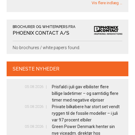
Vis flere indlæg …
BROCHURER OG WHITEPAPERS FRA
PHOENIX CONTACT A/S
No brochures / white papers found.
SENESTE NYHEDER
05.08.2026
Prisfald i juli gav elbilister flere
billige ladetimer – og samtidig flere
timer med negative elpriser
05.08.2026
Private bilkøbere har stort set vendt
ryggen til de fossile modeller – i juli
var 97 procent elbiler
05.08.2026
Green Power Denmark henter sin
nye viceadm. direktør hos