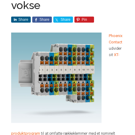
vokse
Share
Share
Share
Pin
Phoenix
Contact
udvider
sit
XT-
produktprogram
til at omfatte rækkeklemmer med et nominelt