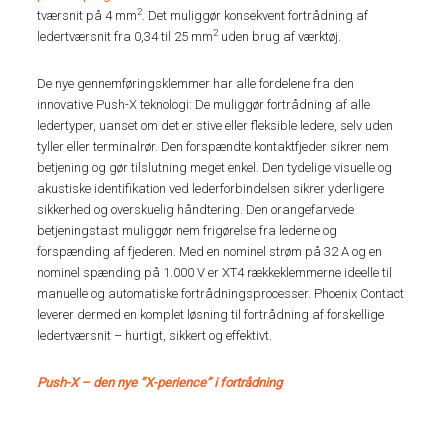
2
tværsnit på 4 mm
. Det muliggør konsekvent fortrådning af
2
ledertværsnit fra 0,34 til 25 mm
uden brug af værktøj.
De nye gennemføringsklemmer har alle fordelene fra den
innovative Push-X teknologi: De muliggør fortrådning af alle
ledertyper, uanset om det er stive eller fleksible ledere, selv uden
tyller eller terminalrør. Den forspændte kontaktfjeder sikrer nem
betjening og gør tilslutning meget enkel. Den tydelige visuelle og
akustiske identifikation ved lederforbindelsen sikrer yderligere
sikkerhed og overskuelig håndtering. Den orangefarvede
betjeningstast muliggør nem frigørelse fra lederne og
forspænding af fjederen. Med en nominel strøm på 32 A og en
nominel spænding på 1.000 V er XT4 rækkeklemmerne ideelle til
manuelle og automatiske fortrådningsprocesser. Phoenix Contact
leverer dermed en komplet løsning til fortrådning af forskellige
ledertværsnit – hurtigt, sikkert og effektivt.
Push-X – den nye ”X-perience” i fortrådning