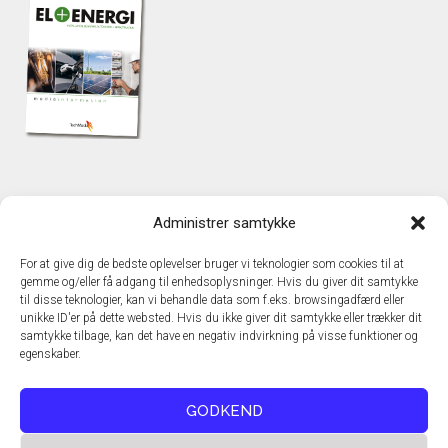
KONTAKT
Administrer samtykke
TechMedia A/S
Naverland 35
For at give dig de bedste oplevelser bruger vi teknologier som cookies til at
DK – 2600 Glostrup
gemme og/eller få adgang til enhedsoplysninger. Hvis du giver dit samtykke
www.techmedia.dk
til disse teknologier, kan vi behandle data som f.eks. browsingadfærd eller
Telefon: +45 43 24 26 28
unikke ID'er på dette websted. Hvis du ikke giver dit samtykke eller trækker dit
samtykke tilbage, kan det have en negativ indvirkning på visse funktioner og
E-mail:
info@techmedia.dk
egenskaber.
Privatlivspolitik
Cookiepolitik
GODKEND