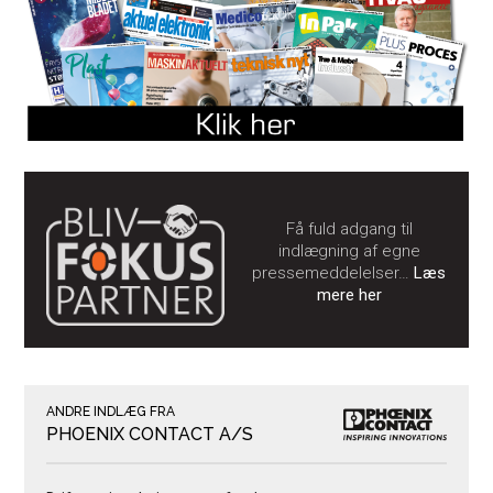
Få fuld adgang til
indlægning af egne
pressemeddelelser…
Læs
mere her
ANDRE INDLÆG FRA
PHOENIX CONTACT A/S