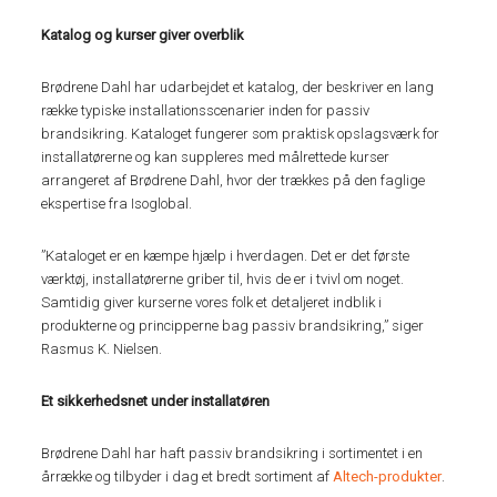
Katalog og kurser giver overblik
Brødrene Dahl har udarbejdet et katalog, der beskriver en lang
række typiske installationsscenarier inden for passiv
brandsikring. Kataloget fungerer som praktisk opslagsværk for
installatørerne og kan suppleres med målrettede kurser
arrangeret af Brødrene Dahl, hvor der trækkes på den faglige
ekspertise fra Isoglobal.
”Kataloget er en kæmpe hjælp i hverdagen. Det er det første
værktøj, installatørerne griber til, hvis de er i tvivl om noget.
Samtidig giver kurserne vores folk et detaljeret indblik i
produkterne og principperne bag passiv brandsikring,” siger
Rasmus K. Nielsen.
Et sikkerhedsnet under installatøren
Brødrene Dahl har haft passiv brandsikring i sortimentet i en
årrække og tilbyder i dag et bredt sortiment af
Altech-produkter
.