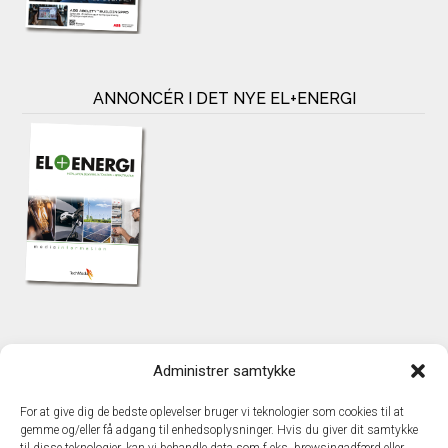
ANNONCÉR I DET NYE EL+ENERGI
KONTAKT
Administrer samtykke
TechMedia A/S
Naverland 35
For at give dig de bedste oplevelser bruger vi teknologier som cookies til at
DK – 2600 Glostrup
gemme og/eller få adgang til enhedsoplysninger. Hvis du giver dit samtykke
www.techmedia.dk