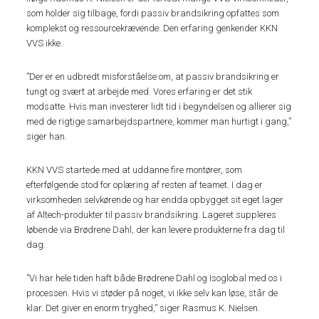
som holder sig tilbage, fordi passiv brandsikring opfattes som
komplekst og ressourcekrævende. Den erfaring genkender KKN
VVS ikke.
”Der er en udbredt misforståelse om, at passiv brandsikring er
tungt og svært at arbejde med. Vores erfaring er det stik
modsatte. Hvis man investerer lidt tid i begyndelsen og allierer sig
med de rigtige samarbejdspartnere, kommer man hurtigt i gang,”
siger han.
KKN VVS startede med at uddanne fire montører, som
efterfølgende stod for oplæring af resten af teamet. I dag er
virksomheden selvkørende og har endda opbygget sit eget lager
af Altech-produkter til passiv brandsikring. Lageret suppleres
løbende via Brødrene Dahl, der kan levere produkterne fra dag til
dag.
”Vi har hele tiden haft både Brødrene Dahl og Isoglobal med os i
processen. Hvis vi støder på noget, vi ikke selv kan løse, står de
klar. Det giver en enorm tryghed,” siger Rasmus K. Nielsen.