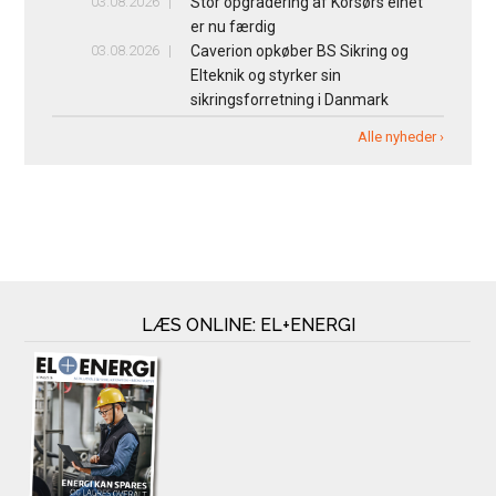
03.08.2026
Stor opgradering af Korsørs elnet
er nu færdig
03.08.2026
Caverion opkøber BS Sikring og
Elteknik og styrker sin
sikringsforretning i Danmark
Alle nyheder ›
LÆS ONLINE: EL+ENERGI