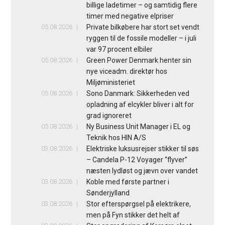
billige ladetimer – og samtidig flere
timer med negative elpriser
05.08.2026
Private bilkøbere har stort set vendt
ryggen til de fossile modeller – i juli
var 97 procent elbiler
05.08.2026
Green Power Denmark henter sin
nye viceadm. direktør hos
Miljøministeriet
05.08.2026
Sono Danmark: Sikkerheden ved
opladning af elcykler bliver i alt for
grad ignoreret
05.08.2026
Ny Business Unit Manager i EL og
Teknik hos HIN A/S
03.08.2026
Elektriske luksusrejser stikker til søs
– Candela P-12 Voyager “flyver”
næsten lydløst og jævn over vandet
03.08.2026
Koble med første partner i
Sønderjylland
03.08.2026
Stor efterspørgsel på elektrikere,
men på Fyn stikker det helt af