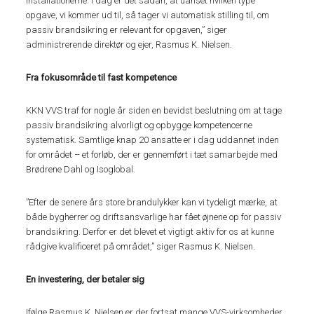
installationerne. I dag er det sådan, at uanset hvilken type
opgave, vi kommer ud til, så tager vi automatisk stilling til, om
passiv brandsikring er relevant for opgaven,” siger
administrerende direktør og ejer, Rasmus K. Nielsen.
Fra fokusområde til fast kompetence
KKN VVS traf for nogle år siden en bevidst beslutning om at tage
passiv brandsikring alvorligt og opbygge kompetencerne
systematisk. Samtlige knap 20 ansatte er i dag uddannet inden
for området – et forløb, der er gennemført i tæt samarbejde med
Brødrene Dahl og Isoglobal.
”Efter de senere års store brandulykker kan vi tydeligt mærke, at
både bygherrer og driftsansvarlige har fået øjnene op for passiv
brandsikring. Derfor er det blevet et vigtigt aktiv for os at kunne
rådgive kvalificeret på området,” siger Rasmus K. Nielsen.
En investering, der betaler sig
Ifølge Rasmus K. Nielsen er der fortsat mange VVS-virksomheder,