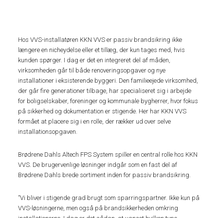
Hos VVS-installatøren KKN VVS er passiv brandsikring ikke
længere en nicheydelse eller et tillæg, der kun tages med, hvis
kunden spørger. I dag er det en integreret del af måden,
virksomheden går til både renoveringsopgaver og nye
installationer i eksisterende byggeri. Den familieejede virksomhed,
der går fire generationer tilbage, har specialiseret sig i arbejde
for boligselskaber, foreninger og kommunale bygherrer, hvor fokus
på sikkerhed og dokumentation er stigende. Her har KKN VVS
formået at placere sig i en rolle, der rækker ud over selve
installationsopgaven.
Brødrene Dahls Altech FPS System spiller en central rolle hos KKN
VVS. De brugervenlige løsninger indgår som en fast del af
Brødrene Dahls brede sortiment inden for passiv brandsikring.
”Vi bliver i stigende grad brugt som sparringspartner. Ikke kun på
VVS-løsningerne, men også på brandsikkerheden omkring