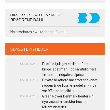
BROCHURER OG WHITEPAPERS FRA
BRØDRENE DAHL
No brochures / white papers found.
SENESTE NYHEDER
05.08.2026
Prisfald i juli gav elbilister flere
billige ladetimer – og samtidig flere
timer med negative elpriser
05.08.2026
Private bilkøbere har stort set vendt
ryggen til de fossile modeller – i juli
var 97 procent elbiler
05.08.2026
Green Power Denmark henter sin
nye viceadm. direktør hos
Miljøministeriet