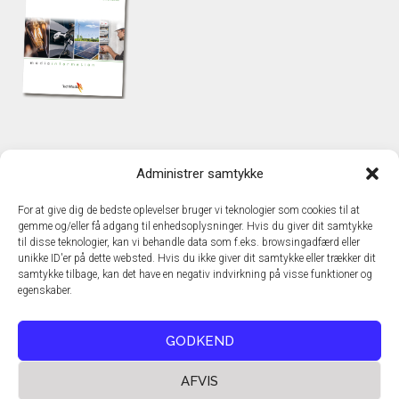
KONTAKT
Administrer samtykke
TechMedia A/S
Naverland 35
For at give dig de bedste oplevelser bruger vi teknologier som cookies til at
DK – 2600 Glostrup
gemme og/eller få adgang til enhedsoplysninger. Hvis du giver dit samtykke
www.techmedia.dk
til disse teknologier, kan vi behandle data som f.eks. browsingadfærd eller
Telefon: +45 43 24 26 28
unikke ID'er på dette websted. Hvis du ikke giver dit samtykke eller trækker dit
samtykke tilbage, kan det have en negativ indvirkning på visse funktioner og
E-mail:
info@techmedia.dk
egenskaber.
Privatlivspolitik
Cookiepolitik
GODKEND
AFVIS