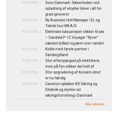
05.08.2026
Sono Danmark: Sikkerheden ved
opladning af elcykler bliver i alt for
grad ignoreret
05.08.2026
Ny Business Unit Manager i EL og
Teknik hos HIN A/S
03.08.2026
Elektriske luksusrejser stikker til søs
– Candela P-12 Voyager “flyver”
næsten lydløst og jævn over vandet
03.08.2026
Koble med første partner i
Sønderjylland
03.08.2026
Stor efterspørgsel på elektrikere,
men på Fyn stikker det helt af
03.08.2026
Stor opgradering af Korsørs elnet
er nu færdig
03.08.2026
Caverion opkøber BS Sikring og
Elteknik og styrker sin
sikringsforretning i Danmark
Alle nyheder ›