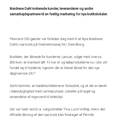
Brødrene Dahl inviterede kunder, leverandører og andre
samarbejdspartnere til en festlig markering for nye butikslokaler.
Flere end 250 gæster var forleden dag med til at fejre Brødrene
Dahls nye butik på Grønnemosevej 36 i Svendborg.
Butikken, der åbnede for kunderne i januar, udgør med sine ca.
800 kvm. et markant løft. Fx har el- og køleprodukterne nu i stor stil
fundet vej til hylderne, ligesom der er blevet åbnet for den nye
døgnservice 24/7.
Dertil kommer, at mødefaciliteterne er forbedret, og at der er tænkt
i bæredygtighed med varmepumper, solceller på taget og
anvendelse af regnvand til toiletskyl.
Der var taler ved bl.a. salgsdirektør Tina Lund Vildhøj, mens den
officielle åbning af den nye butik blev foretaget af Pernille