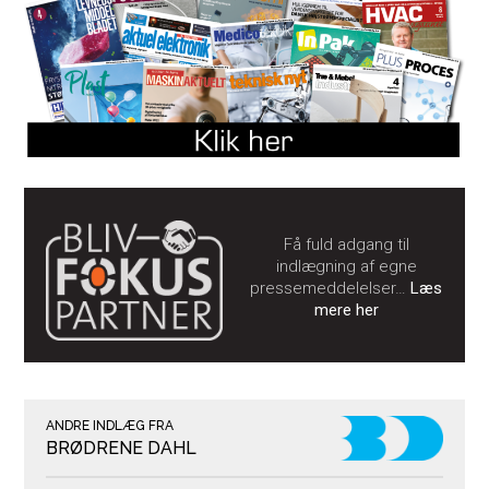
Få fuld adgang til
indlægning af egne
pressemeddelelser…
Læs
mere her
ANDRE INDLÆG FRA
BRØDRENE DAHL