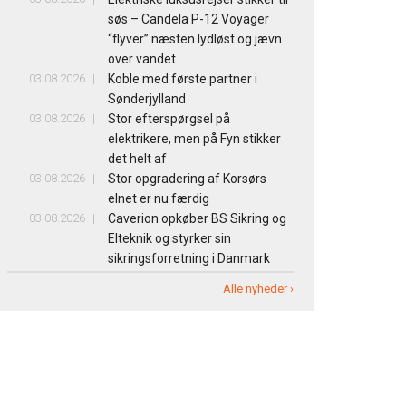
søs – Candela P-12 Voyager
“flyver” næsten lydløst og jævn
over vandet
03.08.2026
Koble med første partner i
Sønderjylland
03.08.2026
Stor efterspørgsel på
elektrikere, men på Fyn stikker
det helt af
03.08.2026
Stor opgradering af Korsørs
elnet er nu færdig
03.08.2026
Caverion opkøber BS Sikring og
Elteknik og styrker sin
sikringsforretning i Danmark
Alle nyheder ›