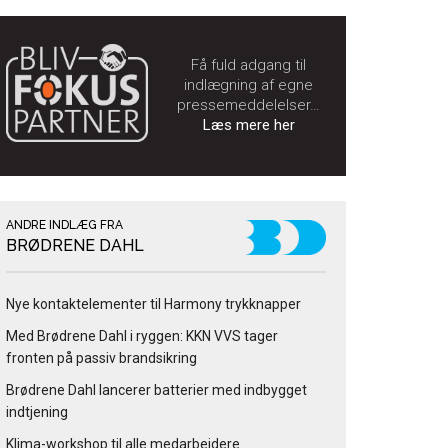
Få fuld adgang til
indlægning af egne
pressemeddelelser…
Læs mere her
ANDRE INDLÆG FRA
BRØDRENE DAHL
Nye kontaktelementer til Harmony trykknapper
Med Brødrene Dahl i ryggen: KKN VVS tager
fronten på passiv brandsikring
Brødrene Dahl lancerer batterier med indbygget
indtjening
Klima-workshop til alle medarbejdere