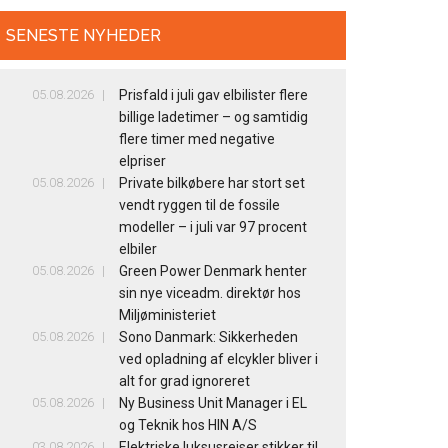
SENESTE NYHEDER
05.08.2026
Prisfald i juli gav elbilister flere
billige ladetimer – og samtidig
flere timer med negative
elpriser
05.08.2026
Private bilkøbere har stort set
vendt ryggen til de fossile
modeller – i juli var 97 procent
elbiler
05.08.2026
Green Power Denmark henter
sin nye viceadm. direktør hos
Miljøministeriet
05.08.2026
Sono Danmark: Sikkerheden
ved opladning af elcykler bliver i
alt for grad ignoreret
05.08.2026
Ny Business Unit Manager i EL
og Teknik hos HIN A/S
03.08.2026
Elektriske luksusrejser stikker til