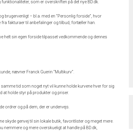
funktionaliteter, som er overskriften på det nye BD.dk.
 og brugervenligt – bl.a. med en ”Personlig forside”, hvor
fra fakturaer til anbefalinger og tilbud, fortæller han.
have helt sin egen forside tilpasset vedkommende og dennes
 kunde, nævner Franck Guerin ”Multikurv”.
på samme tid som noget nyt vil kunne holde kurvene hver for sig
d at holde styr på produkter og priser.
de ordrer og på dem, der er undervejs.
 skyde genvej til sin lokale butik, favoritlister og meget mere.
dnu nemmere og mere overskueligt at handle på BD.dk,