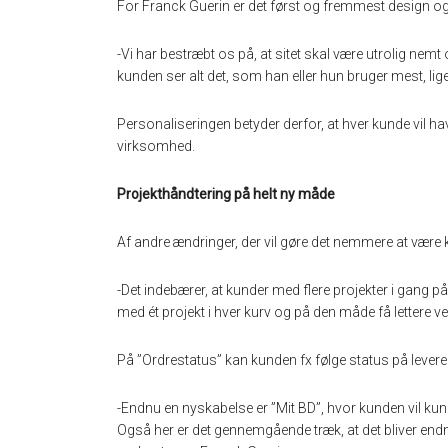
For Franck Guerin er det først og fremmest design og 
-Vi har bestræbt os på, at sitet skal være utrolig nemt
kunden ser alt det, som han eller hun bruger mest, lige 
Personaliseringen betyder derfor, at hver kunde vil 
virksomhed.
Projekthåndtering på helt ny måde
Af andre ændringer, der vil gøre det nemmere at være
-Det indebærer, at kunder med flere projekter i gang 
med ét projekt i hver kurv og på den måde få lettere ve
På ”Ordrestatus” kan kunden fx følge status på levere
-Endnu en nyskabelse er ”Mit BD”, hvor kunden vil kunne
Også her er det gennemgående træk, at det bliver en