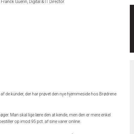
ranck Guerin, Digital & IT Director.
en af de kunder, der har prøvet den nye hjemmeside hos Brødrene
søger. Man skal lige lære den at kende, men den er mere enkel
bestiller op imod 95 pct. af sine varer online.