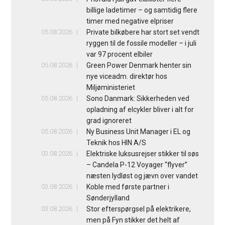
billige ladetimer – og samtidig flere
timer med negative elpriser
05.08.2026
Private bilkøbere har stort set vendt
ryggen til de fossile modeller – i juli
var 97 procent elbiler
05.08.2026
Green Power Denmark henter sin
nye viceadm. direktør hos
Miljøministeriet
05.08.2026
Sono Danmark: Sikkerheden ved
opladning af elcykler bliver i alt for
grad ignoreret
05.08.2026
Ny Business Unit Manager i EL og
Teknik hos HIN A/S
03.08.2026
Elektriske luksusrejser stikker til søs
– Candela P-12 Voyager “flyver”
næsten lydløst og jævn over vandet
03.08.2026
Koble med første partner i
Sønderjylland
03.08.2026
Stor efterspørgsel på elektrikere,
men på Fyn stikker det helt af