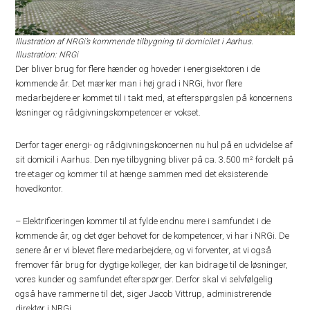
Illustration af NRGi’s kommende tilbygning til domicilet i Aarhus.
Illustration: NRGi
Der bliver brug for flere hænder og hoveder i energisektoren i de
kommende år. Det mærker man i høj grad i NRGi, hvor flere
medarbejdere er kommet til i takt med, at efterspørgslen på koncernens
løsninger og rådgivningskompetencer er vokset.
Derfor tager energi- og rådgivningskoncernen nu hul på en udvidelse af
sit domicil i Aarhus. Den nye tilbygning bliver på ca. 3.500 m² fordelt på
tre etager og kommer til at hænge sammen med det eksisterende
hovedkontor.
– Elektrificeringen kommer til at fylde endnu mere i samfundet i de
kommende år, og det øger behovet for de kompetencer, vi har i NRGi. De
senere år er vi blevet flere medarbejdere, og vi forventer, at vi også
fremover får brug for dygtige kolleger, der kan bidrage til de løsninger,
vores kunder og samfundet efterspørger. Derfor skal vi selvfølgelig
også have rammerne til det, siger Jacob Vittrup, administrerende
direktør i NRGi.