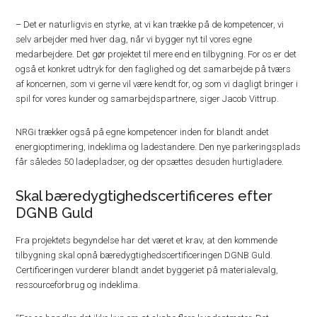
– Det er naturligvis en styrke, at vi kan trække på de kompetencer, vi
selv arbejder med hver dag, når vi bygger nyt til vores egne
medarbejdere. Det gør projektet til mere end en tilbygning. For os er det
også et konkret udtryk for den faglighed og det samarbejde på tværs
af koncernen, som vi gerne vil være kendt for, og som vi dagligt bringer i
spil for vores kunder og samarbejdspartnere, siger Jacob Vittrup.
NRGi trækker også på egne kompetencer inden for blandt andet
energioptimering, indeklima og ladestandere. Den nye parkeringsplads
får således 50 ladepladser, og der opsættes desuden hurtigladere.
Skal bæredygtighedscertificeres efter
DGNB Guld
Fra projektets begyndelse har det været et krav, at den kommende
tilbygning skal opnå bæredygtighedscertificeringen DGNB Guld.
Certificeringen vurderer blandt andet byggeriet på materialevalg,
ressourceforbrug og indeklima.