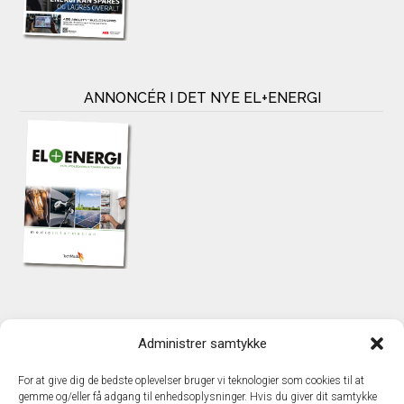
ANNONCÉR I DET NYE EL+ENERGI
KONTAKT
Administrer samtykke
TechMedia A/S
Naverland 35
For at give dig de bedste oplevelser bruger vi teknologier som cookies til at
DK – 2600 Glostrup
gemme og/eller få adgang til enhedsoplysninger. Hvis du giver dit samtykke