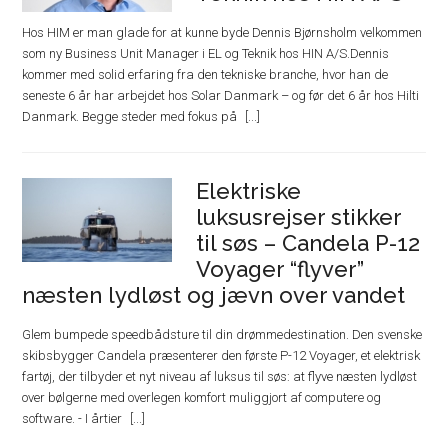
Hos HIM er man glade for at kunne byde Dennis Bjørnsholm velkommen
som ny Business Unit Manager i EL og Teknik hos HIN A/S.Dennis
kommer med solid erfaring fra den tekniske branche, hvor han de
seneste 6 år har arbejdet hos Solar Danmark – og før det 6 år hos Hilti
Danmark. Begge steder med fokus på
Elektriske
luksusrejser stikker
til søs – Candela P-12
Voyager “flyver”
næsten lydløst og jævn over vandet
Glem bumpede speedbådsture til din drømmedestination. Den svenske
skibsbygger Candela præsenterer den første P-12 Voyager, et elektrisk
fartøj, der tilbyder et nyt niveau af luksus til søs: at flyve næsten lydløst
over bølgerne med overlegen komfort muliggjort af computere og
software. - I årtier