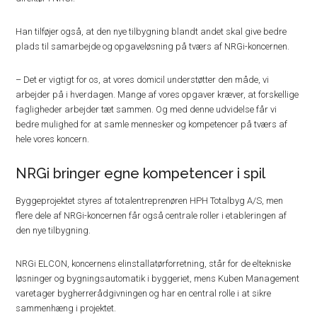
Han tilføjer også, at den nye tilbygning blandt andet skal give bedre
plads til samarbejde og opgaveløsning på tværs af NRGi-koncernen.
– Det er vigtigt for os, at vores domicil understøtter den måde, vi
arbejder på i hverdagen. Mange af vores opgaver kræver, at forskellige
fagligheder arbejder tæt sammen. Og med denne udvidelse får vi
bedre mulighed for at samle mennesker og kompetencer på tværs af
hele vores koncern.
NRGi bringer egne kompetencer i spil
Byggeprojektet styres af totalentreprenøren HPH Totalbyg A/S, men
flere dele af NRGi-koncernen får også centrale roller i etableringen af
den nye tilbygning.
NRGi ELCON, koncernens elinstallatørforretning, står for de eltekniske
løsninger og bygningsautomatik i byggeriet, mens Kuben Management
varetager bygherrerådgivningen og har en central rolle i at sikre
sammenhæng i projektet.