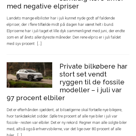
med negative elpriser
Landets mange elbilister har i juli kunnet nyde godt af faldende
elpriser, der i flere tilfælde midt på dagen har været helt i bund.
Elpriserne har i juli taget et lille dyk sammenlignet med juni, der endte
som en af årets allerdyreste måneder. Den rene elpris er i juli faldet
med syv procent
Private bilkøbere har
stort set vendt
ryggen til de fossile
modeller – i juli var
97 procent elbiler
Det er efterhånden sjældent, at bilsælgerne skal fortælle nye bilejere,
hvor tankdækslet sidder. Sølle tre procent af alle nye biler i juli var
fossile - resten var elbiler. Det er ny rekord. Regner man alle solgte biler
med, altså også erhvervsbilerne, var det lige over 80 procent af alle
biler,