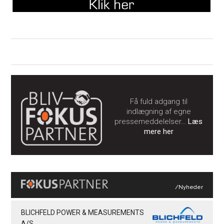
Få fuld adgang til
indlægning af egne
pressemeddelelser…
Læs
mere her
/Nyheder
BLICHFELD POWER & MEASUREMENTS
A/S