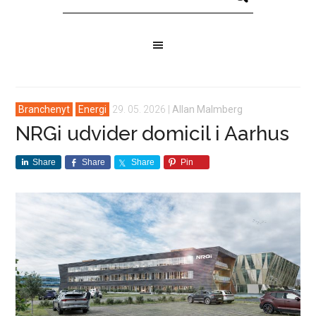
Branchenyt
Energi
29. 05. 2026
|
Allan Malmberg
NRGi udvider domicil i Aarhus
Share
Share
Share
Pin