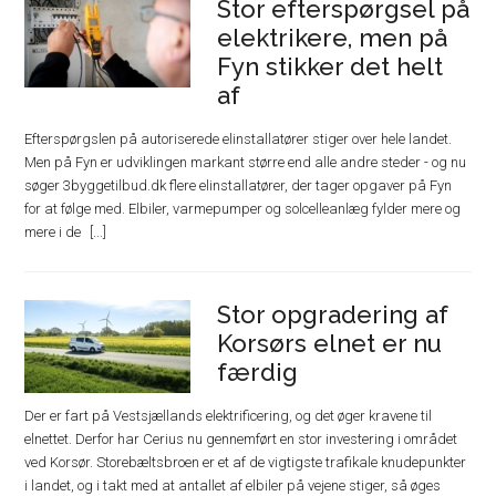
Stor efterspørgsel på
elektrikere, men på
Fyn stikker det helt
af
Efterspørgslen på autoriserede elinstallatører stiger over hele landet.
Men på Fyn er udviklingen markant større end alle andre steder - og nu
søger 3byggetilbud.dk flere elinstallatører, der tager opgaver på Fyn
for at følge med. Elbiler, varmepumper og solcelleanlæg fylder mere og
mere i de
Stor opgradering af
Korsørs elnet er nu
færdig
Der er fart på Vestsjællands elektrificering, og det øger kravene til
elnettet. Derfor har Cerius nu gennemført en stor investering i området
ved Korsør. Storebæltsbroen er et af de vigtigste trafikale knudepunkter
i landet, og i takt med at antallet af elbiler på vejene stiger, så øges