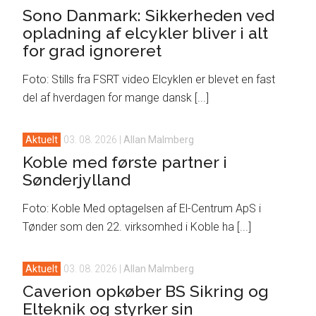
Sono Danmark: Sikkerheden ved
opladning af elcykler bliver i alt
for grad ignoreret
Foto: Stills fra FSRT video Elcyklen er blevet en fast
del af hverdagen for mange dansk [...]
Aktuelt
03. 08. 2026
|
Allan Malmberg
Koble med første partner i
Sønderjylland
Foto: Koble Med optagelsen af El-Centrum ApS i
Tønder som den 22. virksomhed i Koble ha [...]
Aktuelt
03. 08. 2026
|
Allan Malmberg
Caverion opkøber BS Sikring og
Elteknik og styrker sin