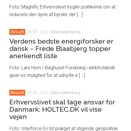
Foto: Magnific Erhvervslivet trygler politikerne om at
reducere den dyne af byrder, der [...]
Aktuelt
24. 06. 2026
|
Allan Malmberg
Verdens bedste energiforsker er
dansk – Frede Blaabjerg topper
anerkendt liste
Foto: Lars Horn / Baghuset Forskning i elektroteknik
giver os mulighed for at udnytte e [...]
Aktuelt
24. 06. 2026
|
Allan Malmberg
Erhvervslivet skal tage ansvar for
Danmark: HOLTEC.DK vil vise
vejen
Foto: Interforce En tid præget af stigende geopolitisk