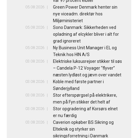
var 97 procent elbiler
05.08.2026
Green Power Denmark henter sin
nye viceadm. direktør hos
Miljøministeriet
05.08.2026
Sono Danmark: Sikkerheden ved
opladning af elcykler bliver i alt for
grad ignoreret
05.08.2026
Ny Business Unit Manager i EL og
Teknik hos HIN A/S
03.08.2026
Elektriske luksusrejser stikker til søs
– Candela P-12 Voyager “flyver”
næsten lydløst og jævn over vandet
03.08.2026
Koble med første partner i
Sønderjylland
03.08.2026
Stor efterspørgsel på elektrikere,
men på Fyn stikker det helt af
03.08.2026
Stor opgradering af Korsørs elnet
er nu færdig
03.08.2026
Caverion opkøber BS Sikring og
Elteknik og styrker sin
sikringsforretning i Danmark