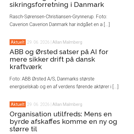
sikringsforretning i Danmark
Rasch-Sørensen-Christiansen-Grynnerup. Foto:
Caverion Caverion Danmark har indgået en a [...]
Aktuelt
29. 06. 2026
|
Allan Malmberg
ABB og Ørsted satser på AI for
mere sikker drift på dansk
kraftværk
Foto: ABB Ørsted A/S, Danmarks største
energiselskab og en af verdens førende aktører i [...]
Aktuelt
29. 06. 2026
|
Allan Malmberg
Organisation utilfreds: Mens en
byrde afskaffes komme en ny og
større til