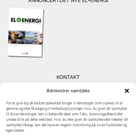
ANNONCÉR I DET NYE EL+ENERGI
KONTAKT
TechMedia A/S
Administrer samtykke
Naverland 35
DK – 2600 Glostrup
For at give dig de bedste oplevelser bruger vi teknologier som cookies til at
www.techmedia.dk
gemme og/eller få adgang til enhedsoplysninger. Hvis du giver dit samtykke
Telefon: +45 43 24 26 28
til disse teknologier, kan vi behandle data som f.eks. browsingadfærd eller
E-mail:
info@techmedia.dk
unikke ID'er på dette websted. Hvis du ikke giver dit samtykke eller trækker dit
Privatlivspolitik
samtykke tilbage, kan det have en negativ indvirkning på visse funktioner og
egenskaber.
Cookiepolitik