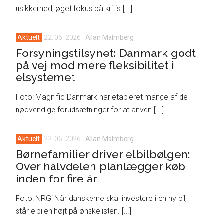
usikkerhed, øget fokus på kritis [...]
Aktuelt
22. 06. 2026
|
Allan Malmberg
Forsyningstilsynet: Danmark godt
på vej mod mere fleksibilitet i
elsystemet
Foto: Magnific Danmark har etableret mange af de
nødvendige forudsætninger for at anven [...]
Aktuelt
22. 06. 2026
|
Allan Malmberg
Børnefamilier driver elbilbølgen:
Over halvdelen planlægger køb
inden for fire år
Foto: NRGi Når danskerne skal investere i en ny bil,
står elbilen højt på ønskelisten. [...]