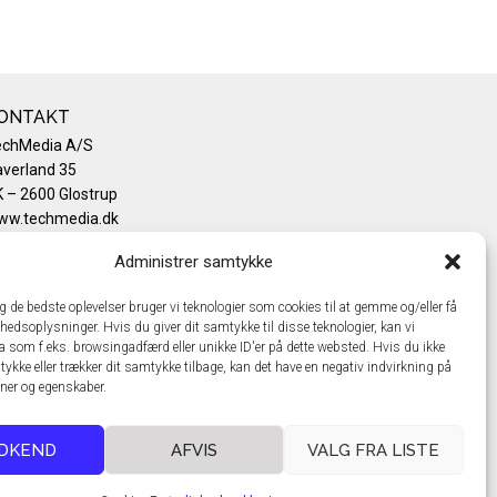
ONTAKT
echMedia A/S
verland 35
 – 2600 Glostrup
ww.techmedia.dk
lefon: +45 43 24 26 28
Administrer samtykke
mail:
info@techmedia.dk
ivatlivspolitik
ig de bedste oplevelser bruger vi teknologier som cookies til at gemme og/eller få
okiepolitik
hedsoplysninger. Hvis du giver dit samtykke til disse teknologier, kan vi
a som f.eks. browsingadfærd eller unikke ID'er på dette websted. Hvis du ikke
tykke eller trækker dit samtykke tilbage, kan det have en negativ indvirkning på
oner og egenskaber.
DKEND
AFVIS
VALG FRA LISTE