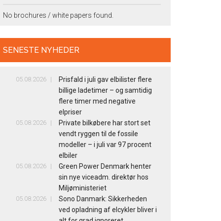
No brochures / white papers found.
SENESTE NYHEDER
05.08.2026
Prisfald i juli gav elbilister flere
billige ladetimer – og samtidig
flere timer med negative
elpriser
05.08.2026
Private bilkøbere har stort set
vendt ryggen til de fossile
modeller – i juli var 97 procent
elbiler
05.08.2026
Green Power Denmark henter
sin nye viceadm. direktør hos
Miljøministeriet
05.08.2026
Sono Danmark: Sikkerheden
ved opladning af elcykler bliver i
alt for grad ignoreret