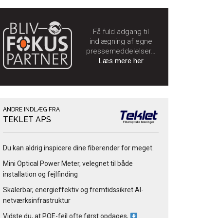
Få fuld adgang til
indlægning af egne
pressemeddelelser…
Læs mere her
ANDRE INDLÆG FRA
TEKLET APS
Du kan aldrig inspicere dine fiberender for meget.
Mini Optical Power Meter, velegnet til både
installation og fejlfinding
Skalerbar, energieffektiv og fremtidssikret AI-
netværksinfrastruktur
Vidste du, at POE-fejl ofte først opdages,