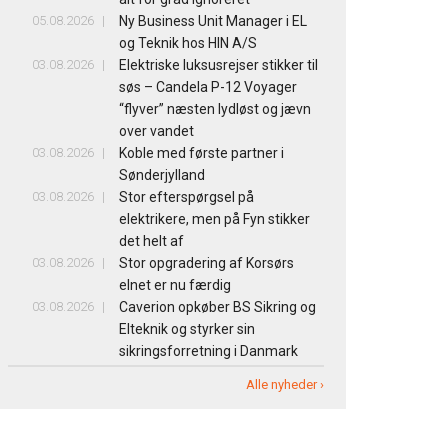
05.08.2026
Ny Business Unit Manager i EL
og Teknik hos HIN A/S
03.08.2026
Elektriske luksusrejser stikker til
søs – Candela P-12 Voyager
“flyver” næsten lydløst og jævn
over vandet
03.08.2026
Koble med første partner i
Sønderjylland
03.08.2026
Stor efterspørgsel på
elektrikere, men på Fyn stikker
det helt af
03.08.2026
Stor opgradering af Korsørs
elnet er nu færdig
03.08.2026
Caverion opkøber BS Sikring og
Elteknik og styrker sin
sikringsforretning i Danmark
Alle nyheder ›