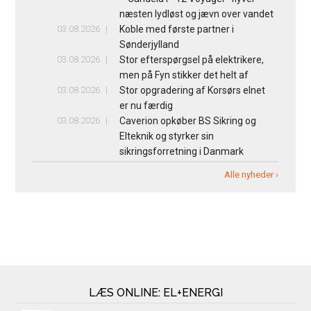
næsten lydløst og jævn over vandet
03.08.2026
Koble med første partner i
Sønderjylland
03.08.2026
Stor efterspørgsel på elektrikere,
men på Fyn stikker det helt af
03.08.2026
Stor opgradering af Korsørs elnet
er nu færdig
03.08.2026
Caverion opkøber BS Sikring og
Elteknik og styrker sin
sikringsforretning i Danmark
Alle nyheder ›
LÆS ONLINE: EL+ENERGI