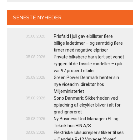
SENESTE NYHEDER
05.08.2026
Prisfald i juli gav elbilister flere
billige ladetimer – og samtidig flere
timer med negative elpriser
05.08.2026
Private bilkøbere har stort set vendt
ryggen til de fossile modeller – i juli
var 97 procent elbiler
05.08.2026
Green Power Denmark henter sin
nye viceadm. direktør hos
Miljøministeriet
05.08.2026
Sono Danmark: Sikkerheden ved
opladning af elcykler bliver i alt for
grad ignoreret
05.08.2026
Ny Business Unit Manager i EL og
Teknik hos HIN A/S
03.08.2026
Elektriske luksusrejser stikker til søs
– Candela P-12 Voyager “flyver”