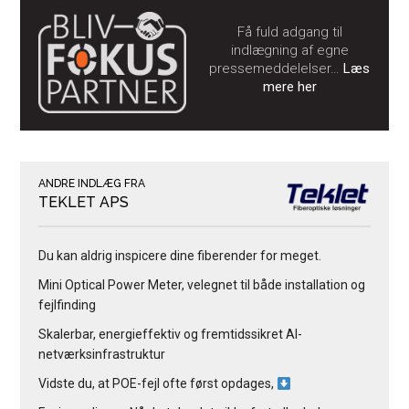
Få fuld adgang til
indlægning af egne
pressemeddelelser…
Læs
mere her
ANDRE INDLÆG FRA
TEKLET APS
Du kan aldrig inspicere dine fiberender for meget.
Mini Optical Power Meter, velegnet til både installation og
fejlfinding
Skalerbar, energieffektiv og fremtidssikret AI-
netværksinfrastruktur
Vidste du, at POE-fejl ofte først opdages,