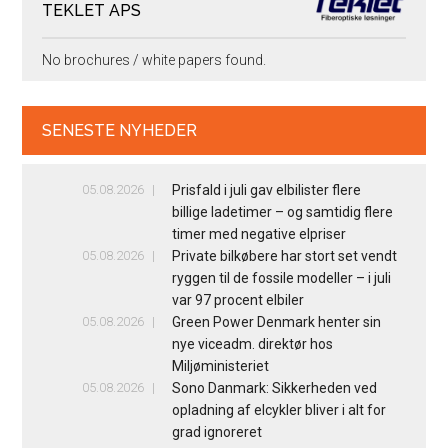
TEKLET APS
No brochures / white papers found.
SENESTE NYHEDER
05.08.2026
Prisfald i juli gav elbilister flere
billige ladetimer – og samtidig flere
timer med negative elpriser
05.08.2026
Private bilkøbere har stort set vendt
ryggen til de fossile modeller – i juli
var 97 procent elbiler
05.08.2026
Green Power Denmark henter sin
nye viceadm. direktør hos
Miljøministeriet
05.08.2026
Sono Danmark: Sikkerheden ved
opladning af elcykler bliver i alt for
grad ignoreret