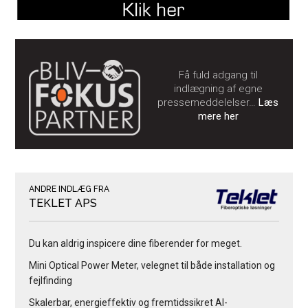
Få fuld adgang til
indlægning af egne
pressemeddelelser…
Læs
mere her
ANDRE INDLÆG FRA
TEKLET APS
Du kan aldrig inspicere dine fiberender for meget.
Mini Optical Power Meter, velegnet til både installation og
fejlfinding
Skalerbar, energieffektiv og fremtidssikret AI-