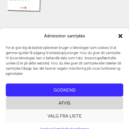
KONTAKT
Administrer samtykke
TechMedia A/S
Naverland 35
For at give dig de bedste oplevelser bruger vi teknologier som cookies til at
DK – 2600 Glostrup
gemme og/eller få adgang til enhedsoplysninger. Hvis du giver dit samtykke
www.techmedia.dk
til disse teknologier, kan vi behandle data som f.eks. browsingadfærd eller
Telefon: +45 43 24 26 28
unikke ID'er på dette websted. Hvis du ikke giver dit samtykke eller trækker dit
samtykke tilbage, kan det have en negativ indvirkning på visse funktioner og
E-mail:
info@techmedia.dk
egenskaber.
Privatlivspolitik
Cookiepolitik
GODKEND
AFVIS
VALG FRA LISTE