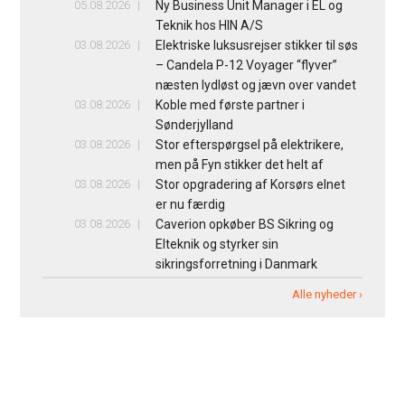
05.08.2026
Ny Business Unit Manager i EL og
Teknik hos HIN A/S
03.08.2026
Elektriske luksusrejser stikker til søs
– Candela P-12 Voyager “flyver”
næsten lydløst og jævn over vandet
03.08.2026
Koble med første partner i
Sønderjylland
03.08.2026
Stor efterspørgsel på elektrikere,
men på Fyn stikker det helt af
03.08.2026
Stor opgradering af Korsørs elnet
er nu færdig
03.08.2026
Caverion opkøber BS Sikring og
Elteknik og styrker sin
sikringsforretning i Danmark
Alle nyheder ›