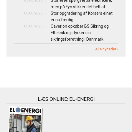
03.08.2026
Stor efterspørgsel på elektrikere,
men på Fyn stikker det helt af
03.08.2026
Stor opgradering af Korsørs elnet
er nu færdig
03.08.2026
Caverion opkøber BS Sikring og
Elteknik og styrker sin
sikringsforretning i Danmark
Alle nyheder ›
LÆS ONLINE: EL+ENERGI