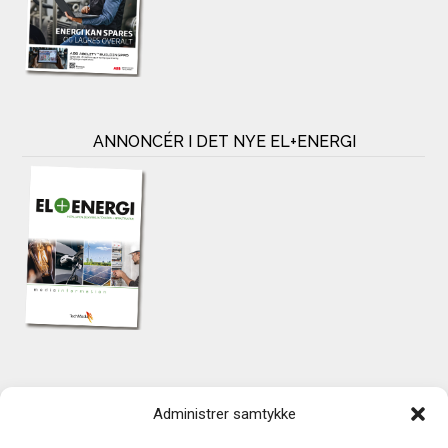
ANNONCÉR I DET NYE EL+ENERGI
KONTAKT
Administrer samtykke
TechMedia A/S
Naverland 35