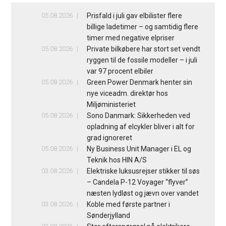
05.08.2026
Prisfald i juli gav elbilister flere
billige ladetimer – og samtidig flere
timer med negative elpriser
05.08.2026
Private bilkøbere har stort set vendt
ryggen til de fossile modeller – i juli
var 97 procent elbiler
05.08.2026
Green Power Denmark henter sin
nye viceadm. direktør hos
Miljøministeriet
05.08.2026
Sono Danmark: Sikkerheden ved
opladning af elcykler bliver i alt for
grad ignoreret
05.08.2026
Ny Business Unit Manager i EL og
Teknik hos HIN A/S
03.08.2026
Elektriske luksusrejser stikker til søs
– Candela P-12 Voyager “flyver”
næsten lydløst og jævn over vandet
03.08.2026
Koble med første partner i
Sønderjylland