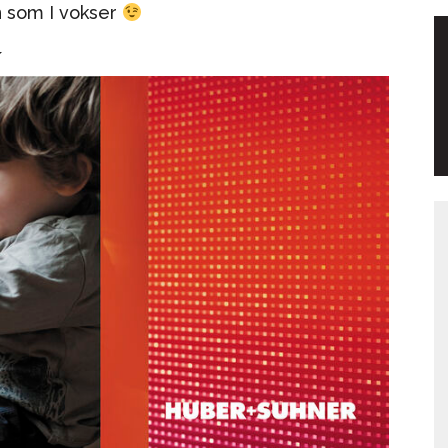
 som I vokser
⬇