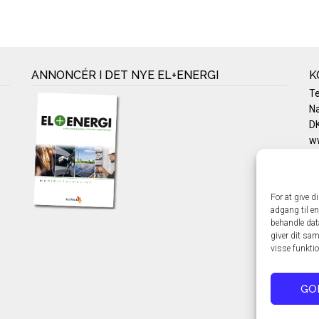
ANNONCÉR I DET NYE EL+ENERGI
K
T
Na
DK
w
Te
E-
Pr
For at give d
Co
adgang til en
behandle dat
giver dit sam
visse funkti
GO