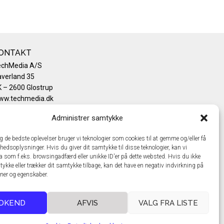
ONTAKT
echMedia A/S
verland 35
 – 2600 Glostrup
ww.techmedia.dk
lefon: +45 43 24 26 28
Administrer samtykke
mail:
info@techmedia.dk
ivatlivspolitik
ig de bedste oplevelser bruger vi teknologier som cookies til at gemme og/eller få
okiepolitik
hedsoplysninger. Hvis du giver dit samtykke til disse teknologier, kan vi
a som f.eks. browsingadfærd eller unikke ID'er på dette websted. Hvis du ikke
tykke eller trækker dit samtykke tilbage, kan det have en negativ indvirkning på
oner og egenskaber.
DKEND
AFVIS
VALG FRA LISTE