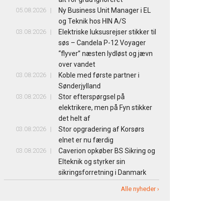
05.08.2026
Ny Business Unit Manager i EL
og Teknik hos HIN A/S
03.08.2026
Elektriske luksusrejser stikker til
søs – Candela P-12 Voyager
“flyver” næsten lydløst og jævn
over vandet
03.08.2026
Koble med første partner i
Sønderjylland
03.08.2026
Stor efterspørgsel på
elektrikere, men på Fyn stikker
det helt af
03.08.2026
Stor opgradering af Korsørs
elnet er nu færdig
03.08.2026
Caverion opkøber BS Sikring og
Elteknik og styrker sin
sikringsforretning i Danmark
Alle nyheder ›