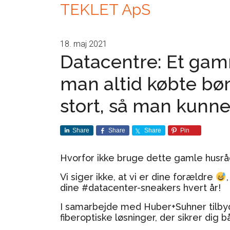
TEKLET ApS
18. maj 2021
Datacentre: Et gamm
man altid købte bø
stort, så man kunne
Share
Share
Share
Pin
Hvorfor ikke bruge dette gamle husrå
Vi siger ikke, at vi er dine forældre
dine #datacenter-sneakers hvert år!
I samarbejde med Huber+Suhner tilbyde
fiberoptiske løsninger, der sikrer dig b