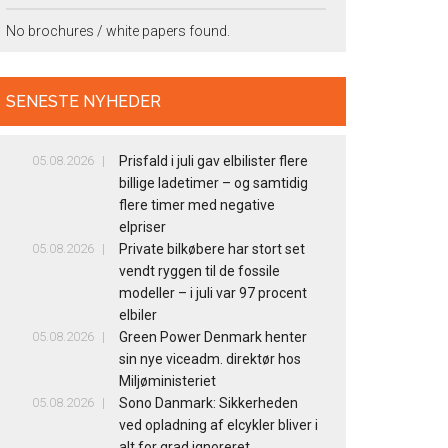
No brochures / white papers found.
SENESTE NYHEDER
05.08.2026
Prisfald i juli gav elbilister flere
billige ladetimer – og samtidig
flere timer med negative
elpriser
05.08.2026
Private bilkøbere har stort set
vendt ryggen til de fossile
modeller – i juli var 97 procent
elbiler
05.08.2026
Green Power Denmark henter
sin nye viceadm. direktør hos
Miljøministeriet
05.08.2026
Sono Danmark: Sikkerheden
ved opladning af elcykler bliver i
alt for grad ignoreret