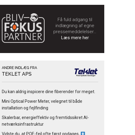
Få fuld adgang til
indlægning af egne
pressemeddelelser…
Læs mere her
ANDRE INDLÆG FRA
TEKLET APS
Du kan aldrig inspicere dine fiberender for meget.
Mini Optical Power Meter, velegnet til både
installation og fejlfinding
Skalerbar, energieffektiv og fremtidssikret AI-
netværksinfrastruktur
Vidste du, at POE-fejl ofte først opdages,