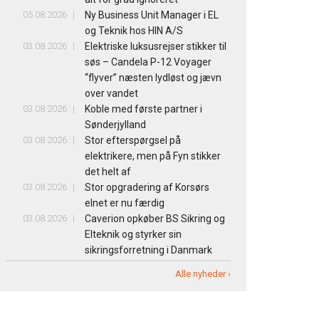
05.08.2026
Ny Business Unit Manager i EL
og Teknik hos HIN A/S
03.08.2026
Elektriske luksusrejser stikker til
søs – Candela P-12 Voyager
“flyver” næsten lydløst og jævn
over vandet
03.08.2026
Koble med første partner i
Sønderjylland
03.08.2026
Stor efterspørgsel på
elektrikere, men på Fyn stikker
det helt af
03.08.2026
Stor opgradering af Korsørs
elnet er nu færdig
03.08.2026
Caverion opkøber BS Sikring og
Elteknik og styrker sin
sikringsforretning i Danmark
Alle nyheder ›