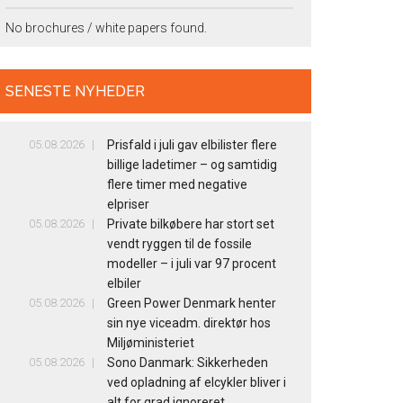
No brochures / white papers found.
SENESTE NYHEDER
05.08.2026
Prisfald i juli gav elbilister flere
billige ladetimer – og samtidig
flere timer med negative
elpriser
05.08.2026
Private bilkøbere har stort set
vendt ryggen til de fossile
modeller – i juli var 97 procent
elbiler
05.08.2026
Green Power Denmark henter
sin nye viceadm. direktør hos
Miljøministeriet
05.08.2026
Sono Danmark: Sikkerheden
ved opladning af elcykler bliver i
alt for grad ignoreret