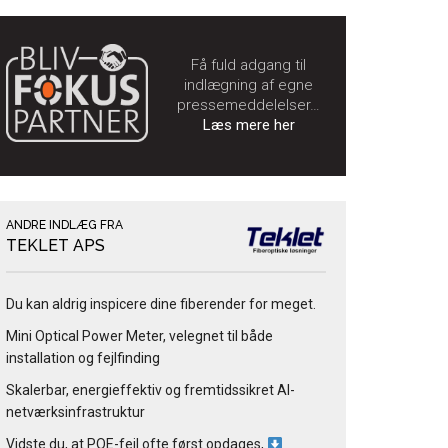
Få fuld adgang til
indlægning af egne
pressemeddelelser…
Læs mere her
ANDRE INDLÆG FRA
TEKLET APS
Du kan aldrig inspicere dine fiberender for meget.
Mini Optical Power Meter, velegnet til både
installation og fejlfinding
Skalerbar, energieffektiv og fremtidssikret AI-
netværksinfrastruktur
Vidste du, at POE-fejl ofte først opdages,