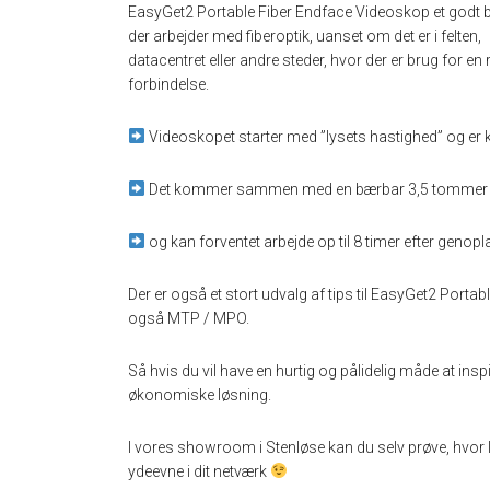
EasyGet2 Portable Fiber Endface Videoskop et godt bud
der arbejder med fiberoptik, uanset om det er i felten,
datacentret eller andre steder, hvor der er brug for en 
forbindelse.
Videoskopet starter med ”lysets hastighed” og er k
Det kommer sammen med en bærbar 3,5 tommer 
og kan forventet arbejde op til 8 timer efter genopl
Der er også et stort udvalg af tips til EasyGet2 Portabl
også MTP / MPO.
Så hvis du vil have en hurtig og pålidelig måde at in
økonomiske løsning.
I vores showroom i Stenløse kan du selv prøve, hvor 
ydeevne i dit netværk