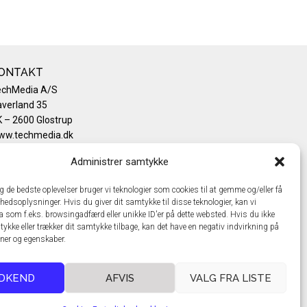
ONTAKT
echMedia A/S
verland 35
 – 2600 Glostrup
ww.techmedia.dk
lefon: +45 43 24 26 28
Administrer samtykke
mail:
info@techmedia.dk
ivatlivspolitik
ig de bedste oplevelser bruger vi teknologier som cookies til at gemme og/eller få
okiepolitik
hedsoplysninger. Hvis du giver dit samtykke til disse teknologier, kan vi
a som f.eks. browsingadfærd eller unikke ID'er på dette websted. Hvis du ikke
tykke eller trækker dit samtykke tilbage, kan det have en negativ indvirkning på
oner og egenskaber.
DKEND
AFVIS
VALG FRA LISTE