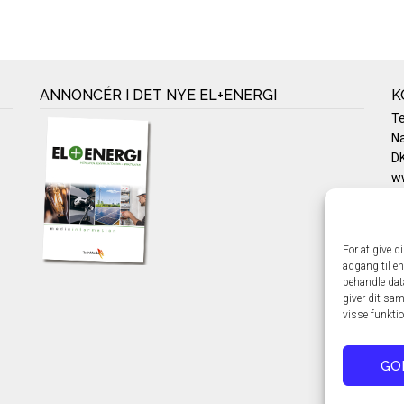
ANNONCÉR I DET NYE EL+ENERGI
K
T
Na
DK
w
Te
E-
Pr
For at give d
Co
adgang til en
behandle dat
giver dit sam
visse funkti
GO