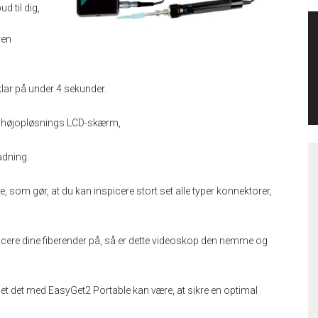
 til dig,
ren
lar på under 4 sekunder.
højopløsnings LCD-skærm,
adning.
e, som gør, at du kan inspicere stort set alle typer konnektorer,
spicere dine fiberender på, så er dette videoskop den nemme og
let det med EasyGet2 Portable kan være, at sikre en optimal