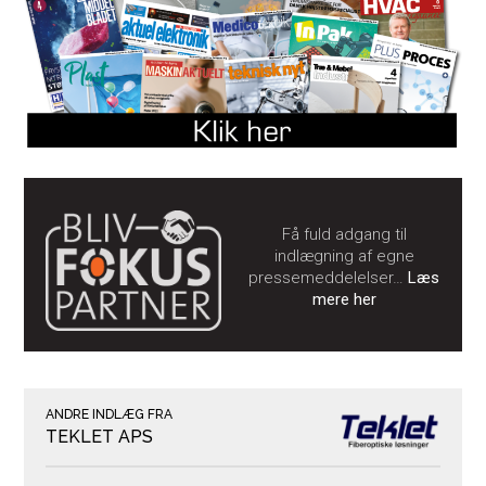
Få fuld adgang til
indlægning af egne
pressemeddelelser…
Læs
mere her
ANDRE INDLÆG FRA
TEKLET APS