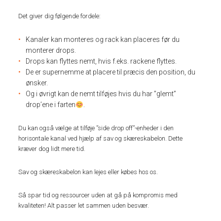
Det giver dig følgende fordele:
Kanaler kan monteres og rack kan placeres før du
monterer drops.
Drops kan flyttes nemt, hvis f.eks. rackene flyttes.
De er supernemme at placere til præcis den position, du
ønsker.
Og i øvrigt kan de nemt tilføjes hvis du har ”glemt”
drop’ene i farten
.
Du kan også vælge at tilføje ”side drop off”-enheder i den
horisontale kanal ved hjælp af sav og skæreskabelon. Dette
kræver dog lidt mere tid.
Sav og skæreskabelon kan lejes eller købes hos os.
Så spar tid og ressourcer uden at gå på kompromis med
kvaliteten! Alt passer let sammen uden besvær.