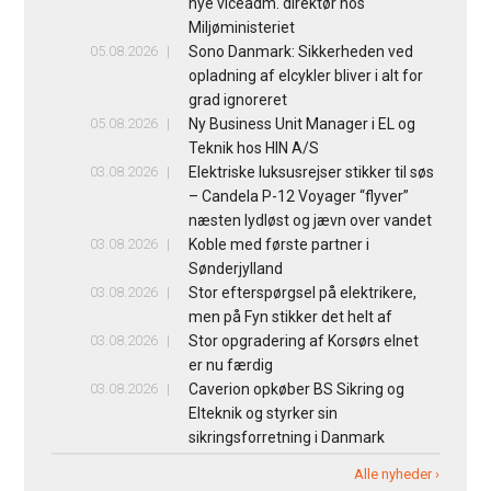
nye viceadm. direktør hos
Miljøministeriet
05.08.2026
Sono Danmark: Sikkerheden ved
opladning af elcykler bliver i alt for
grad ignoreret
05.08.2026
Ny Business Unit Manager i EL og
Teknik hos HIN A/S
03.08.2026
Elektriske luksusrejser stikker til søs
– Candela P-12 Voyager “flyver”
næsten lydløst og jævn over vandet
03.08.2026
Koble med første partner i
Sønderjylland
03.08.2026
Stor efterspørgsel på elektrikere,
men på Fyn stikker det helt af
03.08.2026
Stor opgradering af Korsørs elnet
er nu færdig
03.08.2026
Caverion opkøber BS Sikring og
Elteknik og styrker sin
sikringsforretning i Danmark
Alle nyheder ›