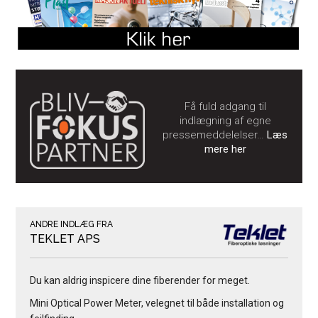
Få fuld adgang til
indlægning af egne
pressemeddelelser…
Læs
mere her
ANDRE INDLÆG FRA
TEKLET APS
Du kan aldrig inspicere dine fiberender for meget.
Mini Optical Power Meter, velegnet til både installation og