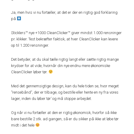
Ja, men hvis vi nu fortæller, at det er der en rigtig god forklaring
på
Sticklers™ nye +1000 CleanClicker™ giver mindst 1.000 rensninger
pr. klikker. Test bekræfter faktisk, at hver CleanClicker kan levere
op til 1.200 rensninger.
Det betyder, at du skal tælle rigtig langt eller sætte rigtig mange
krydser for at vide, hvornår din nye endnu mere økonomiske
CleanClicker løber tør.
Med det gennemsigtige design, kan du hele tiden se, hvor meget
”rensebånd”, der er tilbage, og bestille eller hente en ny fra vores
lager, inden du løber tør’ og må stoppe arbejdet.
Og når vi nu fortæller at den er rigtig økonomisk, hvorfor så ikke
bare bestille 2 stk. ad gangen, så er du sikker på ikke at løbe tør
midt i det hele