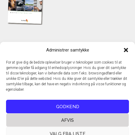
KONTAKT
Administrer samtykke
TechMedia A/S
Naverland 35
For at give dig de bedste oplevelser bruger vi teknologier som cookies til at
DK – 2600 Glostrup
gemme og/eller få adgang til enhedsoplysninger. Hvis du giver dit samtykke
www.techmedia.dk
til disse teknologier, kan vi behandle data som f.eks. browsingadfærd eller
Telefon: +45 43 24 26 28
unikke ID'er på dette websted. Hvis du ikke giver dit samtykke eller trækker dit
samtykke tilbage, kan det have en negativ indvirkning på visse funktioner og
E-mail:
info@techmedia.dk
egenskaber.
Privatlivspolitik
Cookiepolitik
GODKEND
AFVIS
VALG FRA LISTE