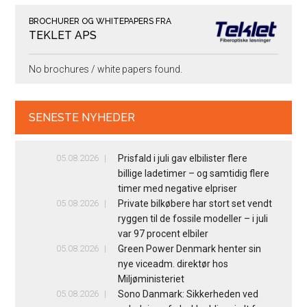
BROCHURER OG WHITEPAPERS FRA
TEKLET APS
No brochures / white papers found.
SENESTE NYHEDER
05.08.2026
Prisfald i juli gav elbilister flere
billige ladetimer – og samtidig flere
timer med negative elpriser
05.08.2026
Private bilkøbere har stort set vendt
ryggen til de fossile modeller – i juli
var 97 procent elbiler
05.08.2026
Green Power Denmark henter sin
nye viceadm. direktør hos
Miljøministeriet
05.08.2026
Sono Danmark: Sikkerheden ved