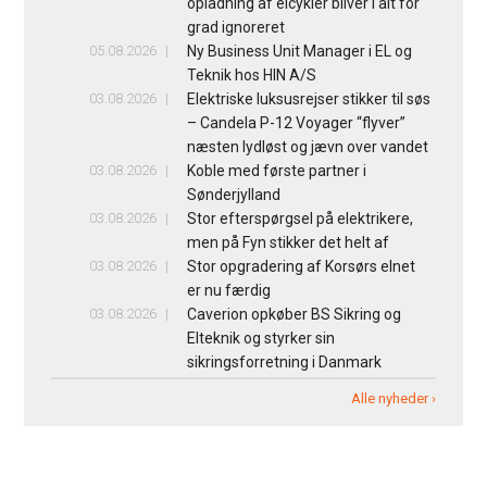
opladning af elcykler bliver i alt for
grad ignoreret
05.08.2026
Ny Business Unit Manager i EL og
Teknik hos HIN A/S
03.08.2026
Elektriske luksusrejser stikker til søs
– Candela P-12 Voyager “flyver”
næsten lydløst og jævn over vandet
03.08.2026
Koble med første partner i
Sønderjylland
03.08.2026
Stor efterspørgsel på elektrikere,
men på Fyn stikker det helt af
03.08.2026
Stor opgradering af Korsørs elnet
er nu færdig
03.08.2026
Caverion opkøber BS Sikring og
Elteknik og styrker sin
sikringsforretning i Danmark
Alle nyheder ›