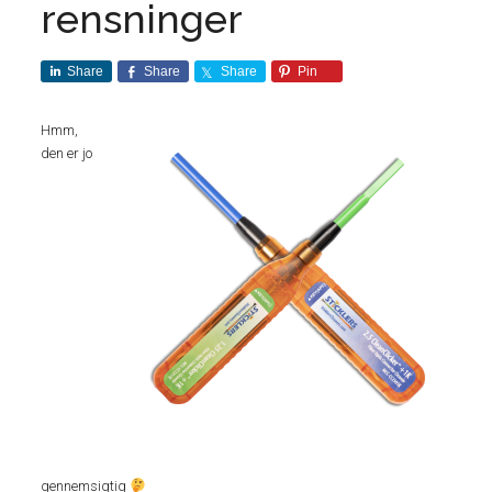
rensninger
Share
Share
Share
Pin
Hmm,
den er jo
gennemsigtig