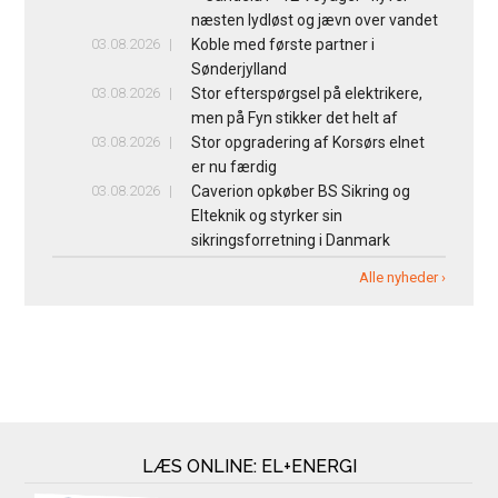
næsten lydløst og jævn over vandet
03.08.2026
Koble med første partner i
Sønderjylland
03.08.2026
Stor efterspørgsel på elektrikere,
men på Fyn stikker det helt af
03.08.2026
Stor opgradering af Korsørs elnet
er nu færdig
03.08.2026
Caverion opkøber BS Sikring og
Elteknik og styrker sin
sikringsforretning i Danmark
Alle nyheder ›
LÆS ONLINE: EL+ENERGI