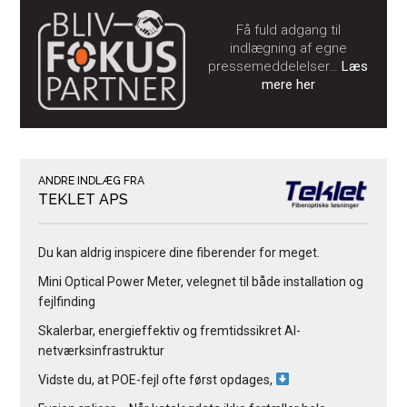
Få fuld adgang til
indlægning af egne
pressemeddelelser…
Læs
mere her
ANDRE INDLÆG FRA
TEKLET APS
Du kan aldrig inspicere dine fiberender for meget.
Mini Optical Power Meter, velegnet til både installation og
fejlfinding
Skalerbar, energieffektiv og fremtidssikret AI-
netværksinfrastruktur
Vidste du, at POE-fejl ofte først opdages,