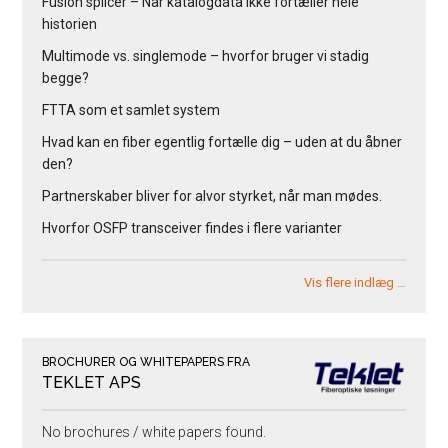
Fusion splicer – Når katalogdata ikke fortæller hele
historien
Multimode vs. singlemode – hvorfor bruger vi stadig
begge?
FTTA som et samlet system
Hvad kan en fiber egentlig fortælle dig – uden at du åbner
den?
Partnerskaber bliver for alvor styrket, når man mødes.
Hvorfor OSFP transceiver findes i flere varianter
Vis flere indlæg …
BROCHURER OG WHITEPAPERS FRA
TEKLET APS
No brochures / white papers found.