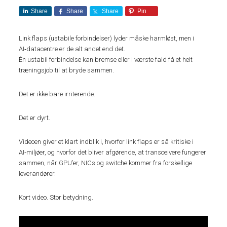
Share
Share
Share
Pin
Link flaps (ustabile forbindelser) lyder måske harmløst, men i
AI‑datacentre er de alt andet end det.
Én ustabil forbindelse kan bremse eller i værste fald få et helt
træningsjob til at bryde sammen.
Det er ikke bare irriterende.
Det er dyrt.
Videoen giver et klart indblik i, hvorfor link flaps er så kritiske i
AI‑miljøer, og hvorfor det bliver afgørende, at transceivere fungerer
sammen, når GPU’er, NICs og switche kommer fra forskellige
leverandører.
Kort video. Stor betydning.