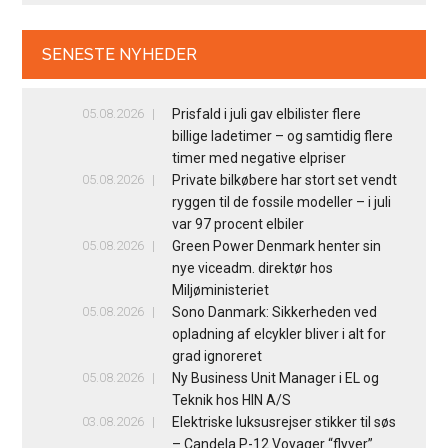
SENESTE NYHEDER
05.08.2026
Prisfald i juli gav elbilister flere
billige ladetimer – og samtidig flere
timer med negative elpriser
05.08.2026
Private bilkøbere har stort set vendt
ryggen til de fossile modeller – i juli
var 97 procent elbiler
05.08.2026
Green Power Denmark henter sin
nye viceadm. direktør hos
Miljøministeriet
05.08.2026
Sono Danmark: Sikkerheden ved
opladning af elcykler bliver i alt for
grad ignoreret
05.08.2026
Ny Business Unit Manager i EL og
Teknik hos HIN A/S
03.08.2026
Elektriske luksusrejser stikker til søs
– Candela P-12 Voyager “flyver”