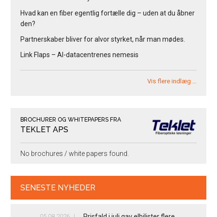
Hvad kan en fiber egentlig fortælle dig – uden at du åbner
den?
Partnerskaber bliver for alvor styrket, når man mødes.
Link Flaps – AI-datacentrenes nemesis
Vis flere indlæg …
BROCHURER OG WHITEPAPERS FRA
TEKLET APS
No brochures / white papers found.
SENESTE NYHEDER
05.08.2026
Prisfald i juli gav elbilister flere