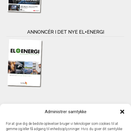
ANNONCÉR I DET NYE EL+ENERGI
KONTAKT
Administrer samtykke
TechMedia A/S
Naverland 35
For at give dig de bedste oplevelser bruger vi teknologier som cookies til at
DK – 2600 Glostrup
gemme og/eller få adgang til enhedsoplysninger. Hvis du giver dit samtykke