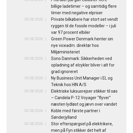
billige ladetimer – og samtidig flere
timer med negative elpriser
05.08.2026
Private bilkøbere har stort set vendt
ryggen til de fossile modeller – i juli
var 97 procent elbiler
05.08.2026
Green Power Denmark henter sin
nye viceadm. direktør hos
Miljøministeriet
05.08.2026
Sono Danmark: Sikkerheden ved
opladning af elcykler bliver i alt for
grad ignoreret
05.08.2026
Ny Business Unit Manager i EL og
Teknik hos HIN A/S
03.08.2026
Elektriske luksusrejser stikker til søs
– Candela P-12 Voyager “flyver”
næsten lydløst og jævn over vandet
03.08.2026
Koble med første partner i
Sønderjylland
03.08.2026
Stor efterspørgsel på elektrikere,
men på Fyn stikker det helt af