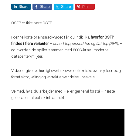
Share
Share
Share
Pin
OSFP er ikke bare OSFP.
I denne korte brainsnack‑video får du indblik i,
hvorfor OSFP
findes i flere varianter
–
finned‑top, closed‑top og flat‑top (RHS)
–
og hvordan de spiller sammen med 800G‑krav i moderne
datacenter‑miljøer.
Videoen giver et hurtigt overblik over de tekniske overvejelser bag
formfaktor, køling og korrekt anvendelse i praksis.
Se med, hvis du arbejder med – eller gerne vil forstå – næste
generation af optisk infrastruktur.