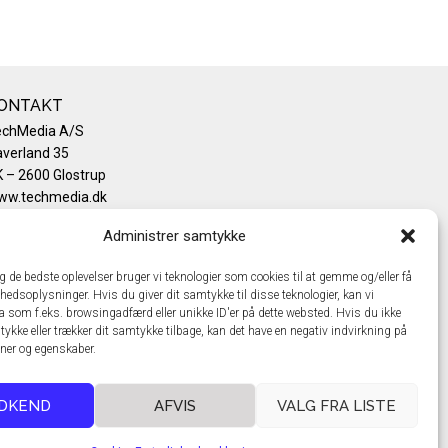
ONTAKT
echMedia A/S
verland 35
 – 2600 Glostrup
ww.techmedia.dk
lefon: +45 43 24 26 28
Administrer samtykke
mail:
info@techmedia.dk
ivatlivspolitik
ig de bedste oplevelser bruger vi teknologier som cookies til at gemme og/eller få
okiepolitik
hedsoplysninger. Hvis du giver dit samtykke til disse teknologier, kan vi
a som f.eks. browsingadfærd eller unikke ID'er på dette websted. Hvis du ikke
tykke eller trækker dit samtykke tilbage, kan det have en negativ indvirkning på
oner og egenskaber.
DKEND
AFVIS
VALG FRA LISTE