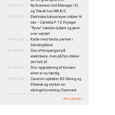
05.08.2026
Ny Business Unit Manager i EL
og Teknik hos HIN A/S
03.08.2026
Elektriske luksusrejser stikker til
søs – Candela P-12 Voyager
“flyver” næsten lydløst og jævn
over vandet
03.08.2026
Koble med første partner i
Sønderjylland
03.08.2026
Stor efterspørgsel på
elektrikere, men på Fyn stikker
det helt af
03.08.2026
Stor opgradering af Korsørs
elnet er nu færdig
03.08.2026
Caverion opkøber BS Sikring og
Elteknik og styrker sin
sikringsforretning i Danmark
Alle nyheder ›