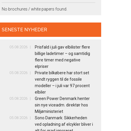
No brochures / white papers found.
SENESTE NYHEDER
05.08.2026
Prisfald i juli gav elbilister flere
billige ladetimer – og samtidig
flere timer med negative
elpriser
05.08.2026
Private bilkøbere har stort set
vendt ryggen til de fossile
modeller – i juli var 97 procent
elbiler
05.08.2026
Green Power Denmark henter
sin nye viceadm. direktør hos
Miljøministeriet
05.08.2026
Sono Danmark: Sikkerheden
ved opladning af elcykler bliver i
alt for grad ignoreret