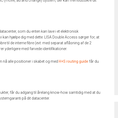
AC (move, ad and change) system, der kan fremtidssikre dit
 datacenter, som du enten kan lave i et elektronisk
i kan hjælpe dig med dette. LISA Double Access sørger for, at
bre til de interne fibre (evt. med separat aflåsning af de 2
er yderligere med farvede identifikationer.
 nå alle positioner i skabet og med
H+S routing guide
får du
ukter, får du adgang til årelang know-how samtidig med at du
systemgaranti på dit datacenter.