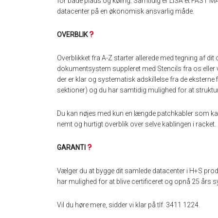
for både plads og køling. Samtidig er LISA et FAST M
datacenter på en økonomisk ansvarlig måde.
OVERBLIK
Overblikket fra A-Z starter allerede med tegning af dit
dokumentsystem suppleret med Stencils fra os eller v
der er klar og systematisk adskillelse fra de eksterne fi
sektioner) og du har samtidig mulighed for at struktur
Du kan nøjes med kun en længde patchkabler som kan
nemt og hurtigt overblik over selve kablingen i racket.
GARANTI
Vælger du at bygge dit samlede datacenter i H+S prod
har mulighed for at blive certificeret og opnå 25 års 
Vil du høre mere, sidder vi klar på tlf. 3411 1224.