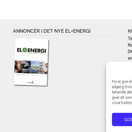
ANNONCÉR I DET NYE EL+ENERGI
K
T
Na
DK
w
Te
E-
Pr
For at give d
Co
adgang til en
behandle dat
giver dit sam
visse funkti
GO