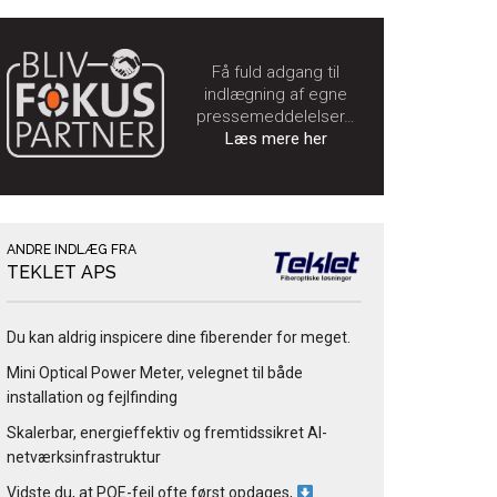
Få fuld adgang til
indlægning af egne
pressemeddelelser…
Læs mere her
ANDRE INDLÆG FRA
TEKLET APS
Du kan aldrig inspicere dine fiberender for meget.
Mini Optical Power Meter, velegnet til både
installation og fejlfinding
Skalerbar, energieffektiv og fremtidssikret AI-
netværksinfrastruktur
Vidste du, at POE-fejl ofte først opdages,