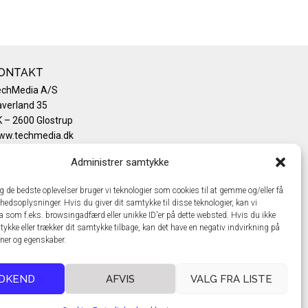
ONTAKT
echMedia A/S
verland 35
 – 2600 Glostrup
ww.techmedia.dk
lefon: +45 43 24 26 28
Administrer samtykke
mail:
info@techmedia.dk
ivatlivspolitik
ig de bedste oplevelser bruger vi teknologier som cookies til at gemme og/eller få
okiepolitik
hedsoplysninger. Hvis du giver dit samtykke til disse teknologier, kan vi
a som f.eks. browsingadfærd eller unikke ID'er på dette websted. Hvis du ikke
tykke eller trækker dit samtykke tilbage, kan det have en negativ indvirkning på
oner og egenskaber.
DKEND
AFVIS
VALG FRA LISTE