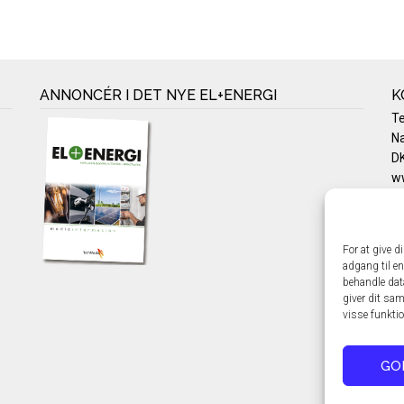
ANNONCÉR I DET NYE EL+ENERGI
K
T
Na
DK
w
Te
E-
Pr
For at give d
Co
adgang til en
behandle dat
giver dit sam
visse funkti
GO