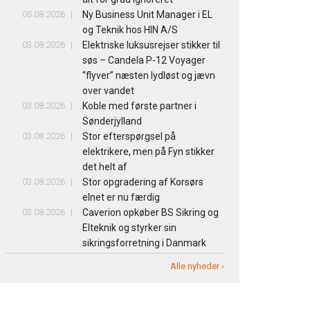
05.08.2026
Ny Business Unit Manager i EL
og Teknik hos HIN A/S
03.08.2026
Elektriske luksusrejser stikker til
søs – Candela P-12 Voyager
“flyver” næsten lydløst og jævn
over vandet
03.08.2026
Koble med første partner i
Sønderjylland
03.08.2026
Stor efterspørgsel på
elektrikere, men på Fyn stikker
det helt af
03.08.2026
Stor opgradering af Korsørs
elnet er nu færdig
03.08.2026
Caverion opkøber BS Sikring og
Elteknik og styrker sin
sikringsforretning i Danmark
Alle nyheder ›