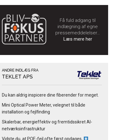
Få fuld adgang til
indlægning af egne
pressemeddelelser…
Læs mere her
ANDRE INDLÆG FRA
TEKLET APS
Du kan aldrig inspicere dine fiberender for meget.
Mini Optical Power Meter, velegnet til både
installation og fejlfinding
Skalerbar, energieffektiv og fremtidssikret AI-
netværksinfrastruktur
Vidste du, at POE-fejl ofte først opdages,