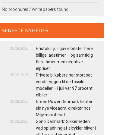
No brochures / white papers found.
SENESTE NYHEDER
05.08.2026
Prisfald i juli gav elbilister flere
billige ladetimer – og samtidig
flere timer med negative
elpriser
05.08.2026
Private bilkøbere har stort set
vendt ryggen til de fossile
modeller – i juli var 97 procent
elbiler
05.08.2026
Green Power Denmark henter
sin nye viceadm. direktør hos
Miljøministeriet
05.08.2026
Sono Danmark: Sikkerheden
ved opladning af elcykler bliver i
alt for grad ignoreret