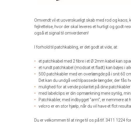
Omvendt vil et uoverskueligt skab med rod og kaos, ko
fejlrettelse, hvor der skal leveres et hurtigt og godt r
også et signal til omverdenen!
I forhold til patchkabling, er det godt at vide, at:
et patchkabel med 2 fibre i et Ø 2mm kabel kan spare
et rundt patchkabel (modsat et fladt) kan bøjes i al
500 patchkabler med en overlængde på i snit 60 cm
Det kan du undgå ved tilpassede længder, der fås hel
mulighed for at vende polaritet på dine patchkabler gi
med labelclips er din opmærkning mere synlig, mindre
Patchkabler, med indbygget ”arm”, er nemmere at hå
velcro er en stor hjælp, når du vil have et flot resulta
Du er velkommen til at ringe til os på tlf. 3411 1224 f