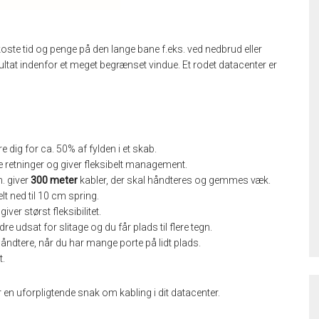
ste tid og penge på den lange bane f.eks. ved nedbrud eller
esultat indenfor et meget begrænset vindue. Et rodet datacenter er
 dig for ca. 50% af fylden i et skab.
le retninger og giver fleksibelt management.
. giver
300 meter
kabler, der skal håndteres og gemmes væk.
t ned til 10 cm spring.
ver størst fleksibilitet.
 udsat for slitage og du får plads til flere tegn.
ndtere, når du har mange porte på lidt plads.
t.
or en uforpligtende snak om kabling i dit datacenter.