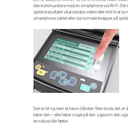
den kommunikere med en smartphone via Wi-Fi. Det er
splidseresultater skal sendes videre eller blot til at se
smartphone, tablet eller via normale knapper på splid
Den er let og nem at have i hånden. Men trods det, er de
taber den – eller taber noget på den. Ligesom den ogs
en robust lille fætter.