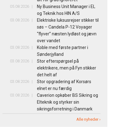
05.08.2026
Ny Business Unit Manager i EL
og Teknik hos HIN A/S
03.08.2026
Elektriske luksusrejser stikker til
søs – Candela P-12 Voyager
“flyver” næsten lydløst og jævn
over vandet
03.08.2026
Koble med første partner i
Sønderjylland
03.08.2026
Stor efterspørgsel på
elektrikere, men på Fyn stikker
det helt af
03.08.2026
Stor opgradering af Korsørs
elnet er nu færdig
03.08.2026
Caverion opkøber BS Sikring og
Elteknik og styrker sin
sikringsforretning i Danmark
Alle nyheder ›