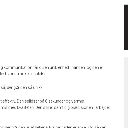
g kommunikation får du en unik enhed i hånden, og den er
eller hvor du nu skal splidse
 så, der gør den så unik?
t effektiv. Den splidser på 6 sekunder og varmer
s med kvaliteten. Den sikrer samtidig præcisionen i arbejdet,
der gør den let at betjene. Brugerfladen er enkel. Og så kan