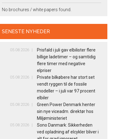
No brochures / white papers found.
SENESTE NYHEDER
05.08.2026
Prisfald i juli gav elbilister flere
billige ladetimer – og samtidig
flere timer med negative
elpriser
05.08.2026
Private bilkøbere har stort set
vendt ryggen til de fossile
modeller – i juli var 97 procent
elbiler
05.08.2026
Green Power Denmark henter
sin nye viceadm. direktør hos
Miljøministeriet
05.08.2026
Sono Danmark: Sikkerheden
ved opladning af elcykler bliver i
alt for grad ignoreret