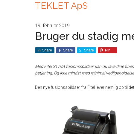
TEKLET ApS
19. februar 2019
Bruger du stadig m
Share
Share
Share
Pin
Med Fitel S179A fusionssplidser kan du lave dine fibe
betjening. Og ikke mindst med minimal vedligeholdelse
Den nye fusionsspildser fra Fitel lever nemlig op til de