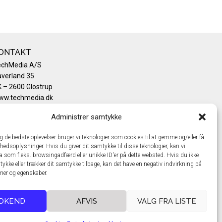
ONTAKT
echMedia A/S
verland 35
 – 2600 Glostrup
ww.techmedia.dk
lefon: +45 43 24 26 28
Administrer samtykke
mail:
info@techmedia.dk
ivatlivspolitik
ig de bedste oplevelser bruger vi teknologier som cookies til at gemme og/eller få
okiepolitik
hedsoplysninger. Hvis du giver dit samtykke til disse teknologier, kan vi
a som f.eks. browsingadfærd eller unikke ID'er på dette websted. Hvis du ikke
tykke eller trækker dit samtykke tilbage, kan det have en negativ indvirkning på
oner og egenskaber.
DKEND
AFVIS
VALG FRA LISTE