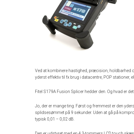
Ved at kombinere hastighed, præcision, holdbarhed o
yderst effektiv til fx brug i datacentre, POP stationer, 
Fitel S179A Fusion Splicer hedder den. Og hvad er det
Jo, der er mange ting. Først og fremmest er den yders
splidsesømmet på 9 sekunder. Uden at gå på kompromi
typisk 0,01 – 0,02 dB.
Den er udstyret med en 4,3-tommers LCD touch skærm, 