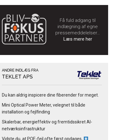
Få fuld adgang til
indlægning af egne
pressemeddelelser…
Læs mere her
ANDRE INDLÆG FRA
TEKLET APS
Du kan aldrig inspicere dine fiberender for meget.
Mini Optical Power Meter, velegnet til både
installation og fejlfinding
Skalerbar, energieffektiv og fremtidssikret AI-
netværksinfrastruktur
Vidste du, at POE-fejl ofte først opdages,