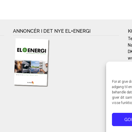
ANNONCÉR I DET NYE EL+ENERGI
K
T
Na
DK
w
Te
E-
Pr
For at give d
Co
adgang til en
behandle dat
giver dit sam
visse funkti
GO