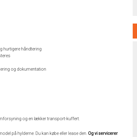
 hurtigere håndtering
steres
tering og dokumentation
mforsyning og en lækker transport-kuffert.
model på hylderne. Du kan købe eller lease den.
Og vi servicerer