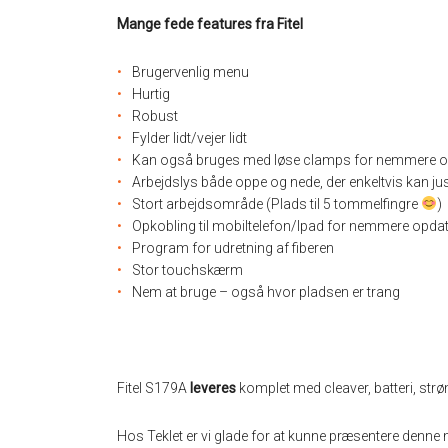
Mange fede features fra Fitel
Brugervenlig menu
Hurtig
Robust
Fylder lidt/vejer lidt
Kan også bruges med løse clamps for nemmere og
Arbejdslys både oppe og nede, der enkeltvis kan ju
Stort arbejdsområde (Plads til 5 tommelfingre
)
Opkobling til mobiltelefon/Ipad for nemmere opda
Program for udretning af fiberen
Stor touchskærm
Nem at bruge – også hvor pladsen er trang
Fitel S179A
leveres
komplet med cleaver, batteri, strø
Hos Teklet er vi glade for at kunne præsentere denne 