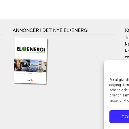
ANNONCÉR I DET NYE EL+ENERGI
K
T
Na
DK
w
Te
E-
Pr
For at give d
Co
adgang til en
behandle dat
giver dit sam
visse funkti
GO