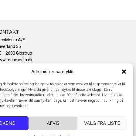
ONTAKT
echMedia A/S
verland 35
 – 2600 Glostrup
ww.techmedia.dk
lefon: +45 43 24 26 28
Administrer samtykke
mail:
info@techmedia.dk
ivatlivspolitik
ig de bedste oplevelser bruger vi teknologier som cookies til at gemme og/eller få
okiepolitik
hedsoplysninger. Hvis du giver dit samtykke til disse teknologier, kan vi
a som f.eks. browsingadfærd eller unikke ID'er på dette websted. Hvis du ikke
tykke eller trækker dit samtykke tilbage, kan det have en negativ indvirkning på
oner og egenskaber.
DKEND
AFVIS
VALG FRA LISTE