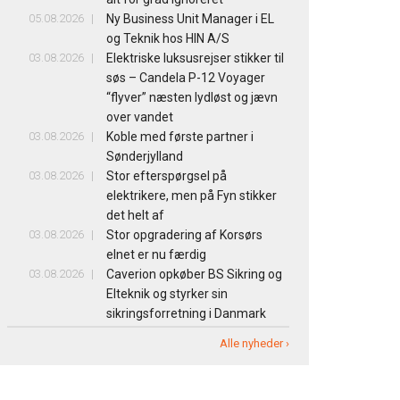
05.08.2026
Ny Business Unit Manager i EL
og Teknik hos HIN A/S
03.08.2026
Elektriske luksusrejser stikker til
søs – Candela P-12 Voyager
“flyver” næsten lydløst og jævn
over vandet
03.08.2026
Koble med første partner i
Sønderjylland
03.08.2026
Stor efterspørgsel på
elektrikere, men på Fyn stikker
det helt af
03.08.2026
Stor opgradering af Korsørs
elnet er nu færdig
03.08.2026
Caverion opkøber BS Sikring og
Elteknik og styrker sin
sikringsforretning i Danmark
Alle nyheder ›