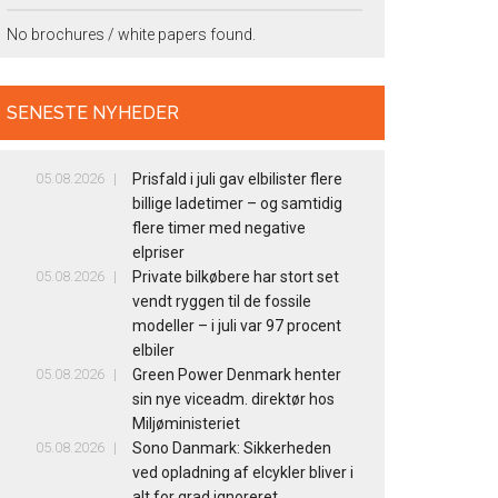
No brochures / white papers found.
SENESTE NYHEDER
05.08.2026
Prisfald i juli gav elbilister flere
billige ladetimer – og samtidig
flere timer med negative
elpriser
05.08.2026
Private bilkøbere har stort set
vendt ryggen til de fossile
modeller – i juli var 97 procent
elbiler
05.08.2026
Green Power Denmark henter
sin nye viceadm. direktør hos
Miljøministeriet
05.08.2026
Sono Danmark: Sikkerheden
ved opladning af elcykler bliver i
alt for grad ignoreret