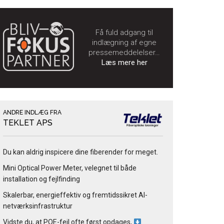
Få fuld adgang til
indlægning af egne
pressemeddelelser…
Læs mere her
ANDRE INDLÆG FRA
TEKLET APS
Du kan aldrig inspicere dine fiberender for meget.
Mini Optical Power Meter, velegnet til både
installation og fejlfinding
Skalerbar, energieffektiv og fremtidssikret AI-
netværksinfrastruktur
Vidste du, at POE-fejl ofte først opdages,