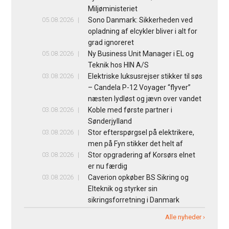
Miljøministeriet
05.08.2026
Sono Danmark: Sikkerheden ved
opladning af elcykler bliver i alt for
grad ignoreret
05.08.2026
Ny Business Unit Manager i EL og
Teknik hos HIN A/S
03.08.2026
Elektriske luksusrejser stikker til søs
– Candela P-12 Voyager “flyver”
næsten lydløst og jævn over vandet
03.08.2026
Koble med første partner i
Sønderjylland
03.08.2026
Stor efterspørgsel på elektrikere,
men på Fyn stikker det helt af
03.08.2026
Stor opgradering af Korsørs elnet
er nu færdig
03.08.2026
Caverion opkøber BS Sikring og
Elteknik og styrker sin
sikringsforretning i Danmark
Alle nyheder ›