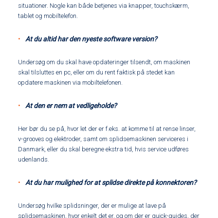
situationer. Nogle kan både betjenes via knapper, touchskærm,
tablet og mobiltelefon.
At du altid har den nyeste software version?
Undersøg om du skal have opdateringer tilsendt, om maskinen
skal tilsluttes en pc, eller om du rent faktisk på stedet kan
opdatere maskinen via mobiltelefonen.
At den er nem at vedligeholde?
Her bør du se på, hvor let der er f.eks. at komme til at rense linser,
v-grooves og elektroder, samt om splidsemaskinen serviceres i
Danmark, eller du skal beregne ekstra tid, hvis service udføres
udenlands.
At du har mulighed for at splidse direkte på konnektoren?
Undersøg hvilke splidsninger, der er mulige at lave på
splidsemaskinen, hvor enkelt det er, og om der er quick-guides, der