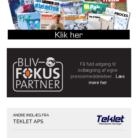
Få fuld adgang til
indlægning af egne
pressemeddelelser…
Læs
mere her
ANDRE INDLÆG FRA
TEKLET APS