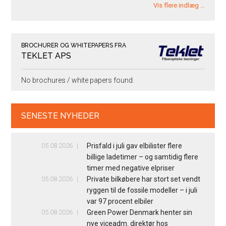
Vis flere indlæg …
BROCHURER OG WHITEPAPERS FRA
TEKLET APS
No brochures / white papers found.
SENESTE NYHEDER
05.08.2026
Prisfald i juli gav elbilister flere
billige ladetimer – og samtidig flere
timer med negative elpriser
05.08.2026
Private bilkøbere har stort set vendt
ryggen til de fossile modeller – i juli
var 97 procent elbiler
05.08.2026
Green Power Denmark henter sin
nye viceadm. direktør hos