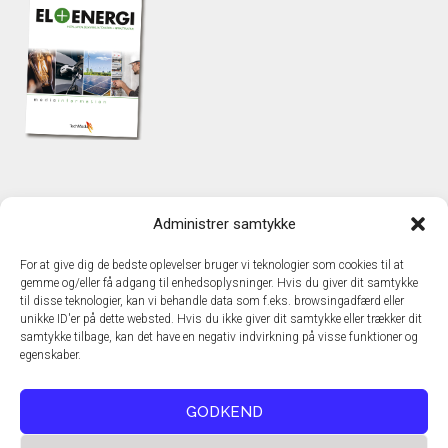
KONTAKT
Administrer samtykke
TechMedia A/S
Naverland 35
For at give dig de bedste oplevelser bruger vi teknologier som cookies til at
DK – 2600 Glostrup
gemme og/eller få adgang til enhedsoplysninger. Hvis du giver dit samtykke
www.techmedia.dk
til disse teknologier, kan vi behandle data som f.eks. browsingadfærd eller
Telefon: +45 43 24 26 28
unikke ID'er på dette websted. Hvis du ikke giver dit samtykke eller trækker dit
samtykke tilbage, kan det have en negativ indvirkning på visse funktioner og
E-mail:
info@techmedia.dk
egenskaber.
Privatlivspolitik
Cookiepolitik
GODKEND