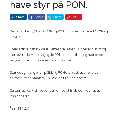
have styr på PON.
Share
Share
Share
Pin
Du har sikkert hørt om GPON og XG-PON. Men hvad med APON og
EPON?
I denne #brainsnack deler James fra Huber+Suhner et hurtigt og
klart overblik over de vigtigste PON-standarder – og hvorfor de
betyder noget for moderne datainfrastruktur.
Står du og mangler en pålidelig PON-transceiver, en effektiv
splitter eller en smart WDM-løsning til dit datacenter?
Så tag fat i os – vi hjælper gerne med at finde den helt rigtige
løsning til dig.
3411 1224