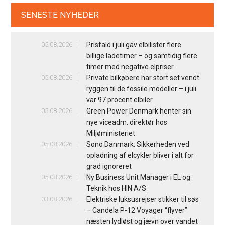
SENESTE NYHEDER
05.08.2026
Prisfald i juli gav elbilister flere
billige ladetimer – og samtidig flere
timer med negative elpriser
05.08.2026
Private bilkøbere har stort set vendt
ryggen til de fossile modeller – i juli
var 97 procent elbiler
05.08.2026
Green Power Denmark henter sin
nye viceadm. direktør hos
Miljøministeriet
05.08.2026
Sono Danmark: Sikkerheden ved
opladning af elcykler bliver i alt for
grad ignoreret
05.08.2026
Ny Business Unit Manager i EL og
Teknik hos HIN A/S
03.08.2026
Elektriske luksusrejser stikker til søs
– Candela P-12 Voyager “flyver”
næsten lydløst og jævn over vandet