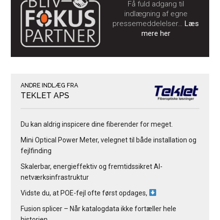
Få fuld adgang til
indlægning af egne
pressemeddelelser…
Læs
mere her
ANDRE INDLÆG FRA
TEKLET APS
Du kan aldrig inspicere dine fiberender for meget.
Mini Optical Power Meter, velegnet til både installation og
fejlfinding
Skalerbar, energieffektiv og fremtidssikret AI-
netværksinfrastruktur
Vidste du, at POE-fejl ofte først opdages,
Fusion splicer – Når katalogdata ikke fortæller hele
historien