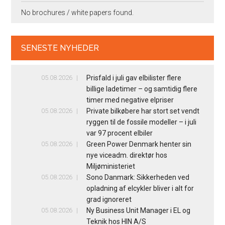
No brochures / white papers found.
SENESTE NYHEDER
05.08.2026
Prisfald i juli gav elbilister flere
billige ladetimer – og samtidig flere
timer med negative elpriser
05.08.2026
Private bilkøbere har stort set vendt
ryggen til de fossile modeller – i juli
var 97 procent elbiler
05.08.2026
Green Power Denmark henter sin
nye viceadm. direktør hos
Miljøministeriet
05.08.2026
Sono Danmark: Sikkerheden ved
opladning af elcykler bliver i alt for
grad ignoreret
05.08.2026
Ny Business Unit Manager i EL og
Teknik hos HIN A/S