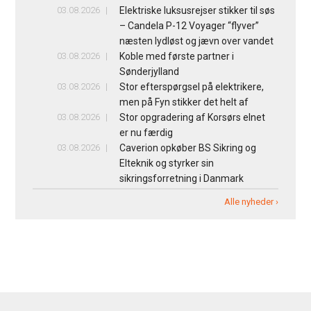
03.08.2026
Elektriske luksusrejser stikker til søs
– Candela P-12 Voyager “flyver”
næsten lydløst og jævn over vandet
03.08.2026
Koble med første partner i
Sønderjylland
03.08.2026
Stor efterspørgsel på elektrikere,
men på Fyn stikker det helt af
03.08.2026
Stor opgradering af Korsørs elnet
er nu færdig
03.08.2026
Caverion opkøber BS Sikring og
Elteknik og styrker sin
sikringsforretning i Danmark
Alle nyheder ›