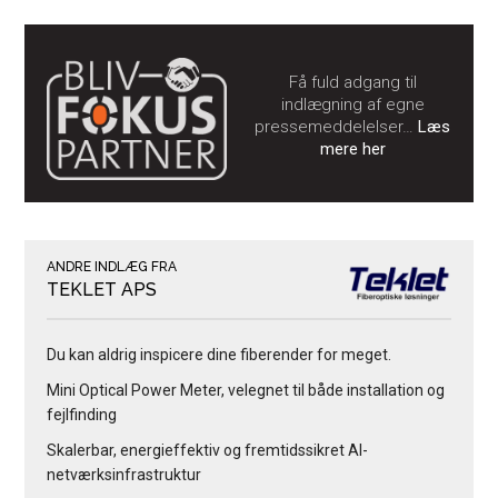
Få fuld adgang til
indlægning af egne
pressemeddelelser…
Læs
mere her
ANDRE INDLÆG FRA
TEKLET APS
Du kan aldrig inspicere dine fiberender for meget.
Mini Optical Power Meter, velegnet til både installation og
fejlfinding
Skalerbar, energieffektiv og fremtidssikret AI-
netværksinfrastruktur