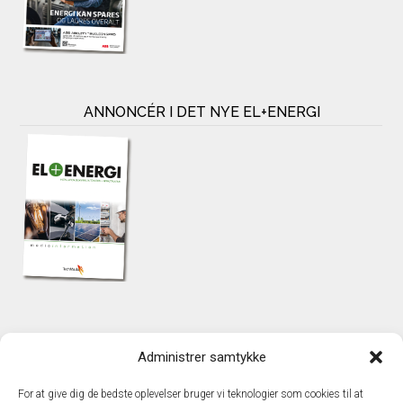
ANNONCÉR I DET NYE EL+ENERGI
KONTAKT
Administrer samtykke
TechMedia A/S
Naverland 35
For at give dig de bedste oplevelser bruger vi teknologier som cookies til at
DK – 2600 Glostrup