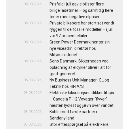
05.08.2026
Prisfald i juli gav elbilister flere
billige ladetimer – og samtidig flere
timer med negative elpriser
05.08.2026
Private bilkøbere har stort set vendt
ryggen til de fossile modeller – i juli
var 97 procent elbiler
05.08.2026
Green Power Denmark henter sin
nye viceadm. direktør hos
Miljøministeriet
05.08.2026
Sono Danmark: Sikkerheden ved
opladning af elcykler bliver i alt for
grad ignoreret
05.08.2026
Ny Business Unit Manager i EL og
Teknik hos HIN A/S
03.08.2026
Elektriske luksusrejser stikker til søs
– Candela P-12 Voyager “flyver”
næsten lydløst og jævn over vandet
03.08.2026
Koble med første partner i
Sønderjylland
03.08.2026
Stor efterspørgsel på elektrikere,