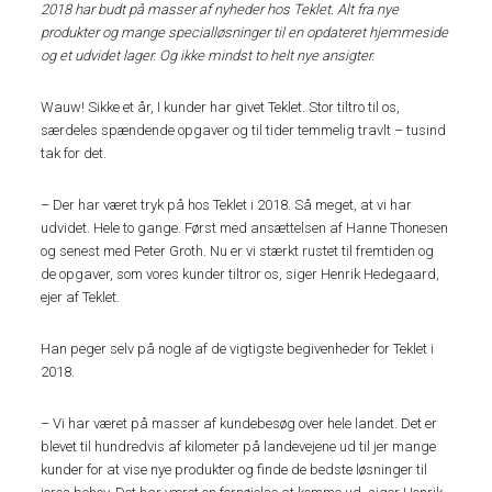
2018 har budt på masser af nyheder hos Teklet. Alt fra nye
produkter og mange specialløsninger til en opdateret hjemmeside
og et udvidet lager. Og ikke mindst to helt nye ansigter.
Wauw! Sikke et år, I kunder har givet Teklet. Stor tiltro til os,
særdeles spændende opgaver og til tider temmelig travlt – tusind
tak for det.
– Der har været tryk på hos Teklet i 2018. Så meget, at vi har
udvidet. Hele to gange. Først med ansættelsen af Hanne Thonesen
og senest med Peter Groth. Nu er vi stærkt rustet til fremtiden og
de opgaver, som vores kunder tiltror os, siger Henrik Hedegaard,
ejer af Teklet.
Han peger selv på nogle af de vigtigste begivenheder for Teklet i
2018.
– Vi har været på masser af kundebesøg over hele landet. Det er
blevet til hundredvis af kilometer på landevejene ud til jer mange
kunder for at vise nye produkter og finde de bedste løsninger til