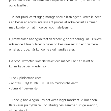
jeres behov. Det har været en fornøjelse at komme ud, siger Henrik
og fortsætter:
– Vi har produceret rigtig mange specialløsninger til vores kunder
i år. Det er en enorm interessant proces at arbejde tæt sammen
med kunden om at finde den optimale løsning.
Hjemmesiden har også fået en ordentlig opgradering i år. Friskere
udseende. Flere billeder, videoer og beskrivelser. Og endnu mere
enkel at bruge, når kunderne skal handle varer.
På produktfronten sker der hele tiden meget. I år har Teklet fx
kunne byde på nyheder som:
• Fitel Splidsemaskiner
• Anritsu – Nyt OTDR – MT 9085 med touchskærm
• Jonard fiberværktøj
– Endelig har vi også udvidet vores lager markant. Vi har endnu
flere varer på hylderne – og stadig den samme hurtige levering,
slutter Henrik.