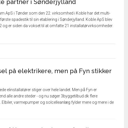
e partner i Sønderjylland
um ApS i Tønder som den 22. virksomhed i Koble har det multi-
første spadestik til sin etablering i Sønderjylland. Koble ApS blev
22 og er siden da vokset til at omfatte 21 installatørvirksomheder.
el på elektrikere, men på Fyn stikker
de elinstallatører stiger over hele landet. Men på Fyn er
nd alle andre steder - og nu søger 3byggetilbud.dk flere
ed. Elbiler, varmepumper og solcelleanlæg fylder mere og mere i de