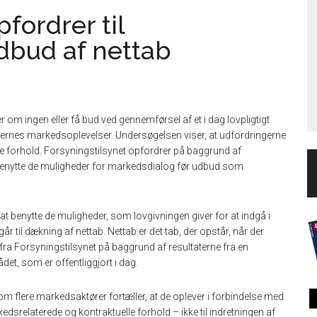
fordrer til
dbud af nettab
om ingen eller få bud ved gennemførsel af et i dag lovpligtigt
rernes markedsoplevelser. Undersøgelsen viser, at udfordringerne
lle forhold. Forsyningstilsynet opfordrer på baggrund af
 benytte de muligheder for markedsdialog før udbud som
at benytte de muligheder, som lovgivningen giver for at indgå i
 til dækning af nettab. Nettab er det tab, der opstår, når der
ra Forsyningstilsynet på baggrund af resultaterne fra en
t, som er offentliggjort i dag.
m flere markedsaktører fortæller, at de oplever i forbindelse med
dsrelaterede og kontraktuelle forhold – ikke til indretningen af