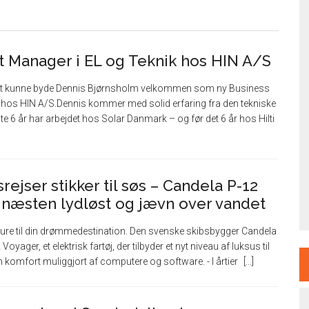
t Manager i EL og Teknik hos HIN A/S
at kunne byde Dennis Bjørnsholm velkommen som ny Business
k hos HIN A/S.Dennis kommer med solid erfaring fra den tekniske
e 6 år har arbejdet hos Solar Danmark – og før det 6 år hos Hilti
rejser stikker til søs – Candela P-12
” næsten lydløst og jævn over vandet
e til din drømmedestination. Den svenske skibsbygger Candela
oyager, et elektrisk fartøj, der tilbyder et nyt niveau af luksus til
n komfort muliggjort af computere og software. - I årtier