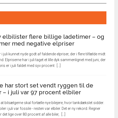
av elbilister flere billige ladetimer – og
timer med negative elpriser
 juli kunnet nyde godt af faldende elpriser, der i flere tilfælde midt
d. Elpriserne har i juli taget et lille dyk sammenlignet med juni, der
is er i juli faldet med syv procent
e har stort set vendt ryggen til de
– i juli var 97 procent elbiler
at bilsælgerne skal fortælle nye bilejere, hvor tankdækslet sidder.
iler i juli var fossile - resten var elbiler. Det er ny rekord. Regner
det lige over 80 procent af alle biler,