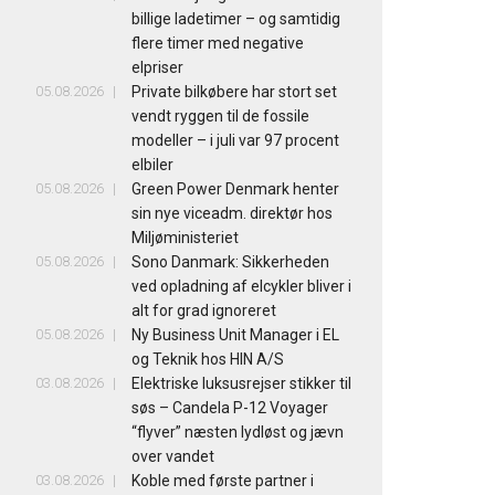
billige ladetimer – og samtidig
flere timer med negative
elpriser
05.08.2026
Private bilkøbere har stort set
vendt ryggen til de fossile
modeller – i juli var 97 procent
elbiler
05.08.2026
Green Power Denmark henter
sin nye viceadm. direktør hos
Miljøministeriet
05.08.2026
Sono Danmark: Sikkerheden
ved opladning af elcykler bliver i
alt for grad ignoreret
05.08.2026
Ny Business Unit Manager i EL
og Teknik hos HIN A/S
03.08.2026
Elektriske luksusrejser stikker til
søs – Candela P-12 Voyager
“flyver” næsten lydløst og jævn
over vandet
03.08.2026
Koble med første partner i