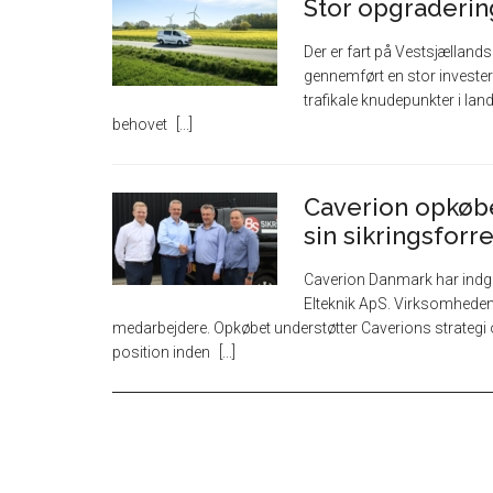
Stor opgraderin
Der er fart på Vestsjællands 
gennemført en stor invester
trafikale knudepunkter i lande
behovet
Caverion opkøbe
sin sikringsforr
Caverion Danmark har indgå
Elteknik ApS. Virksomheden
medarbejdere. Opkøbet understøtter Caverions strateg
position inden