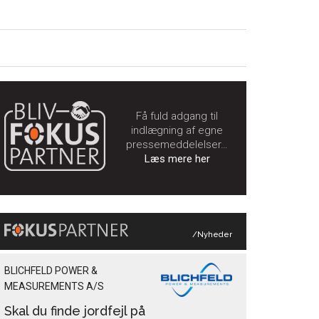
Få fuld adgang til
indlægning af egne
pressemeddelelser…
Læs mere her
/Nyheder
BLICHFELD POWER &
MEASUREMENTS A/S
Skal du finde jordfejl på