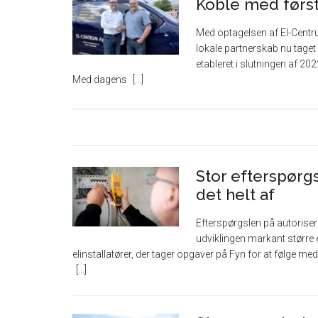
Koble med først
Med optagelsen af El-Centr
lokale partnerskab nu taget 
etableret i slutningen af 20
Med dagens
Stor efterspørgs
det helt af
Efterspørgslen på autorisere
udviklingen markant større e
elinstallatører, der tager opgaver på Fyn for at følge m