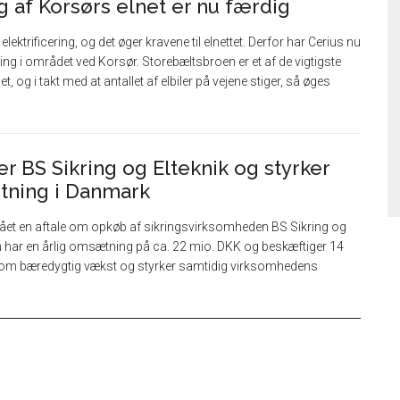
g af Korsørs elnet er nu færdig
elektrificering, og det øger kravene til elnettet. Derfor har Cerius nu
ing i området ved Korsør. Storebæltsbroen er et af de vigtigste
t, og i takt med at antallet af elbiler på vejene stiger, så øges
r BS Sikring og Elteknik og styrker
etning i Danmark
et en aftale om opkøb af sikringsvirksomheden BS Sikring og
 har en årlig omsætning på ca. 22 mio. DKK og beskæftiger 14
i om bæredygtig vækst og styrker samtidig virksomhedens