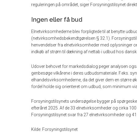
reguleringen på området, siger Forsyningstilsynet direkt
Ingen eller få bud
Elnetvirksomhederne blev forpligtede til at benytte udbud
(netvirksomhedsbekendtgørelsen § 32.1). Forsyningsti
henvendelser fra elnetvirksomheder med oplysninger om,
indkøb af strøm til dækning af nettab i udbud hos danske
Udover behovet for markedsdialog peger analysen også p
genbesøge vilkårene i deres udbudsmateriale. F.eks. syn
elhandelsvirksomhederne, da det giver dem en større
fordel holde sig orienteret om udbud, som minimum via
Forsyningstilsynets undersøgelse bygger på spørgeskem
efteråret 2025. Af de 33 elnetvirksomheder og cirka 10
Forsyningstilsynet svar fra 27 elnetvirksomheder og 4
Kilde: Forsyningstilsynet