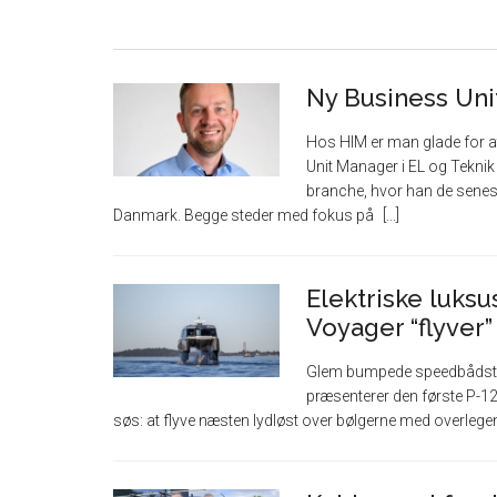
Ny Business Uni
Hos HIM er man glade for 
Unit Manager i EL og Tekni
branche, hvor han de senest
Danmark. Begge steder med fokus på
Elektriske luksus
Voyager “flyver
Glem bumpede speedbådstur
præsenterer den første P-12 V
søs: at flyve næsten lydløst over bølgerne med overlege