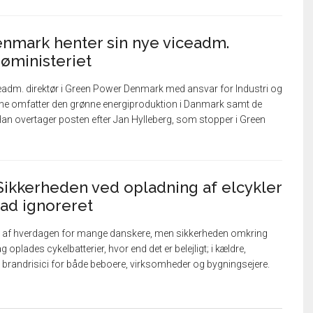
nmark henter sin nye viceadm.
jøministeriet
ceadm. direktør i Green Power Denmark med ansvar for Industri og
ne omfatter den grønne energiproduktion i Danmark samt de
n overtager posten efter Jan Hylleberg, som stopper i Green
ikkerheden ved opladning af elcykler
grad ignoreret
 del af hverdagen for mange danskere, men sikkerheden omkring
g oplades cykelbatterier, hvor end det er belejligt; i kældre,
e brandrisici for både beboere, virksomheder og bygningsejere.