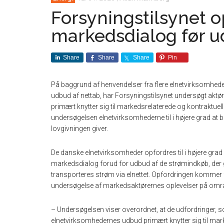
Forsyningstilsynet op
markedsdialog før u
Share
Share
Share
Pin
På baggrund af henvendelser fra flere elnetvirksomheder 
udbud af nettab, har Forsyningstilsynet undersøgt aktø
primært knytter sig til markedsrelaterede og kontraktue
undersøgelsen elnetvirksomhederne til i højere grad at
lovgivningen giver.
De danske elnetvirksomheder opfordres til i højere grad 
markedsdialog forud for udbud af de strømindkøb, der går
transporteres strøm via elnettet. Opfordringen kommer f
undersøgelse af markedsaktørernes oplevelser på område
– Undersøgelsen viser overordnet, at de udfordringer, so
elnetvirksomhedernes udbud primært knytter sig til marke