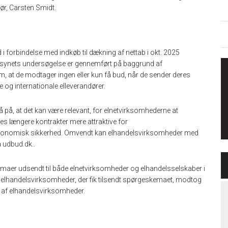
ør, Carsten Smidt.
 i forbindelse med indkøb til dækning af nettab i okt. 2025
lsynets undersøgelse er gennemført på baggrund af
 at de modtager ingen eller kun få bud, når de sender deres
 og internationale elleverandører.
å, at det kan være relevant, for elnetvirksomhederne at
es længere kontrakter mere attraktive for
 økonomisk sikkerhed. Omvendt kan elhandelsvirksomheder med
 udbud.dk..
aer udsendt til både elnetvirksomheder og elhandels­selskaber i
0 elhandelsvirksomheder, der fik tilsendt spørgeskemaet, modtog
1 af elhandelsvirksomheder.