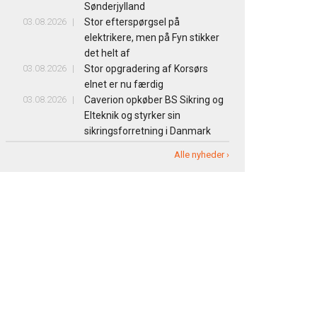
Sønderjylland
03.08.2026
Stor efterspørgsel på
elektrikere, men på Fyn stikker
det helt af
03.08.2026
Stor opgradering af Korsørs
elnet er nu færdig
03.08.2026
Caverion opkøber BS Sikring og
Elteknik og styrker sin
sikringsforretning i Danmark
Alle nyheder ›