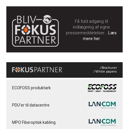
Få fuld adgang til
indlægning af egne
pressemeddelelser…
Læs
mere her
/Brochurer
/White papers
ECOFOSS produktark
PDU’er til datacentre
MPO Fiberoptisk kabling