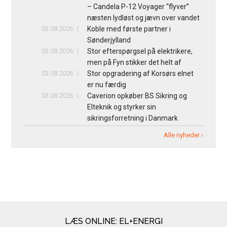
– Candela P-12 Voyager “flyver”
næsten lydløst og jævn over vandet
03.08.2026
Koble med første partner i
Sønderjylland
03.08.2026
Stor efterspørgsel på elektrikere,
men på Fyn stikker det helt af
03.08.2026
Stor opgradering af Korsørs elnet
er nu færdig
03.08.2026
Caverion opkøber BS Sikring og
Elteknik og styrker sin
sikringsforretning i Danmark
Alle nyheder ›
LÆS ONLINE: EL+ENERGI