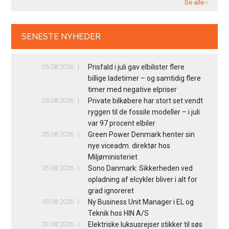
Se alle ›
SENESTE NYHEDER
05.08.2026
Prisfald i juli gav elbilister flere
billige ladetimer – og samtidig flere
timer med negative elpriser
05.08.2026
Private bilkøbere har stort set vendt
ryggen til de fossile modeller – i juli
var 97 procent elbiler
05.08.2026
Green Power Denmark henter sin
nye viceadm. direktør hos
Miljøministeriet
05.08.2026
Sono Danmark: Sikkerheden ved
opladning af elcykler bliver i alt for
grad ignoreret
05.08.2026
Ny Business Unit Manager i EL og
Teknik hos HIN A/S
03.08.2026
Elektriske luksusrejser stikker til søs