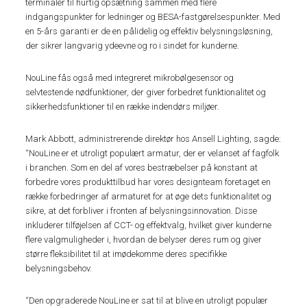
terminaler til hurtig opsætning sammen med flere
indgangspunkter for ledninger og BESA-fastgørelsespunkter. Med
en 5-års garanti er de en pålidelig og effektiv belysningsløsning,
der sikrer langvarig ydeevne og ro i sindet for kunderne.
NouLine fås også med integreret mikrobølgesensor og
selvtestende nødfunktioner, der giver forbedret funktionalitet og
sikkerhedsfunktioner til en række indendørs miljøer.
Mark Abbott, administrerende direktør hos Ansell Lighting, sagde:
“NouLine er et utroligt populært armatur, der er velanset af fagfolk
i branchen. Som en del af vores bestræbelser på konstant at
forbedre vores produkttilbud har vores designteam foretaget en
række forbedringer af armaturet for at øge dets funktionalitet og
sikre, at det forbliver i fronten af belysningsinnovation. Disse
inkluderer tilføjelsen af CCT- og effektvalg, hvilket giver kunderne
flere valgmuligheder i, hvordan de belyser deres rum og giver
større fleksibilitet til at imødekomme deres specifikke
belysningsbehov.
“Den opgraderede NouLine er sat til at blive en utroligt populær