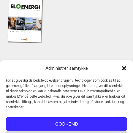
KONTAKT
Administrer samtykke
TechMedia A/S
Naverland 35
For at give dig de bedste oplevelser bruger vi teknologier som cookies til at
DK – 2600 Glostrup
gemme og/eller få adgang til enhedsoplysninger. Hvis du giver dit samtykke
www.techmedia.dk
til disse teknologier, kan vi behandle data som f.eks. browsingadfærd eller
Telefon: +45 43 24 26 28
unikke ID'er på dette websted. Hvis du ikke giver dit samtykke eller trækker dit
samtykke tilbage, kan det have en negativ indvirkning på visse funktioner og
E-mail:
info@techmedia.dk
egenskaber.
Privatlivspolitik
Cookiepolitik
GODKEND