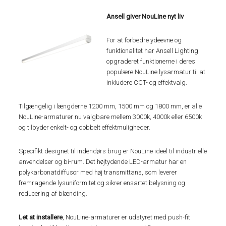
Ansell giver NouLine nyt liv
For at forbedre ydeevne og
funktionalitet har Ansell Lighting
opgraderet funktionerne i deres
populære NouLine lysarmatur til at
inkludere CCT- og effektvalg.
Tilgængelig i længderne 1200 mm, 1500 mm og 1800 mm, er alle
NouLine-armaturer nu valgbare mellem 3000k, 4000k eller 6500k
og tilbyder enkelt- og dobbelt effektmuligheder.
Specifikt designet til indendørs brug er NouLine ideel til industrielle
anvendelser og bi-rum. Det højtydende LED-armatur har en
polykarbonatdiffusor med høj transmittans, som leverer
fremragende lysuniformitet og sikrer ensartet belysning og
reducering af blænding.
Let at installere
, NouLine-armaturer er udstyret med push-fit