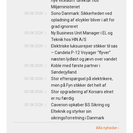
nye viceadm. direktør hos
Miljøministeriet
05.08.2026
Sono Danmark: Sikkerheden ved
opladning af elcykler bliver i alt for
grad ignoreret
05.08.2026
Ny Business Unit Manager i EL og
Teknik hos HIN A/S
03.08.2026
Elektriske luksusrejser stikker til søs
– Candela P-12 Voyager “flyver”
næsten lydløst og jævn over vandet
03.08.2026
Koble med første partner i
Sønderjylland
03.08.2026
Stor efterspørgsel på elektrikere,
men på Fyn stikker det helt af
03.08.2026
Stor opgradering af Korsørs elnet
er nu færdig
03.08.2026
Caverion opkøber BS Sikring og
Elteknik og styrker sin
sikringsforretning i Danmark
Alle nyheder ›