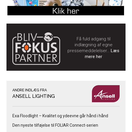
Få fuld adgang til
indlægning af egne
pressemeddelelser…
Læs
mere her
ANDRE INDLÆG FRA
ANSELL LIGHTING
Exa Floodlight – Kvalitet og ydeevne går hånd i hånd
Den nyeste tilføjelse til FOLIAR Connect-serien