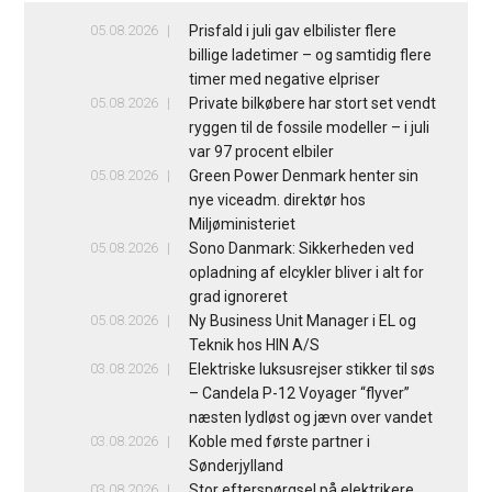
05.08.2026
Prisfald i juli gav elbilister flere
billige ladetimer – og samtidig flere
timer med negative elpriser
05.08.2026
Private bilkøbere har stort set vendt
ryggen til de fossile modeller – i juli
var 97 procent elbiler
05.08.2026
Green Power Denmark henter sin
nye viceadm. direktør hos
Miljøministeriet
05.08.2026
Sono Danmark: Sikkerheden ved
opladning af elcykler bliver i alt for
grad ignoreret
05.08.2026
Ny Business Unit Manager i EL og
Teknik hos HIN A/S
03.08.2026
Elektriske luksusrejser stikker til søs
– Candela P-12 Voyager “flyver”
næsten lydløst og jævn over vandet
03.08.2026
Koble med første partner i
Sønderjylland
03.08.2026
Stor efterspørgsel på elektrikere,