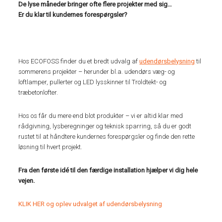
De lyse måneder bringer ofte flere projekter med sig…
Er du klar til kundernes forespørgsler?
Hos ECOFOSS finder du et bredt udvalg af
udendørsbelysning
til
sommerens projekter – herunder bl.a. udendørs væg- og
loftlamper, pullerter og LED lysskinner til Troldtekt- og
træbetonlofter.
Hos os får du mere end blot produkter – vi er altid klar med
rådgivning, lysberegninger og teknisk sparring, så du er godt
rustet til at håndtere kundernes forespørgsler og finde den rette
løsning til hvert projekt.
Fra den første idé til den færdige installation hjælper vi dig hele
vejen.
KLIK HER og oplev udvalget af udendørsbelysning