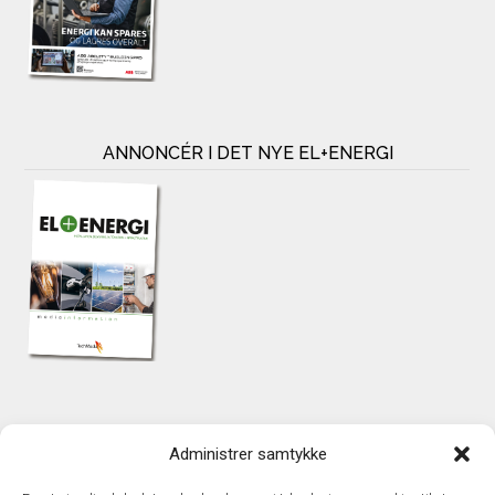
ANNONCÉR I DET NYE EL+ENERGI
KONTAKT
Administrer samtykke
TechMedia A/S
Naverland 35