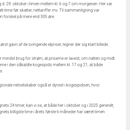
d. 29. oktober i timen mellem kl. 6 og 7 om morgenen. Her var
att-time før skatter, nettariffer mv. Til sammenligning var
 en forskel på mere end 305 øre.
st gavn af de svingende elpriser, tegner der sig klart billede.
ar mindst brug for strøm, at priserne er lavest; om natten og midt
rne i den såkaldte kogespids mellem kl. 17 og 21, at både
r.
regionale netselskaber også er dyrest i kogespidsen, hvor
ts 24 timer, kan vi se, at både her i oktober og i 2025 generelt,
nets billigste time i årets første ti måneder har været timen