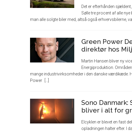
Det er efterhånden sjældent, 
Sølle tre procent af alle nye b
man alle solgte biler med, altså også erhvervsbilerne, var 
Green Power De
direktør hos Mil
Martin Hansen bliver ny vi
Energiproduktion. Områder
mange industrivirksomheder i den danske værdikæde. Ha
Power
Sono Danmark: S
bliver i alt for 
Elcyklen er blevet en fast
opladningen halter efter. I da