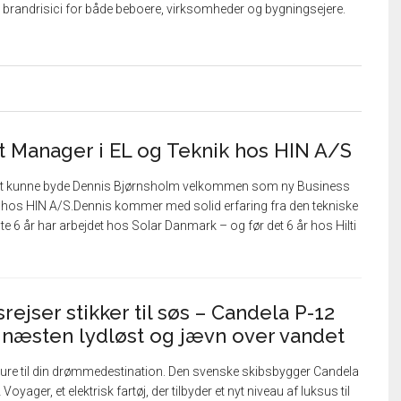
e brandrisici for både beboere, virksomheder og bygningsejere.
t Manager i EL og Teknik hos HIN A/S
at kunne byde Dennis Bjørnsholm velkommen som ny Business
k hos HIN A/S.Dennis kommer med solid erfaring fra den tekniske
e 6 år har arbejdet hos Solar Danmark – og før det 6 år hos Hilti
rejser stikker til søs – Candela P-12
” næsten lydløst og jævn over vandet
e til din drømmedestination. Den svenske skibsbygger Candela
oyager, et elektrisk fartøj, der tilbyder et nyt niveau af luksus til