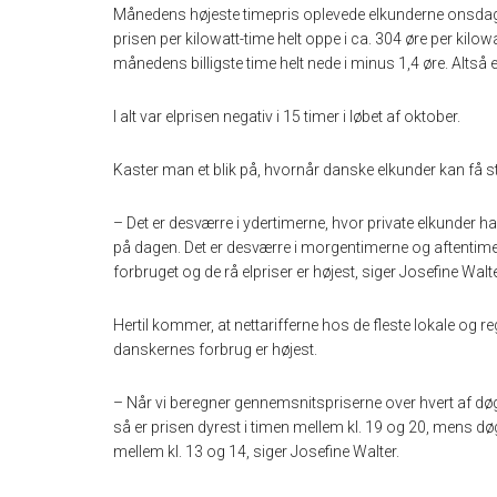
Månedens højeste timepris oplevede elkunderne onsdag 
prisen per kilowatt-time helt oppe i ca. 304 øre per kilow
månedens billigste time helt nede i minus 1,4 øre. Altså
I alt var elprisen negativ i 15 timer i løbet af oktober.
Kaster man et blik på, hvornår danske elkunder kan få stør
– Det er desværre i ydertimerne, hvor private elkunder h
på dagen. Det er desværre i morgentimerne og aftentime
forbruget og de rå elpriser er højest, siger Josefine Walte
Hertil kommer, at nettarifferne hos de fleste lokale og 
danskernes forbrug er højest.
– Når vi beregner gennemsnitspriserne over hvert af døgne
så er prisen dyrest i timen mellem kl. 19 og 20, mens døg
mellem kl. 13 og 14, siger Josefine Walter.