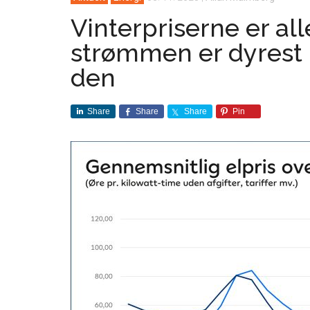
Vinterpriserne er all
strømmen er dyrest n
den
Share
Share
Share
Pin