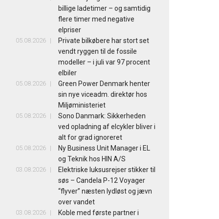
billige ladetimer – og samtidig
flere timer med negative
elpriser
05.08.2026
Private bilkøbere har stort set
vendt ryggen til de fossile
modeller – i juli var 97 procent
elbiler
05.08.2026
Green Power Denmark henter
sin nye viceadm. direktør hos
Miljøministeriet
05.08.2026
Sono Danmark: Sikkerheden
ved opladning af elcykler bliver i
alt for grad ignoreret
05.08.2026
Ny Business Unit Manager i EL
og Teknik hos HIN A/S
03.08.2026
Elektriske luksusrejser stikker til
søs – Candela P-12 Voyager
“flyver” næsten lydløst og jævn
over vandet
03.08.2026
Koble med første partner i