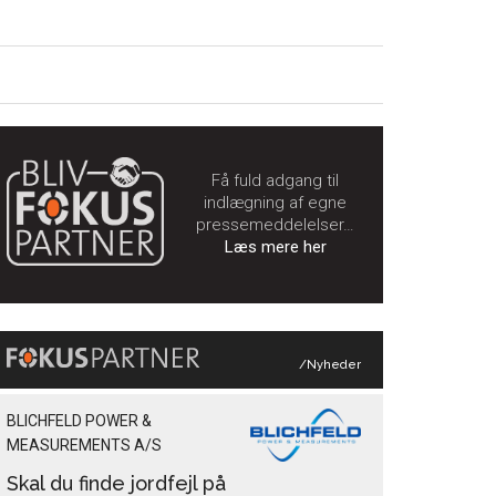
Få fuld adgang til
indlægning af egne
pressemeddelelser…
Læs mere her
/Nyheder
BLICHFELD POWER &
MEASUREMENTS A/S
Skal du finde jordfejl på