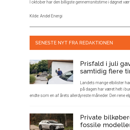
I oktober har den billigste gennemsnitstime i døgnet vær
Kilde: Andel Energi
SENESTE NYT FRA REDAKTIONEN
Prisfald i juli g
samtidig flere 
Landets mange elbilister har i
på dagen har været helt i bun
endte som en af årets allerdyreste måneder. Den rene elpr
Private bilkøber
fossile modeller 