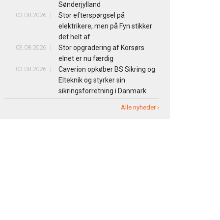
Sønderjylland
03.08.2026
Stor efterspørgsel på
elektrikere, men på Fyn stikker
det helt af
03.08.2026
Stor opgradering af Korsørs
elnet er nu færdig
03.08.2026
Caverion opkøber BS Sikring og
Elteknik og styrker sin
sikringsforretning i Danmark
Alle nyheder ›