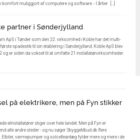
n komfort muliggjort af computere og software. - I årtier
e partner i Sønderjylland
um ApS i Tønder som den 22. virksomhed i Koble har det multi-
første spadestik til sin etablering i Sønderjylland. Koble ApS blev
22 og er siden da vokset til at omfatte 21 installatørvirksomheder.
el på elektrikere, men på Fyn stikker
de elinstallatører stiger over hele landet. Men på Fyn er
nd alle andre steder - og nu søger 3byggetilbud.dk flere
ed. Elbiler, varmepumper og solcelleanlæg fylder mere og mere i de