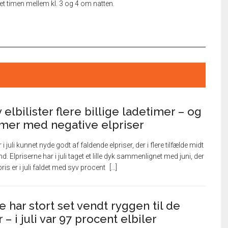
et timen mellem kl. 3 og 4 om natten.
av elbilister flere billige ladetimer – og
timer med negative elpriser
 juli kunnet nyde godt af faldende elpriser, der i flere tilfælde midt
d. Elpriserne har i juli taget et lille dyk sammenlignet med juni, der
is er i juli faldet med syv procent
e har stort set vendt ryggen til de
– i juli var 97 procent elbiler