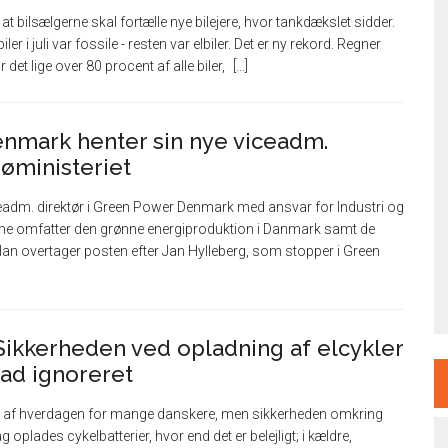
at bilsælgerne skal fortælle nye bilejere, hvor tankdækslet sidder.
iler i juli var fossile - resten var elbiler. Det er ny rekord. Regner
det lige over 80 procent af alle biler,
nmark henter sin nye viceadm.
jøministeriet
ceadm. direktør i Green Power Denmark med ansvar for Industri og
ne omfatter den grønne energiproduktion i Danmark samt de
n overtager posten efter Jan Hylleberg, som stopper i Green
ikkerheden ved opladning af elcykler
grad ignoreret
 del af hverdagen for mange danskere, men sikkerheden omkring
g oplades cykelbatterier, hvor end det er belejligt; i kældre,