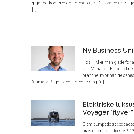
opgange, kontorer og fællesarealer. Det skaber alvorlig
Ny Business Uni
Hos HIM er man glade for 
Unit Manager i EL og Tekni
branche, hvor han de senest
Danmark. Begge steder med fokus på
Elektriske luksus
Voyager “flyver
Glem bumpede speedbådstur
præsenterer den første P-12 V