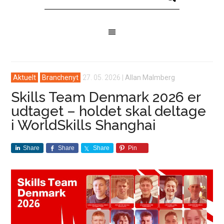
Aktuelt
Branchenyt
27. 05. 2026
|
Allan Malmberg
Skills Team Denmark 2026 er
udtaget – holdet skal deltage
i WorldSkills Shanghai
Share
Share
Share
Pin