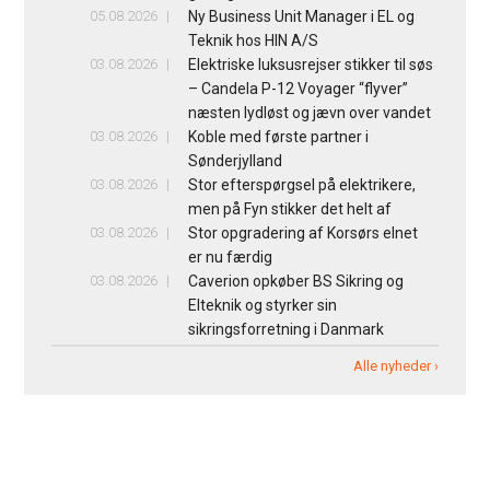
05.08.2026
Ny Business Unit Manager i EL og
Teknik hos HIN A/S
03.08.2026
Elektriske luksusrejser stikker til søs
– Candela P-12 Voyager “flyver”
næsten lydløst og jævn over vandet
03.08.2026
Koble med første partner i
Sønderjylland
03.08.2026
Stor efterspørgsel på elektrikere,
men på Fyn stikker det helt af
03.08.2026
Stor opgradering af Korsørs elnet
er nu færdig
03.08.2026
Caverion opkøber BS Sikring og
Elteknik og styrker sin
sikringsforretning i Danmark
Alle nyheder ›