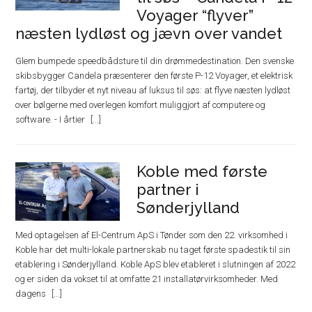
Voyager “flyver”
næsten lydløst og jævn over vandet
Glem bumpede speedbådsture til din drømmedestination. Den svenske
skibsbygger Candela præsenterer den første P-12 Voyager, et elektrisk
fartøj, der tilbyder et nyt niveau af luksus til søs: at flyve næsten lydløst
over bølgerne med overlegen komfort muliggjort af computere og
software. - I årtier
Koble med første
partner i
Sønderjylland
Med optagelsen af El-Centrum ApS i Tønder som den 22. virksomhed i
Koble har det multi-lokale partnerskab nu taget første spadestik til sin
etablering i Sønderjylland. Koble ApS blev etableret i slutningen af 2022
og er siden da vokset til at omfatte 21 installatørvirksomheder. Med
dagens