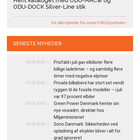
Hent kataloget med ODU-MAC® og
ODU-DOCK Silver-Line stik
Vis alle nyheder fra vores FOKUSpartnere ›
SENESTE NYHEDER
05.08.2026
Prisfald i juli gav elbilister flere
billige ladetimer – og samtidig flere
timer med negative elpriser
05.08.2026
Private bilkøbere har stort set vendt
ryggen til de fossile modeller – i juli
var 97 procent elbiler
05.08.2026
Green Power Denmark henter sin
nye viceadm. direktør hos
Miljøministeriet
05.08.2026
Sono Danmark: Sikkerheden ved
opladning af elcykler bliver i alt for
grad ignoreret