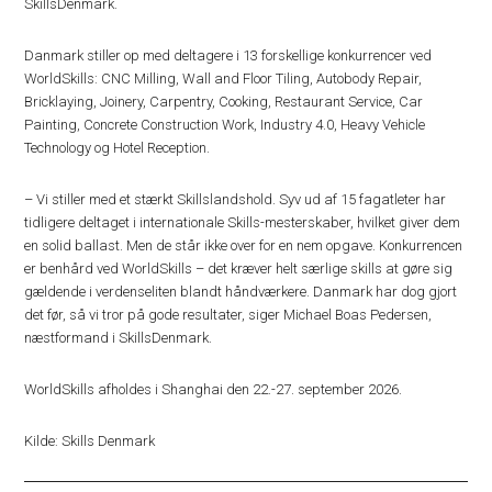
SkillsDenmark.
Danmark stiller op med deltagere i 13 forskellige konkurrencer ved
WorldSkills: CNC Milling, Wall and Floor Tiling, Autobody Repair,
Bricklaying, Joinery, Carpentry, Cooking, Restaurant Service, Car
Painting, Concrete Construction Work, Industry 4.0, Heavy Vehicle
Technology og Hotel Reception.
– Vi stiller med et stærkt Skillslandshold. Syv ud af 15 fagatleter har
tidligere deltaget i internationale Skills-mesterskaber, hvilket giver dem
en solid ballast. Men de står ikke over for en nem opgave. Konkurrencen
er benhård ved WorldSkills – det kræver helt særlige skills at gøre sig
gældende i verdenseliten blandt håndværkere. Danmark har dog gjort
det før, så vi tror på gode resultater, siger Michael Boas Pedersen,
næstformand i SkillsDenmark.
WorldSkills afholdes i Shanghai den 22.-27. september 2026.
Kilde: Skills Denmark