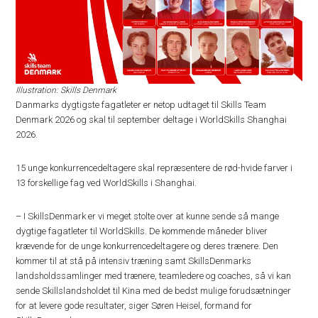
Illustration: Skills Denmark
Danmarks dygtigste fagatleter er netop udtaget til Skills Team
Denmark 2026 og skal til september deltage i WorldSkills Shanghai
2026.
15 unge konkurrencedeltagere skal repræsentere de rød-hvide farver i
13 forskellige fag ved WorldSkills i Shanghai.
– I SkillsDenmark er vi meget stolte over at kunne sende så mange
dygtige fagatleter til WorldSkills. De kommende måneder bliver
krævende for de unge konkurrencedeltagere og deres trænere. Den
kommer til at stå på intensiv træning samt SkillsDenmarks
landsholdssamlinger med trænere, teamledere og coaches, så vi kan
sende Skillslandsholdet til Kina med de bedst mulige forudsætninger
for at levere gode resultater, siger Søren Heisel, formand for