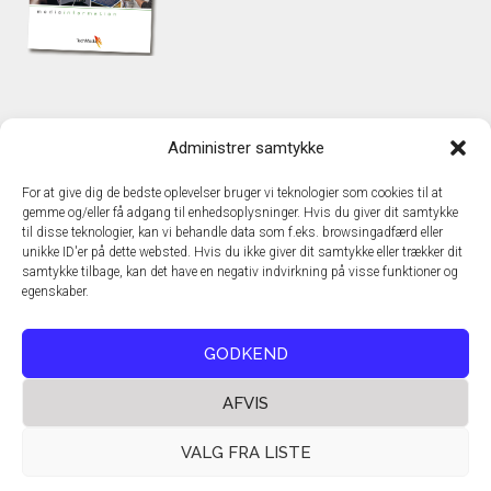
KONTAKT
Administrer samtykke
TechMedia A/S
Naverland 35
For at give dig de bedste oplevelser bruger vi teknologier som cookies til at
DK – 2600 Glostrup
gemme og/eller få adgang til enhedsoplysninger. Hvis du giver dit samtykke
www.techmedia.dk
til disse teknologier, kan vi behandle data som f.eks. browsingadfærd eller
Telefon: +45 43 24 26 28
unikke ID'er på dette websted. Hvis du ikke giver dit samtykke eller trækker dit
samtykke tilbage, kan det have en negativ indvirkning på visse funktioner og
E-mail:
info@techmedia.dk
egenskaber.
Privatlivspolitik
Cookiepolitik
GODKEND
AFVIS
VALG FRA LISTE