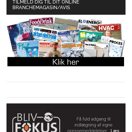
TILMELD DIG TIL DIT ONLINE
BRANCHEMAGASIN/AVIS
Få fuld adgang til
indlægning af egne
pressemeddelelser…
Læs