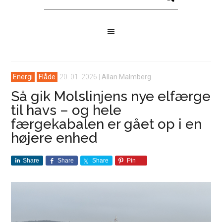
Energi
Flåde
20. 01. 2026
|
Allan Malmberg
Så gik Molslinjens nye elfærge
til havs – og hele
færgekabalen er gået op i en
højere enhed
Share
Share
Share
Pin