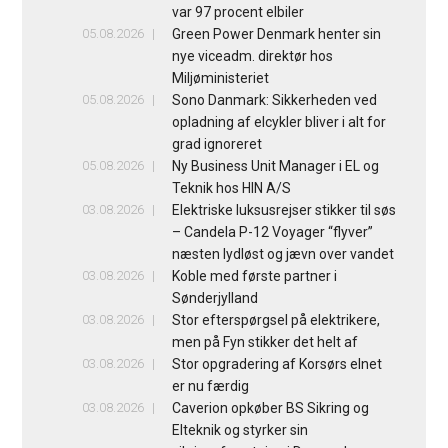
var 97 procent elbiler
05.08.2026
Green Power Denmark henter sin
nye viceadm. direktør hos
Miljøministeriet
05.08.2026
Sono Danmark: Sikkerheden ved
opladning af elcykler bliver i alt for
grad ignoreret
05.08.2026
Ny Business Unit Manager i EL og
Teknik hos HIN A/S
03.08.2026
Elektriske luksusrejser stikker til søs
– Candela P-12 Voyager “flyver”
næsten lydløst og jævn over vandet
03.08.2026
Koble med første partner i
Sønderjylland
03.08.2026
Stor efterspørgsel på elektrikere,
men på Fyn stikker det helt af
03.08.2026
Stor opgradering af Korsørs elnet
er nu færdig
03.08.2026
Caverion opkøber BS Sikring og
Elteknik og styrker sin