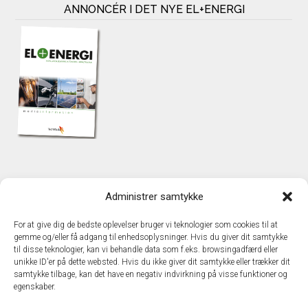
ANNONCÉR I DET NYE EL+ENERGI
KONTAKT
Administrer samtykke
TechMedia A/S
Naverland 35
For at give dig de bedste oplevelser bruger vi teknologier som cookies til at
DK – 2600 Glostrup
gemme og/eller få adgang til enhedsoplysninger. Hvis du giver dit samtykke
www.techmedia.dk
til disse teknologier, kan vi behandle data som f.eks. browsingadfærd eller
Telefon: +45 43 24 26 28
unikke ID'er på dette websted. Hvis du ikke giver dit samtykke eller trækker dit
samtykke tilbage, kan det have en negativ indvirkning på visse funktioner og
E-mail:
info@techmedia.dk
egenskaber.
Privatlivspolitik
Cookiepolitik