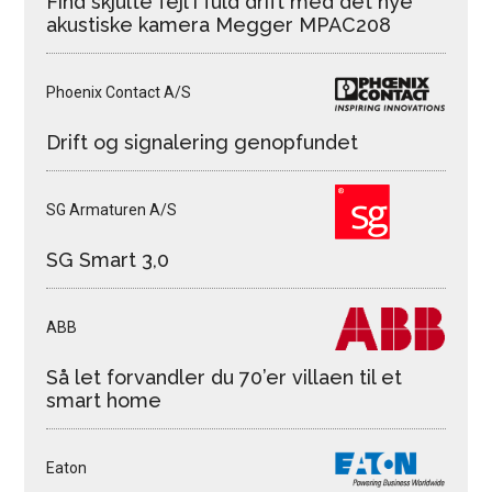
Find skjulte fejl i fuld drift med det nye
akustiske kamera Megger MPAC208
Phoenix Contact A/S
Drift og signalering genopfundet
SG Armaturen A/S
SG Smart 3,0
ABB
Så let forvandler du 70’er villaen til et
smart home
Eaton