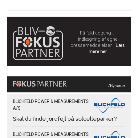
Få fuld adgang til
indlægning af egne
pressemeddelelser…
Læs
mere her
/Nyheder
BLICHFELD POWER & MEASUREMENTS
A/S
Skal du finde jordfejl på solcelleparker?
BLICHFELD POWER & MEASUREMENTS