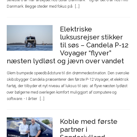
Danmark. Begge steder med fokus på
Elektriske
luksusrejser stikker
til søs – Candela P-12
Voyager “flyver”
næsten lydløst og jævn over vandet
Glem bumpede speedbådsture til din drømmedestination. Den svenske
skibsbygger Candela præsenterer den første P-12 Voyager, et elektrisk
fartøj, der tilbyder et nyt niveau af luksus til søs: at flyve næsten lydløst
over bølgerne med overlegen komfort muliggjort af computere og
software. - I årtier
Koble med første
partner i