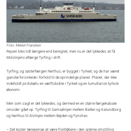
Foto: Mikkel Frandsen
Rejsen blev lidt længere end beregnet, men nu er det lykkedes at få
Molslinjens elfærge Tyrfing i drift.
Tyrfing, og søsterfærgen Nerthus, er bygget i Tyrkiet, og de har været
ganske forsinkede i forhold til de oprindelige planer. Planer, der ikke
indeholdt jordskælv, en værftsboble i Tyrkiet og en tumultarisk tyrkisk
økonomi.
Men som sagt er det lykkedes, og dermed en en større færgekabale
omsider gået op. Tyrfing til Samsølinjen mellem Ballen og Kalundborg
og Nerthus til Alslinjen mellem Bøjden og Fynshav.
– Det koster lærepenge at være frontløbere i den grønne omstilling.