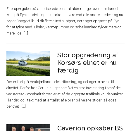
Efterspørgslen på autoriserede elinstallatører stiger over hele landet.
Men på Fyn er udviklingen markant større end alle andre steder - og nu
søger 3byggetilbud.dk flere elinstallatører, der tager opgaver på Fyn
for at følge med. Elbiler, varmepumper og solcelleanlæg fylder mere og
mere i de
Stor opgradering af
Korsørs elnet er nu
færdig
Der er fart på Vestsjællands elektrificering, og det øger kravene til
elnettet. Derfor har Cerius nu gennemført en stor investering i området
ved Korsør. Storebæltsbroen er et af de vigtigste trafikale knudepunkter
i landet, og i takt med at antallet af elbiler på vejene stiger, så øges
behovet
Caverion opkøber BS