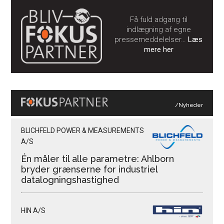
Få fuld adgang til
indlægning af egne
pressemeddelelser…
Læs
mere her
/Nyheder
BLICHFELD POWER & MEASUREMENTS
A/S
Én måler til alle parametre: Ahlborn
bryder grænserne for industriel
datalogningshastighed
HIN A/S