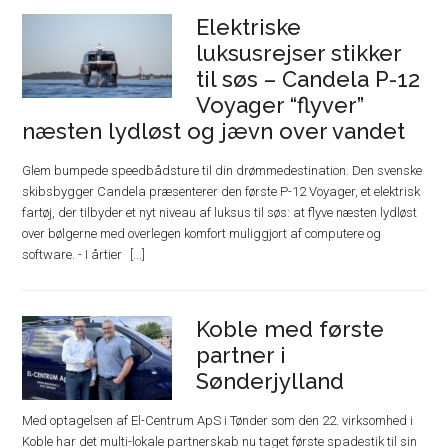
Elektriske
luksusrejser stikker
til søs – Candela P-12
Voyager “flyver”
næsten lydløst og jævn over vandet
Glem bumpede speedbådsture til din drømmedestination. Den svenske
skibsbygger Candela præsenterer den første P-12 Voyager, et elektrisk
fartøj, der tilbyder et nyt niveau af luksus til søs: at flyve næsten lydløst
over bølgerne med overlegen komfort muliggjort af computere og
software. - I årtier
Koble med første
partner i
Sønderjylland
Med optagelsen af El-Centrum ApS i Tønder som den 22. virksomhed i
Koble har det multi-lokale partnerskab nu taget første spadestik til sin