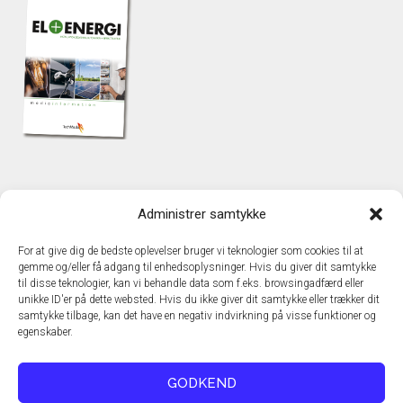
KONTAKT
Administrer samtykke
TechMedia A/S
Naverland 35
For at give dig de bedste oplevelser bruger vi teknologier som cookies til at
DK – 2600 Glostrup
gemme og/eller få adgang til enhedsoplysninger. Hvis du giver dit samtykke
www.techmedia.dk
til disse teknologier, kan vi behandle data som f.eks. browsingadfærd eller
Telefon: +45 43 24 26 28
unikke ID'er på dette websted. Hvis du ikke giver dit samtykke eller trækker dit
samtykke tilbage, kan det have en negativ indvirkning på visse funktioner og
E-mail:
info@techmedia.dk
egenskaber.
Privatlivspolitik
Cookiepolitik
GODKEND