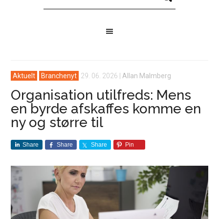
Aktuelt
Branchenyt
29. 06. 2026
|
Allan Malmberg
Organisation utilfreds: Mens
en byrde afskaffes komme en
ny og større til
Share
Share
Share
Pin