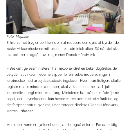
Foto: Magnific
Erhvervslivet trygler politikerne om at reducere den dyne af byrder, der
koster virksomhederne milliarder i ren administration. Så når det sker,
bør politikerne også have ros, mener Dansk Håndværk.
– Beskæftigelsesministeren har netop ændret en bekendtgørelse, der
betyder, at virksomhederne slipper for en række indberetninger i
forbindelse med arbejdsskadesikringsloven. Hvor man tidligere skulle
registrere alle mindre hændelser, skal virksomhederne fra 1. juli
indberette i langt mindre omfang. Ministeren har på den måde fjernet
noget, der tilsyneladende kun havde en ren administrativ funktion, og
det fortjener naturligvis ros, understreger direktør i Dansk Håndværk,
Morten Frihagen.
Men roser kommer sjældent uden, at der også er torne. For samtidig