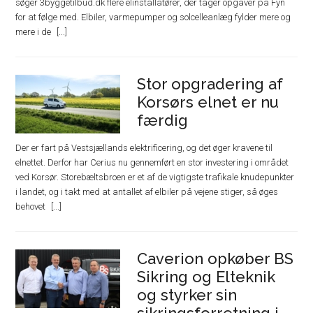
søger 3byggetilbud.dk flere elinstallatører, der tager opgaver på Fyn
for at følge med. Elbiler, varmepumper og solcelleanlæg fylder mere og
mere i de
Stor opgradering af
Korsørs elnet er nu
færdig
Der er fart på Vestsjællands elektrificering, og det øger kravene til
elnettet. Derfor har Cerius nu gennemført en stor investering i området
ved Korsør. Storebæltsbroen er et af de vigtigste trafikale knudepunkter
i landet, og i takt med at antallet af elbiler på vejene stiger, så øges
behovet
Caverion opkøber BS
Sikring og Elteknik
og styrker sin
sikringsforretning i