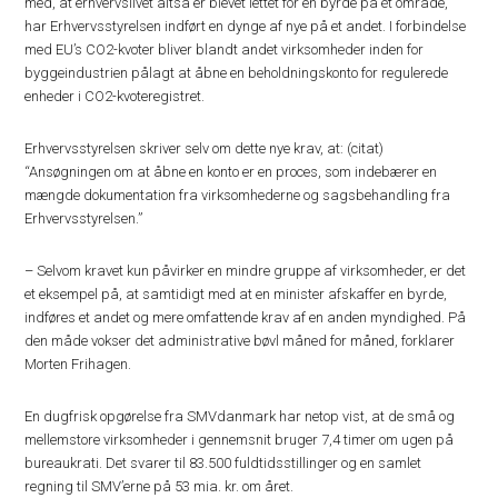
med, at erhvervslivet altså er blevet lettet for en byrde på ét område,
har Erhvervsstyrelsen indført en dynge af nye på et andet. I forbindelse
med EU’s CO2-kvoter bliver blandt andet virksomheder inden for
byggeindustrien pålagt at åbne en beholdningskonto for regulerede
enheder i CO2-kvoteregistret.
Erhvervsstyrelsen skriver selv om dette nye krav, at: (citat)
“Ansøgningen om at åbne en konto er en proces, som indebærer en
mængde dokumentation fra virksomhederne og sagsbehandling fra
Erhvervsstyrelsen.”
– Selvom kravet kun påvirker en mindre gruppe af virksomheder, er det
et eksempel på, at samtidigt med at en minister afskaffer en byrde,
indføres et andet og mere omfattende krav af en anden myndighed. På
den måde vokser det administrative bøvl måned for måned, forklarer
Morten Frihagen.
En dugfrisk opgørelse fra SMVdanmark har netop vist, at de små og
mellemstore virksomheder i gennemsnit bruger 7,4 timer om ugen på
bureaukrati. Det svarer til 83.500 fuldtidsstillinger og en samlet
regning til SMV’erne på 53 mia. kr. om året.