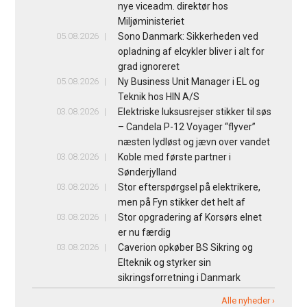
nye viceadm. direktør hos
Miljøministeriet
05.08.2026
Sono Danmark: Sikkerheden ved
opladning af elcykler bliver i alt for
grad ignoreret
05.08.2026
Ny Business Unit Manager i EL og
Teknik hos HIN A/S
03.08.2026
Elektriske luksusrejser stikker til søs
– Candela P-12 Voyager “flyver”
næsten lydløst og jævn over vandet
03.08.2026
Koble med første partner i
Sønderjylland
03.08.2026
Stor efterspørgsel på elektrikere,
men på Fyn stikker det helt af
03.08.2026
Stor opgradering af Korsørs elnet
er nu færdig
03.08.2026
Caverion opkøber BS Sikring og
Elteknik og styrker sin
sikringsforretning i Danmark
Alle nyheder ›