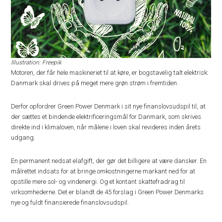
Illustration: Freepik
Motoren, der får hele maskineriet til at køre, er bogstavelig talt elektrisk:
Danmark skal drives på meget mere grøn strøm i fremtiden.
Derfor opfordrer Green Power Denmark i sit nye finanslovsudspil til, at
der sættes et bindende elektrificeringsmål for Danmark, som skrives
direkte ind i klimaloven, når målene i loven skal revideres inden årets
udgang.
En permanent nedsat elafgift, der gør det billigere at være dansker. En
målrettet indsats for at bringe omkostningerne markant ned for at
opstille mere sol- og vindenergi. Og et kontant skattefradrag til
virksomhederne. Det er blandt de 45 forslag i Green Power Denmarks
nye og fuldt finansierede finanslovsudspil.