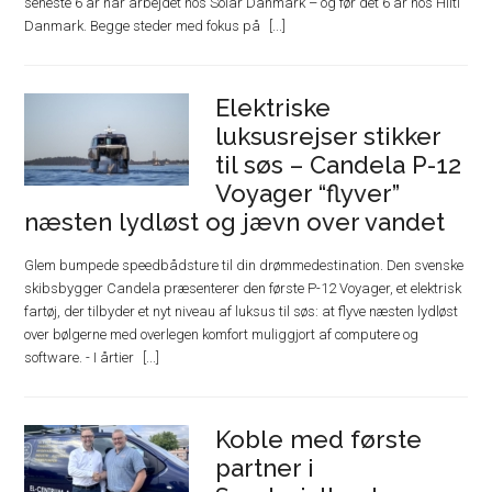
seneste 6 år har arbejdet hos Solar Danmark – og før det 6 år hos Hilti
Danmark. Begge steder med fokus på
Elektriske
luksusrejser stikker
til søs – Candela P-12
Voyager “flyver”
næsten lydløst og jævn over vandet
Glem bumpede speedbådsture til din drømmedestination. Den svenske
skibsbygger Candela præsenterer den første P-12 Voyager, et elektrisk
fartøj, der tilbyder et nyt niveau af luksus til søs: at flyve næsten lydløst
over bølgerne med overlegen komfort muliggjort af computere og
software. - I årtier
Koble med første
partner i