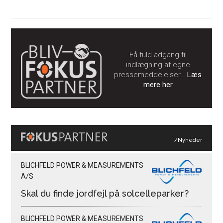
Få fuld adgang til
indlægning af egne
pressemeddelelser…
Læs
mere her
/Nyheder
BLICHFELD POWER & MEASUREMENTS
A/S
Skal du finde jordfejl på solcelleparker?
BLICHFELD POWER & MEASUREMENTS