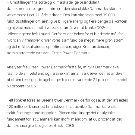
– Omstillingen fra sorte og klimaskadelige brændsler til
danskproduceret, grøn strøm er uden sidestykke Danmarks største
vækstmotor i det 21. århundrede. Den kan skabe op mod 39.000
fuldtidsstillinger om året, give billigere energi og flere penge på kontoen
og hjælpe med at indfri vores klimamål ved at banke CO2-
udledningerne helt i bund. Derfor er der behov for et bindende mål for,
hvordan vi fremover driver vores samfund på meget mere grøn strøm,
og det mål skal bindes op i klimaloven, siger Kristian Jensen,
administrerende direktør i Green Power Denmark.
Analyser fra Green Power Denmark fastslår, at hvis Danmark skal
fastholde sin velstand og nå sine klimamål, så kræver det, at andelen
af strøm i energiforbruget stiger fra de nuværende 21 procent til mindst
60 procent i 2035.
Helt konkret foreslår Green Power Denmark derfor også, at der afsættes
120 millioner kroner på finansloven til at udvikle Danmarks første
elektrificeringshandlingsplan. Planen skal lægge det analytiske
fundament for, at Danmark kan indfri målet om, at 60 procent af det
danske energiforbrug er elektrisk i 2035.