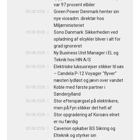
var 97 procent elbiler
05.08.2026
Green Power Denmark henter sin
nye viceadm. direktør hos
Miljøministeriet
05.08.2026
Sono Danmark: Sikkerheden ved
opladning af elcykler bliver i alt for
grad ignoreret
05.08.2026
Ny Business Unit Manager i EL og
Teknik hos HIN A/S
03.08.2026
Elektriske luksusrejser stikker til søs
– Candela P-12 Voyager “flyver”
næsten lydløst og jævn over vandet
03.08.2026
Koble med første partner i
Sønderjylland
03.08.2026
Stor efterspørgsel på elektrikere,
men på Fyn stikker det helt af
03.08.2026
Stor opgradering af Korsørs elnet
er nu færdig
03.08.2026
Caverion opkøber BS Sikring og
Elteknik og styrker sin