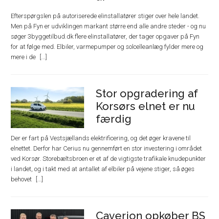
Efterspørgslen på autoriserede elinstallatører stiger over hele landet.
Men på Fyn er udviklingen markant større end alle andre steder - og nu
søger 3byggetilbud.dk flere elinstallatører, der tager opgaver på Fyn
for at følge med. Elbiler, varmepumper og solcelleanlæg fylder mere og
mere i de
Stor opgradering af
Korsørs elnet er nu
færdig
Der er fart på Vestsjællands elektrificering, og det øger kravene til
elnettet. Derfor har Cerius nu gennemført en stor investering i området
ved Korsør. Storebæltsbroen er et af de vigtigste trafikale knudepunkter
i landet, og i takt med at antallet af elbiler på vejene stiger, så øges
behovet
Caverion opkøber BS