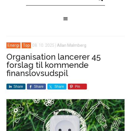
Energi
Top
08. 10. 2025
|
Allan Malmberg
Organisation lancerer 45
forslag til kommende
finanslovsudspil
Share
Share
Share
Pin