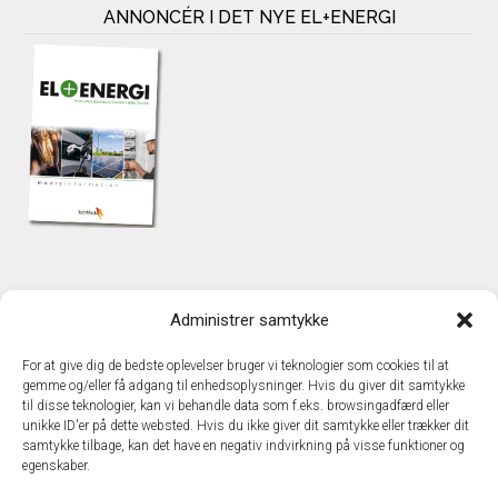
ANNONCÉR I DET NYE EL+ENERGI
KONTAKT
Administrer samtykke
TechMedia A/S
Naverland 35
For at give dig de bedste oplevelser bruger vi teknologier som cookies til at
DK – 2600 Glostrup
gemme og/eller få adgang til enhedsoplysninger. Hvis du giver dit samtykke
www.techmedia.dk
til disse teknologier, kan vi behandle data som f.eks. browsingadfærd eller
Telefon: +45 43 24 26 28
unikke ID'er på dette websted. Hvis du ikke giver dit samtykke eller trækker dit
samtykke tilbage, kan det have en negativ indvirkning på visse funktioner og
E-mail:
info@techmedia.dk
egenskaber.
Privatlivspolitik