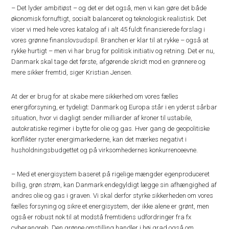
– Det lyder ambitiøst – og det er det også, men vi kan gøre det både
økonomisk fornuftigt, socialt balanceret og teknologisk realistisk. Det
viser vi med hele vores katalog af i alt 45 fuldt finansierede forslag i
vores grønne finanslovsudspil. Branchen er klar til at rykke – også at
rykke hurtigt – men vi har brug for politisk initiativ og retning. Det er nu,
Danmark skal tage det første, afgørende skridt mod en grønnere og
mere sikker fremtid, siger Kristian Jensen.
At der er brug for at skabe mere sikkerhed om vores fælles
energiforsyning, er tydeligt: Danmark og Europa står i en yderst sårbar
situation, hvor vi dagligt sender milliarder af kroner til ustabile,
autokratiske regimer i bytte for olie og gas. Hver gang de geopolitiske
konflikter ryster energimarkederne, kan det mærkes negativt i
husholdningsbudgettet og på virksomhedernes konkurrenceevne.
– Med et energisystem baseret på rigelige mængder egenproduceret
billig, grøn strøm, kan Danmark endegyldigt lægge sin afhængighed af
andres olie og gas i graven. Vi skal derfor styrke sikkerheden om vores
fælles forsyning og sikre et energisystem, der ikke alene er grønt, men
også er robust nok til at modstå fremtidens udfordringer fra fx
cyberangreb. Den grønne omstilling handler i høj grad også om