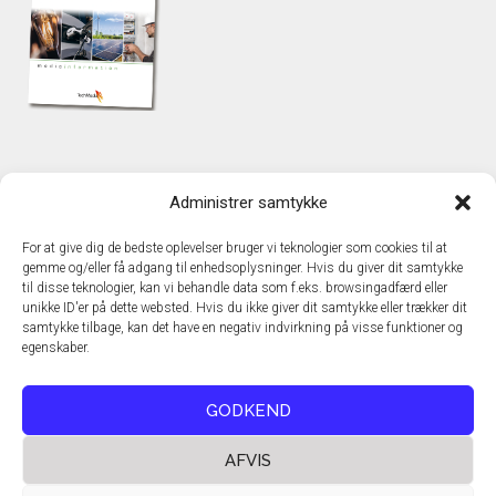
KONTAKT
Administrer samtykke
TechMedia A/S
Naverland 35
For at give dig de bedste oplevelser bruger vi teknologier som cookies til at
DK – 2600 Glostrup
gemme og/eller få adgang til enhedsoplysninger. Hvis du giver dit samtykke
www.techmedia.dk
til disse teknologier, kan vi behandle data som f.eks. browsingadfærd eller
Telefon: +45 43 24 26 28
unikke ID'er på dette websted. Hvis du ikke giver dit samtykke eller trækker dit
samtykke tilbage, kan det have en negativ indvirkning på visse funktioner og
E-mail:
info@techmedia.dk
egenskaber.
Privatlivspolitik
Cookiepolitik
GODKEND
AFVIS