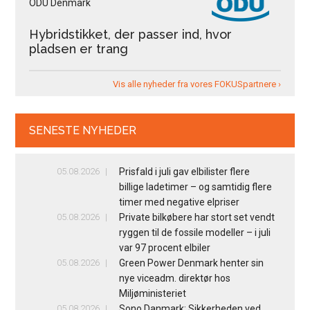
ODU Denmark
Hybridstikket, der passer ind, hvor
pladsen er trang
Vis alle nyheder fra vores FOKUSpartnere ›
SENESTE NYHEDER
05.08.2026
Prisfald i juli gav elbilister flere
billige ladetimer – og samtidig flere
timer med negative elpriser
05.08.2026
Private bilkøbere har stort set vendt
ryggen til de fossile modeller – i juli
var 97 procent elbiler
05.08.2026
Green Power Denmark henter sin
nye viceadm. direktør hos
Miljøministeriet
05.08.2026
Sono Danmark: Sikkerheden ved