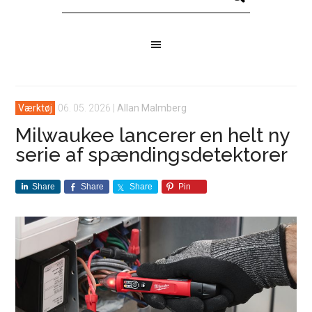
Værktøj
06. 05. 2026
|
Allan Malmberg
Milwaukee lancerer en helt ny
serie af spændingsdetektorer
Share
Share
Share
Pin