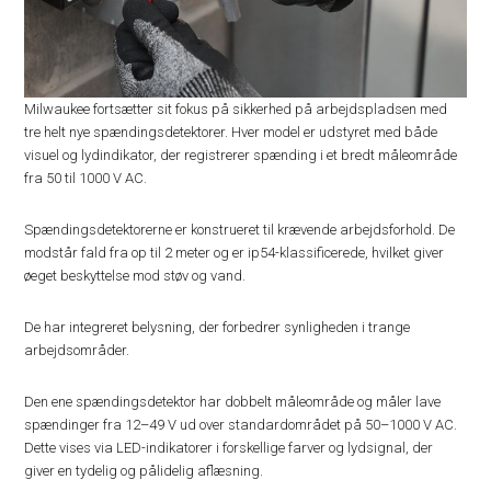
Milwaukee fortsætter sit fokus på sikkerhed på arbejdspladsen med
tre helt nye spændingsdetektorer. Hver model er udstyret med både
visuel og lydindikator, der registrerer spænding i et bredt måleområde
fra 50 til 1000 V AC.
Spændingsdetektorerne er konstrueret til krævende arbejdsforhold. De
modstår fald fra op til 2 meter og er ip54-klassificerede, hvilket giver
øeget beskyttelse mod støv og vand.
De har integreret belysning, der forbedrer synligheden i trange
arbejdsområder.
Den ene spændingsdetektor har dobbelt måleområde og måler lave
spændinger fra 12–49 V ud over standardområdet på 50–1000 V AC.
Dette vises via LED-indikatorer i forskellige farver og lydsignal, der
giver en tydelig og pålidelig aflæsning.