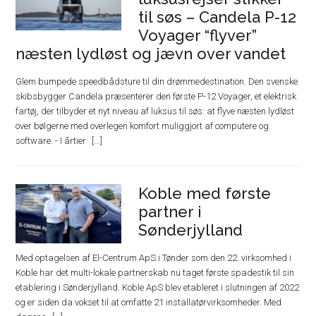
til søs – Candela P-12
Voyager “flyver”
næsten lydløst og jævn over vandet
Glem bumpede speedbådsture til din drømmedestination. Den svenske
skibsbygger Candela præsenterer den første P-12 Voyager, et elektrisk
fartøj, der tilbyder et nyt niveau af luksus til søs: at flyve næsten lydløst
over bølgerne med overlegen komfort muliggjort af computere og
software. - I årtier
Koble med første
partner i
Sønderjylland
Med optagelsen af El-Centrum ApS i Tønder som den 22. virksomhed i
Koble har det multi-lokale partnerskab nu taget første spadestik til sin
etablering i Sønderjylland. Koble ApS blev etableret i slutningen af 2022
og er siden da vokset til at omfatte 21 installatørvirksomheder. Med