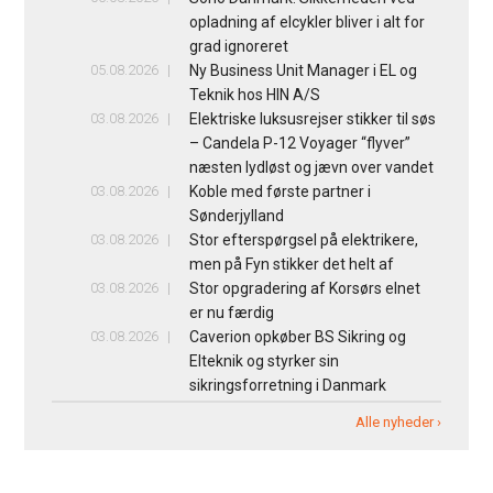
opladning af elcykler bliver i alt for
grad ignoreret
05.08.2026
Ny Business Unit Manager i EL og
Teknik hos HIN A/S
03.08.2026
Elektriske luksusrejser stikker til søs
– Candela P-12 Voyager “flyver”
næsten lydløst og jævn over vandet
03.08.2026
Koble med første partner i
Sønderjylland
03.08.2026
Stor efterspørgsel på elektrikere,
men på Fyn stikker det helt af
03.08.2026
Stor opgradering af Korsørs elnet
er nu færdig
03.08.2026
Caverion opkøber BS Sikring og
Elteknik og styrker sin
sikringsforretning i Danmark
Alle nyheder ›