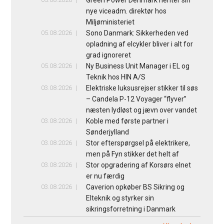
Green Power Denmark henter sin
nye viceadm. direktør hos
Miljøministeriet
05.08.2026
Sono Danmark: Sikkerheden ved
opladning af elcykler bliver i alt for
grad ignoreret
05.08.2026
Ny Business Unit Manager i EL og
Teknik hos HIN A/S
03.08.2026
Elektriske luksusrejser stikker til søs
– Candela P-12 Voyager “flyver”
næsten lydløst og jævn over vandet
03.08.2026
Koble med første partner i
Sønderjylland
03.08.2026
Stor efterspørgsel på elektrikere,
men på Fyn stikker det helt af
03.08.2026
Stor opgradering af Korsørs elnet
er nu færdig
03.08.2026
Caverion opkøber BS Sikring og
Elteknik og styrker sin
sikringsforretning i Danmark