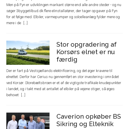
Men på Fyn er udviklingen markant større end alle andre steder - og nu
søger 3byggetilbud.dk flere elinstallatører, der tager opgaver på Fyn
for at følge med. Elbiler, varmepumper og solcelleanlæg fylder mere og
mere i de
Stor opgradering af
Korsørs elnet er nu
færdig
Der er fart på Vestsjællands elektrificering, og det øger kravene til
elnettet. Derfor har Cerius nu gennemført en stor investering i området
ved Korsør. Storebæltsbroen er et af de vigtigste trafikale knudepunkter
i landet, og i takt med at antallet af elbiler på vejene stiger, så øges
behovet
Caverion opkøber BS
Sikring og Elteknik