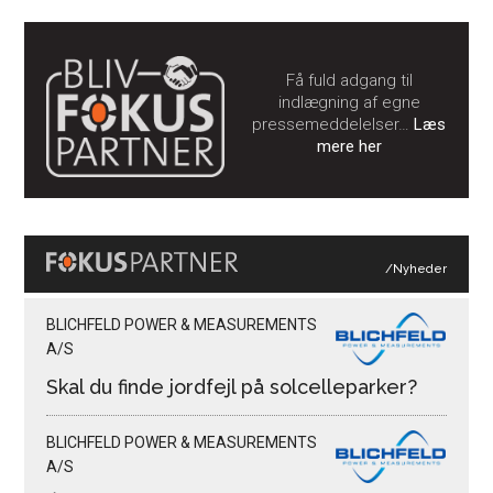
Få fuld adgang til
indlægning af egne
pressemeddelelser…
Læs
mere her
/Nyheder
BLICHFELD POWER & MEASUREMENTS
A/S
Skal du finde jordfejl på solcelleparker?
BLICHFELD POWER & MEASUREMENTS
A/S