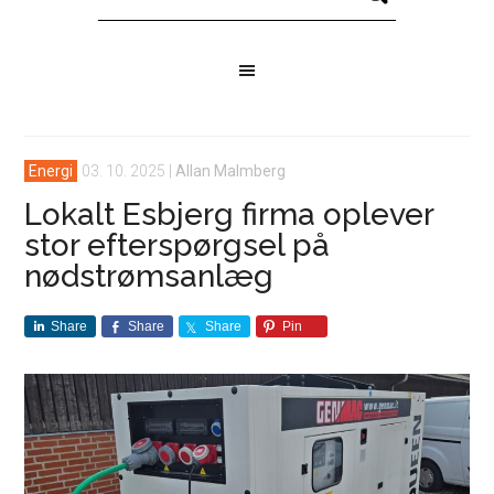
Energi
03. 10. 2025
|
Allan Malmberg
Lokalt Esbjerg firma oplever
stor efterspørgsel på
nødstrømsanlæg
Share
Share
Share
Pin