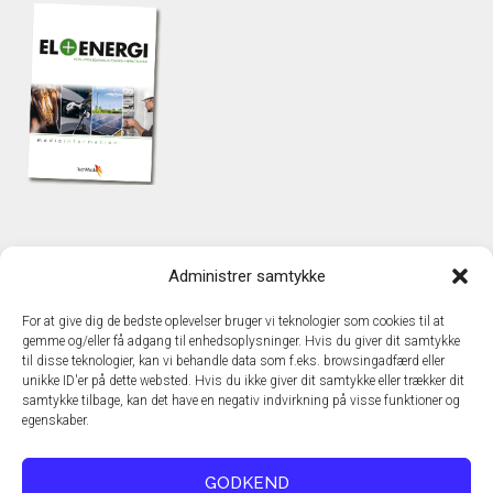
KONTAKT
Administrer samtykke
TechMedia A/S
Naverland 35
For at give dig de bedste oplevelser bruger vi teknologier som cookies til at
DK – 2600 Glostrup
gemme og/eller få adgang til enhedsoplysninger. Hvis du giver dit samtykke
www.techmedia.dk
til disse teknologier, kan vi behandle data som f.eks. browsingadfærd eller
Telefon: +45 43 24 26 28
unikke ID'er på dette websted. Hvis du ikke giver dit samtykke eller trækker dit
samtykke tilbage, kan det have en negativ indvirkning på visse funktioner og
E-mail:
info@techmedia.dk
egenskaber.
Privatlivspolitik
Cookiepolitik
GODKEND