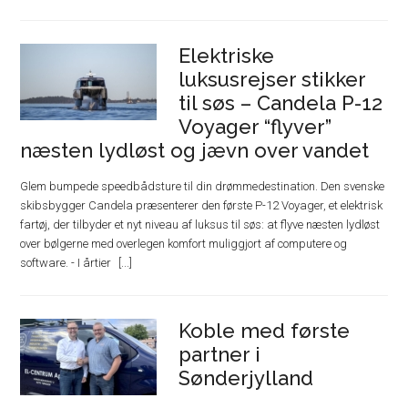
Elektriske
luksusrejser stikker
til søs – Candela P-12
Voyager “flyver”
næsten lydløst og jævn over vandet
Glem bumpede speedbådsture til din drømmedestination. Den svenske
skibsbygger Candela præsenterer den første P-12 Voyager, et elektrisk
fartøj, der tilbyder et nyt niveau af luksus til søs: at flyve næsten lydløst
over bølgerne med overlegen komfort muliggjort af computere og
software. - I årtier
Koble med første
partner i
Sønderjylland