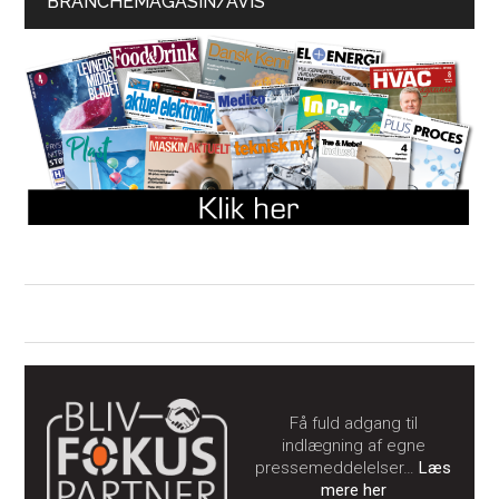
BRANCHEMAGASIN/AVIS
Få fuld adgang til
indlægning af egne
pressemeddelelser…
Læs
mere her