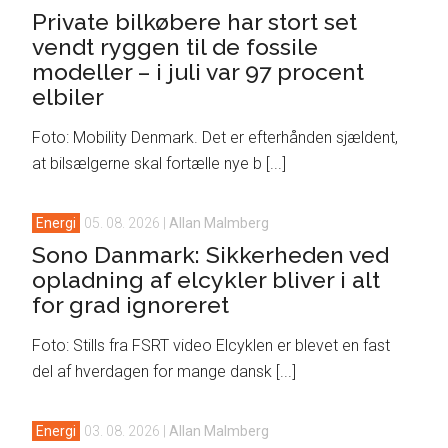
Private bilkøbere har stort set
vendt ryggen til de fossile
modeller – i juli var 97 procent
elbiler
Foto: Mobility Denmark. Det er efterhånden sjældent,
at bilsælgerne skal fortælle nye b [...]
Energi
05. 08. 2026
|
Allan Malmberg
Sono Danmark: Sikkerheden ved
opladning af elcykler bliver i alt
for grad ignoreret
Foto: Stills fra FSRT video Elcyklen er blevet en fast
del af hverdagen for mange dansk [...]
Energi
03. 08. 2026
|
Allan Malmberg