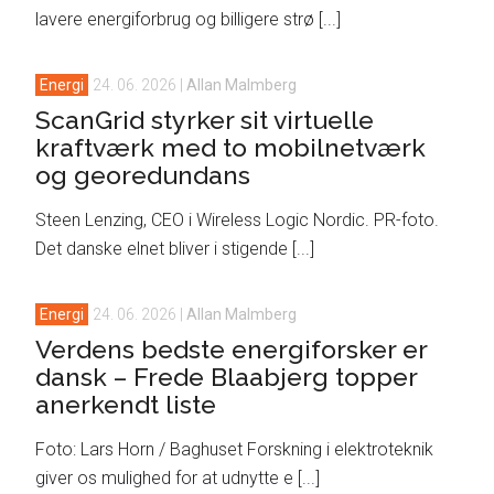
lavere energiforbrug og billigere strø [...]
Energi
24. 06. 2026
|
Allan Malmberg
ScanGrid styrker sit virtuelle
kraftværk med to mobilnetværk
og georedundans
Steen Lenzing, CEO i Wireless Logic Nordic. PR-foto.
Det danske elnet bliver i stigende [...]
Energi
24. 06. 2026
|
Allan Malmberg
Verdens bedste energiforsker er
dansk – Frede Blaabjerg topper
anerkendt liste
Foto: Lars Horn / Baghuset Forskning i elektroteknik
giver os mulighed for at udnytte e [...]