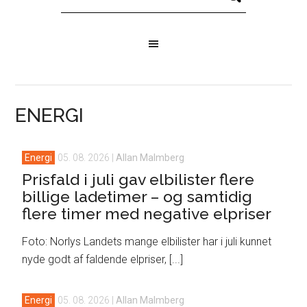
ENERGI
Energi
05. 08. 2026
|
Allan Malmberg
Prisfald i juli gav elbilister flere
billige ladetimer – og samtidig
flere timer med negative elpriser
Foto: Norlys Landets mange elbilister har i juli kunnet
nyde godt af faldende elpriser, [...]
Energi
05. 08. 2026
|
Allan Malmberg