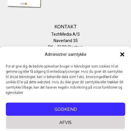
KONTAKT
TechMedia A/S
Naverland 35
DK – 2600 Glostrup
www.techmedia.dk
Administrer samtykke
Telefon: +45 43 24 26 28
E-mail:
info@techmedia.dk
For at give dig de bedste oplevelser bruger vi teknologier som cookies til at
gemme og/eller få adgang til enhedsoplysninger. Hvis du giver dit samtykke
Privatlivspolitik
til disse teknologier, kan vi behandle data som f.eks. browsingadfærd eller
Cookiepolitik
unikke ID'er på dette websted. Hvis du ikke giver dit samtykke eller trækker dit
samtykke tilbage, kan det have en negativ indvirkning på visse funktioner og
egenskaber.
GODKEND
AFVIS