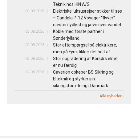
Teknik hos HIN A/S
03.08.2026
Elektriske luksusrejser stikker til søs
– Candela P-12 Voyager “flyver”
næsten lydløst og jævn over vandet
03.08.2026
Koble med første partner i
Sønderjylland
03.08.2026
Stor efterspørgsel på elektrikere,
men på Fyn stikker det helt af
03.08.2026
Stor opgradering af Korsørs elnet
er nu færdig
03.08.2026
Caverion opkøber BS Sikring og
Elteknik og styrker sin
sikringsforretning i Danmark
Alle nyheder ›