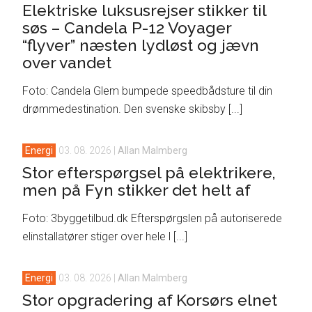
Elektriske luksusrejser stikker til
søs – Candela P-12 Voyager
“flyver” næsten lydløst og jævn
over vandet
Foto: Candela Glem bumpede speedbådsture til din
drømmedestination. Den svenske skibsby [...]
Energi
03. 08. 2026
|
Allan Malmberg
Stor efterspørgsel på elektrikere,
men på Fyn stikker det helt af
Foto: 3byggetilbud.dk Efterspørgslen på autoriserede
elinstallatører stiger over hele l [...]
Energi
03. 08. 2026
|
Allan Malmberg
Stor opgradering af Korsørs elnet