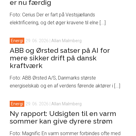
er nu færdig
Foto: Cerius Der er fart på Vestsjællands
elektrificering, og det øger kravene til elne [...]
Energi
29. 06. 2026
|
Allan Malmberg
ABB og Ørsted satser på AI for
mere sikker drift på dansk
kraftværk
Foto: ABB Ørsted A/S, Danmarks største
energiselskab og en af verdens førende aktører i [...]
Energi
29. 06. 2026
|
Allan Malmberg
Ny rapport: Udsigten til en varm
sommer kan give dyrere strøm
Foto: Magnific En varm sommer forbindes ofte med