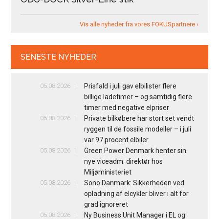
Vis alle nyheder fra vores FOKUSpartnere ›
SENESTE NYHEDER
05.08.2026
Prisfald i juli gav elbilister flere
billige ladetimer – og samtidig flere
timer med negative elpriser
05.08.2026
Private bilkøbere har stort set vendt
ryggen til de fossile modeller – i juli
var 97 procent elbiler
05.08.2026
Green Power Denmark henter sin
nye viceadm. direktør hos
Miljøministeriet
05.08.2026
Sono Danmark: Sikkerheden ved
opladning af elcykler bliver i alt for
grad ignoreret
05.08.2026
Ny Business Unit Manager i EL og