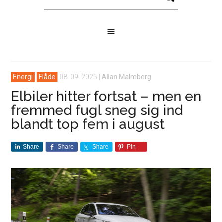
Energi
Flåde
08. 09. 2025
|
Allan Malmberg
Elbiler hitter fortsat – men en
fremmed fugl sneg sig ind
blandt top fem i august
Share
Share
Share
Pin