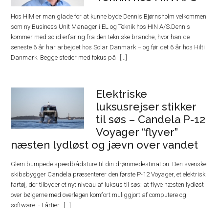
Hos HIM er man glade for at kunne byde Dennis Bjørnsholm velkommen
som ny Business Unit Manager i EL og Teknik hos HIN A/S.Dennis
kommer med solid erfaring fra den tekniske branche, hvor han de
seneste 6 år har arbejdet hos Solar Danmark – og før det 6 år hos Hilti
Danmark. Begge steder med fokus på
Elektriske
luksusrejser stikker
til søs – Candela P-12
Voyager “flyver”
næsten lydløst og jævn over vandet
Glem bumpede speedbådsture til din drømmedestination. Den svenske
skibsbygger Candela præsenterer den første P-12 Voyager, et elektrisk
fartøj, der tilbyder et nyt niveau af luksus til søs: at flyve næsten lydløst
over bølgerne med overlegen komfort muliggjort af computere og
software. - I årtier