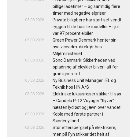
billige ladetimer – og samtidig flere
timer med negative elpriser
05.08.2026
Private bilkøbere har stort set vendt
ryggen til de fossile modeller – i juli
var 97 procent elbiler
05.08.2026
Green Power Denmark henter sin
nye viceadm. direktør hos
Miljøministeriet
05.08.2026
Sono Danmark: Sikkerheden ved
opladning af elcykler bliver i alt for
grad ignoreret
05.08.2026
Ny Business Unit Manager i EL og
Teknik hos HIN A/S
03.08.2026
Elektriske luksusrejser stikker til søs
– Candela P-12 Voyager “flyver”
næsten lydløst og jævn over vandet
03.08.2026
Koble med første partner i
Sønderjylland
03.08.2026
Stor efterspørgsel på elektrikere,
men på Fyn stikker det helt af