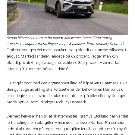
Skoda-bilerne er blevet et hit blandt danskerne. Deres Elroq indtog
1.pladsen i august, mens Enyaq var på 3.pladsen. Foto: Mobility Denmark
Elbilerne var igen det mest populære valg blandt de danske bilkøbere i
august. Markedsandelen landede på 69 procent. Kigger man kun
blandt private-brugere udgjorde elbilerne 85,5 procent – en markant
stigning fra samme måned sidste år.
– Det går godt med den grønne omstilling af bilparken i Danmark. Hvis
den gunstige udvikling skal fortsætte, er der behov for en klar politisk
tilkendegivelse af, hvad der sker med afgifter på biler efter nytår siger
Mads Rørvig, adm. direktør i Mobility Denmark.
Dermed henviser han til, at skatteminister Rasmus Stoklund har varslet
forhandlinger om bilafgifter – men uden at levere klarhed. På den ene
side skal rabatten på registreringsafgiften for elbiler udfases fra nytår