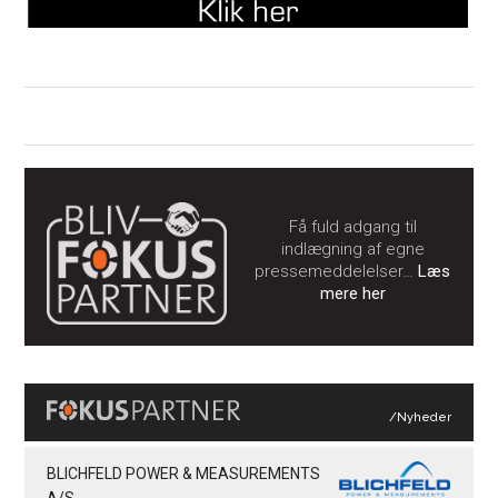
Få fuld adgang til
indlægning af egne
pressemeddelelser…
Læs
mere her
/Nyheder
BLICHFELD POWER & MEASUREMENTS