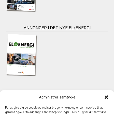
ANNONCÉR I DET NYE EL+ENERGI
KONTAKT
Administrer samtykke
TechMedia A/S
Naverland 35
For at give dig de bedste oplevelser bruger vi teknologier som cookies til at
DK – 2600 Glostrup
gemme og/eller få adgang til enhedsoplysninger. Hvis du giver dit samtykke