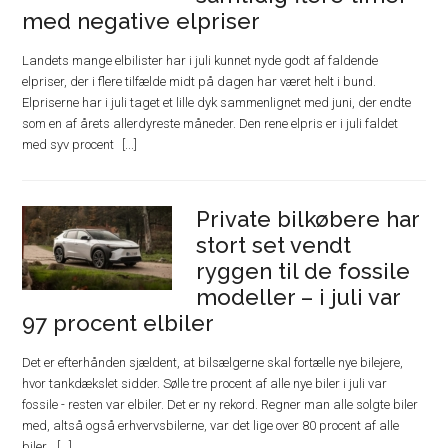
med negative elpriser
Landets mange elbilister har i juli kunnet nyde godt af faldende
elpriser, der i flere tilfælde midt på dagen har været helt i bund.
Elpriserne har i juli taget et lille dyk sammenlignet med juni, der endte
som en af årets allerdyreste måneder. Den rene elpris er i juli faldet
med syv procent
Private bilkøbere har
stort set vendt
ryggen til de fossile
modeller – i juli var
97 procent elbiler
Det er efterhånden sjældent, at bilsælgerne skal fortælle nye bilejere,
hvor tankdækslet sidder. Sølle tre procent af alle nye biler i juli var
fossile - resten var elbiler. Det er ny rekord. Regner man alle solgte biler
med, altså også erhvervsbilerne, var det lige over 80 procent af alle
biler,