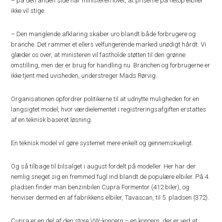
– på den anden side har ministeren lovet, at priserne på netop elbiler
ikke vil stige.
– Den manglende afklaring skaber uro blandt både forbrugere og
branche. Det rammer et ellers velfungerende marked unødigt hårdt. Vi
glæder os over, at ministeren vil fastholde støtten til den grønne
omstilling, men der er brug for handling nu. Branchen og forbrugerne er
ikke tjent med uvisheden, understreger Mads Rørvig.
Organisationen opfordrer politikerne til at udnytte muligheden for en
langsigtet model, hvor værdielementet i registreringsafgiften erstattes
af en teknisk baseret løsning.
En teknisk model vil gøre systemet mere enkelt og gennemskueligt.
Og så tilbage til bilsalget i august fordelt på modeller. Her har der
nemlig sneget sig en fremmed fugl ind blandt de populære elbiler. På 4.
pladsen finder man benzinbilen Cupra Formentor (412 biler), og
henviser dermed en af fabrikkens elbiler, Tavascan, til 5. pladsen (372).
Cupra er en del af den store VW-koncern – en koncern, der er ved at