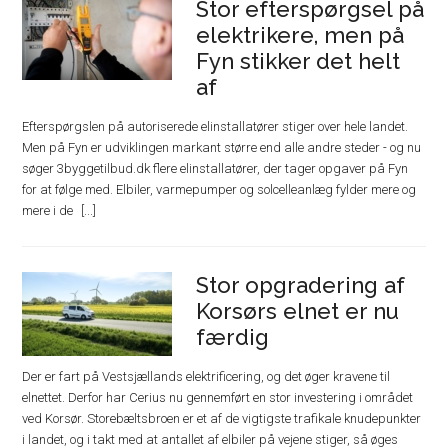
Stor efterspørgsel på
elektrikere, men på
Fyn stikker det helt
af
Efterspørgslen på autoriserede elinstallatører stiger over hele landet.
Men på Fyn er udviklingen markant større end alle andre steder - og nu
søger 3byggetilbud.dk flere elinstallatører, der tager opgaver på Fyn
for at følge med. Elbiler, varmepumper og solcelleanlæg fylder mere og
mere i de
Stor opgradering af
Korsørs elnet er nu
færdig
Der er fart på Vestsjællands elektrificering, og det øger kravene til
elnettet. Derfor har Cerius nu gennemført en stor investering i området
ved Korsør. Storebæltsbroen er et af de vigtigste trafikale knudepunkter
i landet, og i takt med at antallet af elbiler på vejene stiger, så øges