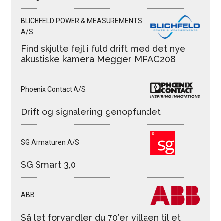
BLICHFELD POWER & MEASUREMENTS
A/S
Find skjulte fejl i fuld drift med det nye
akustiske kamera Megger MPAC208
Phoenix Contact A/S
Drift og signalering genopfundet
SG Armaturen A/S
SG Smart 3,0
ABB
Så let forvandler du 70’er villaen til et