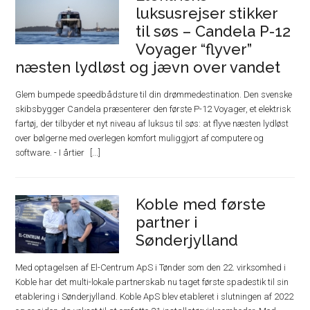
luksusrejser stikker
til søs – Candela P-12
Voyager “flyver”
næsten lydløst og jævn over vandet
Glem bumpede speedbådsture til din drømmedestination. Den svenske
skibsbygger Candela præsenterer den første P-12 Voyager, et elektrisk
fartøj, der tilbyder et nyt niveau af luksus til søs: at flyve næsten lydløst
over bølgerne med overlegen komfort muliggjort af computere og
software. - I årtier
Koble med første
partner i
Sønderjylland
Med optagelsen af El-Centrum ApS i Tønder som den 22. virksomhed i
Koble har det multi-lokale partnerskab nu taget første spadestik til sin
etablering i Sønderjylland. Koble ApS blev etableret i slutningen af 2022