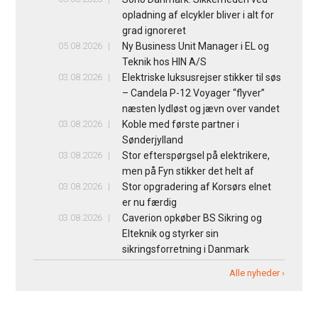
opladning af elcykler bliver i alt for
grad ignoreret
05.08.2026
Ny Business Unit Manager i EL og
Teknik hos HIN A/S
03.08.2026
Elektriske luksusrejser stikker til søs
– Candela P-12 Voyager “flyver”
næsten lydløst og jævn over vandet
03.08.2026
Koble med første partner i
Sønderjylland
03.08.2026
Stor efterspørgsel på elektrikere,
men på Fyn stikker det helt af
03.08.2026
Stor opgradering af Korsørs elnet
er nu færdig
03.08.2026
Caverion opkøber BS Sikring og
Elteknik og styrker sin
sikringsforretning i Danmark
Alle nyheder ›