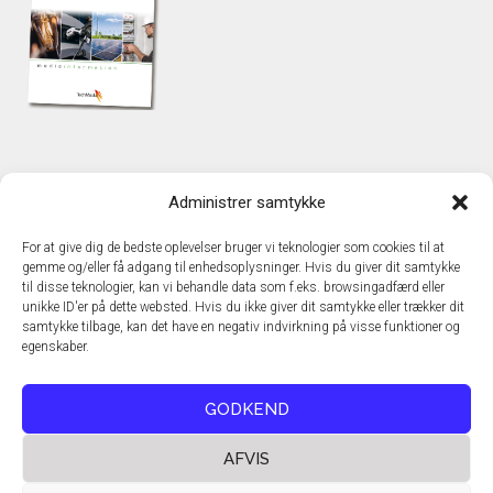
KONTAKT
Administrer samtykke
TechMedia A/S
Naverland 35
For at give dig de bedste oplevelser bruger vi teknologier som cookies til at
DK – 2600 Glostrup
gemme og/eller få adgang til enhedsoplysninger. Hvis du giver dit samtykke
www.techmedia.dk
til disse teknologier, kan vi behandle data som f.eks. browsingadfærd eller
Telefon: +45 43 24 26 28
unikke ID'er på dette websted. Hvis du ikke giver dit samtykke eller trækker dit
samtykke tilbage, kan det have en negativ indvirkning på visse funktioner og
E-mail:
info@techmedia.dk
egenskaber.
Privatlivspolitik
Cookiepolitik
GODKEND
AFVIS