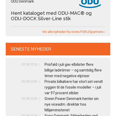
ODU Denmark
Hent kataloget med ODU-MAC® og
ODU-DOCK Silver-Line stik
Vis alle nyheder fra vores FOKUSpartnere ›
SENESTE NYHEDER
05.08.2026
Prisfald i juli gav elbilister flere
billige ladetimer – og samtidig flere
timer med negative elpriser
05.08.2026
Private bilkøbere har stort set vendt
ryggen til de fossile modeller – i juli
var 97 procent elbiler
05.08.2026
Green Power Denmark henter sin
nye viceadm. direktør hos
Miljøministeriet
05.08.2026
Sono Danmark: Sikkerheden ved