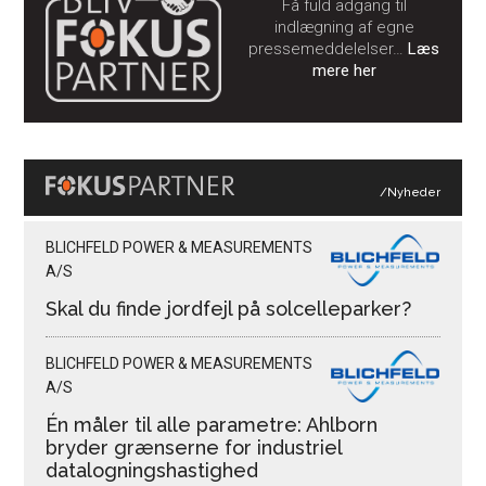
Få fuld adgang til
indlægning af egne
pressemeddelelser…
Læs
mere her
/Nyheder
BLICHFELD POWER & MEASUREMENTS
A/S
Skal du finde jordfejl på solcelleparker?
BLICHFELD POWER & MEASUREMENTS
A/S
Én måler til alle parametre: Ahlborn
bryder grænserne for industriel
datalogningshastighed