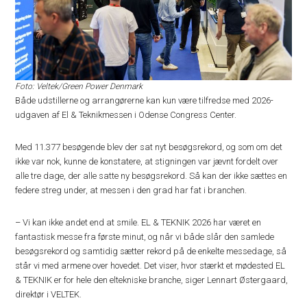
Foto: Veltek/Green Power Denmark
Både udstillerne og arrangørerne kan kun være tilfredse med 2026-
udgaven af El & Teknikmessen i Odense Congress Center.
Med 11.377 besøgende blev der sat nyt besøgsrekord, og som om det
ikke var nok, kunne de konstatere, at stigningen var jævnt fordelt over
alle tre dage, der alle satte ny besøgsrekord. Så kan der ikke sættes en
federe streg under, at messen i den grad har fat i branchen.
– Vi kan ikke andet end at smile. EL & TEKNIK 2026 har været en
fantastisk messe fra første minut, og når vi både slår den samlede
besøgsrekord og samtidig sætter rekord på de enkelte messedage, så
står vi med armene over hovedet. Det viser, hvor stærkt et mødested EL
& TEKNIK er for hele den eltekniske branche, siger Lennart Østergaard,
direktør i VELTEK.