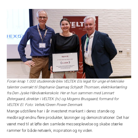
Foran knap 1.000 studerende blev VELTEK Els legat for unge el-tekniske
talenter overrakt til Stephanie Qaamaq Schjødt Thomsen, elektrikerlærling
fra Den Jyske Håndværkerskole. Her er hun sammen med Lennart
Østergaard, direktør i VELTEK (tv) og Mogens Brusgaard, formand for
VELTEK El. Foto: Veltek/Green Power Denmark
Mange udstillere har i år investeret markant i deres stande og
medbragt endnu flere produkter, løsninger og demonstrationer. Det har
været med til at løfte den samlede messeoplevelse og skabe stærke
rammer for både netværk, inspiration og ny viden.