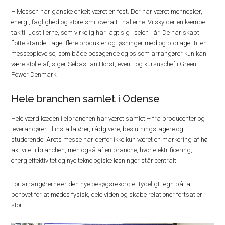
– Messen har ganske enkelt været en fest. Der har været mennesker,
energi, faglighed og store smil overalt i hallerne. Vi skylder en kæmpe
tak til udstillerne, som virkelig har lagt sig i selen i år. De har skabt
flotte stande, taget flere produkter og løsninger med og bidraget til en
messeoplevelse, som både besøgende og os som arrangører kun kan
være stolte af, siger Sebastian Horst, event- og kursuschef i Green
Power Denmark.
Hele branchen samlet i Odense
Hele værdikæden i elbranchen har været samlet – fra producenter og
leverandører til installatører, rådgivere, beslutningstagere og
studerende. Årets messe har derfor ikke kun været en markering af høj
aktivitet i branchen, men også af en branche, hvor elektrificering,
energieffektivitet og nye teknologiske løsninger står centralt.
For arrangørerne er den nye besøgsrekord et tydeligt tegn på, at
behovet for at mødes fysisk, dele viden og skabe relationer fortsat er
stort.