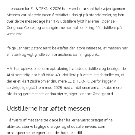
Interessen for EL & TEKNIK 2026 har været markant hele vejen igennem.
Messen var allerede inden årsskiftet udsolgt på standarealer, og hen
over de tre messedage har 173 udstillere fyldt hallerne i Odense
Congress Center, og arrangørerne har haft omkring 40 udstillere på
venteliste.
Ifølge Lennart Østergaard bekræfter den store interesse, at messen har
en stærk og vigtig rolle som branchens samlingspunkt.
– Vi har oplevet en enorm opbakning fra både udstillere og besøgende.
At vi samtidig har haft cirka 40 udstillere på venteliste, fortæller os, at
der er et klart ønske om endnu mere EL & TEKNIK. Derfor kigger vi
selvfølgelig også frem mod 2028 med ambitionen om at skabe mere
plads og gøre messen endnu større, siger Lennart Østergaard.
Udstillerne har løftet messen
På tværs af messens tre dage har hallerne været præget af høj
aktivitet, stærke faglige dialoger og et udstillerniveau, som
arrangørerne betegner som det højeste hidtil.