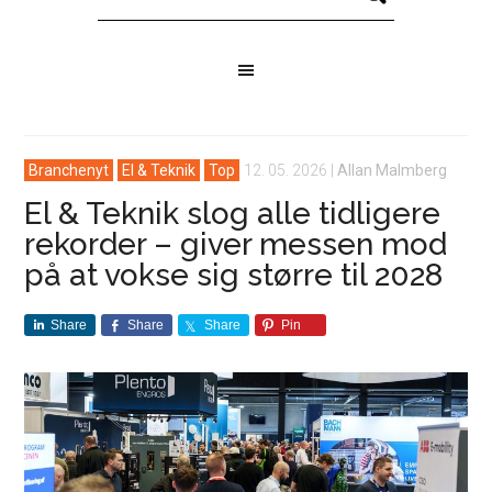
Branchenyt
El & Teknik
Top
12. 05. 2026
|
Allan Malmberg
El & Teknik slog alle tidligere
rekorder – giver messen mod
på at vokse sig større til 2028
Share
Share
Share
Pin