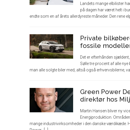
Landets mange elbilister har i
på dagen har været helt i bun
endte som en af årets allerdyreste måneder. Den rene elpr
Private bilkøber
fossile modeller 
Det er efterhånden sjældent, 
Sølle tre procent af alle nye b
man alle solgte biler med, altså også erhvervsbilerne, var 
Green Power De
direktør hos Mil
Martin Hansen bliver ny vi
Energiproduktion. Områder
mange industrivirksomheder i den danske værdikæde. Ha