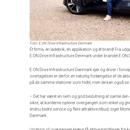
Foto: E.ON Drive Infrastructure Denmark
Ét firma, én ladebrik, én applikation og ét brand! Fra udg
E.ON Drive Infrastructure Denmark under brandet E.ON D
E.ON Drive Infrastructure Danmark ejer og driver i forve
overtagelsen er derfor en naturlig forlængelse af de akti
på de samme stationer som hidtil, men de kan også se fre
– Det har været en nem og god beslutning at samle den of
sikre, at kunderne oplever overgangen som enkel og gnidni
endnu bedre service og flere attraktive tilbud, siger Mor
Danmark.
I praksis vil overgangen kræve få aktive handlinger fra 