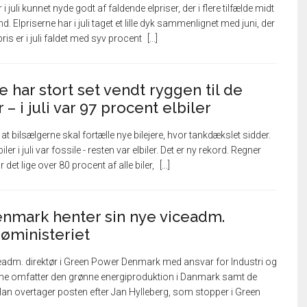
 juli kunnet nyde godt af faldende elpriser, der i flere tilfælde midt
d. Elpriserne har i juli taget et lille dyk sammenlignet med juni, der
is er i juli faldet med syv procent
e har stort set vendt ryggen til de
– i juli var 97 procent elbiler
at bilsælgerne skal fortælle nye bilejere, hvor tankdækslet sidder.
iler i juli var fossile - resten var elbiler. Det er ny rekord. Regner
det lige over 80 procent af alle biler,
nmark henter sin nye viceadm.
jøministeriet
ceadm. direktør i Green Power Denmark med ansvar for Industri og
ne omfatter den grønne energiproduktion i Danmark samt de
n overtager posten efter Jan Hylleberg, som stopper i Green