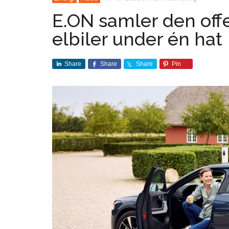
E.ON samler den offe
elbiler under én hat
Share
Share
Share
Pin