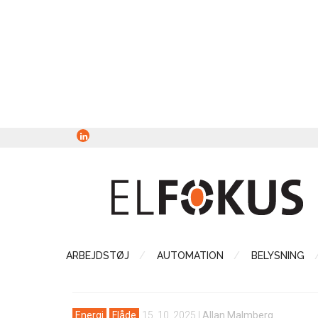
ARBEJDSTØJ
AUTOMATION
BELYSNING
Energi
Flåde
15. 10. 2025
|
Allan Malmberg