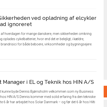
ikkerheden ved opladning af elcykler
grad ignoreret
 del af hverdagen for mange danskere, men sikkerheden omkring
g oplades cykelbatterier, hvor end det er belejligt; i kældre,
e brandrisici for både beboere, virksomheder og bygningsejere.
t Manager i EL og Teknik hos HIN A/S
at kunne byde Dennis Bjørnsholm velkommen som ny Business
k hos HIN A/S.Dennis kommer med solid erfaring fra den tekniske
e 6 år har arbejdet hos Solar Danmark – og før det 6 år hos Hilti