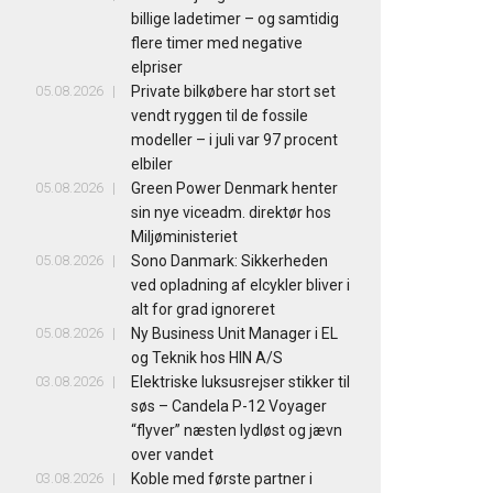
billige ladetimer – og samtidig
flere timer med negative
elpriser
05.08.2026
Private bilkøbere har stort set
vendt ryggen til de fossile
modeller – i juli var 97 procent
elbiler
05.08.2026
Green Power Denmark henter
sin nye viceadm. direktør hos
Miljøministeriet
05.08.2026
Sono Danmark: Sikkerheden
ved opladning af elcykler bliver i
alt for grad ignoreret
05.08.2026
Ny Business Unit Manager i EL
og Teknik hos HIN A/S
03.08.2026
Elektriske luksusrejser stikker til
søs – Candela P-12 Voyager
“flyver” næsten lydløst og jævn
over vandet
03.08.2026
Koble med første partner i