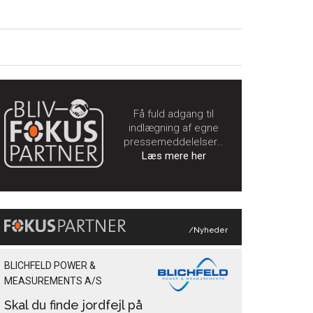
Få fuld adgang til
indlægning af egne
pressemeddelelser…
Læs mere her
/Nyheder
BLICHFELD POWER &
MEASUREMENTS A/S
Skal du finde jordfejl på