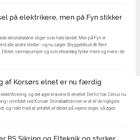
el på elektrikere, men på Fyn stikker
de elinstallatører stiger over hele landet. Men på Fyn er
nd alle andre steder - og nu søger 3byggetilbud.dk flere
ed. Elbiler, varmepumper og solcelleanlæg fylder mere og mere i de
g af Korsørs elnet er nu færdig
elektrificering, og det øger kravene til elnettet. Derfor har Cerius nu
ing i området ved Korsør. Storebæltsbroen er et af de vigtigste
t, og i takt med at antallet af elbiler på vejene stiger, så øges
r BS Sikring og Elteknik og styrker