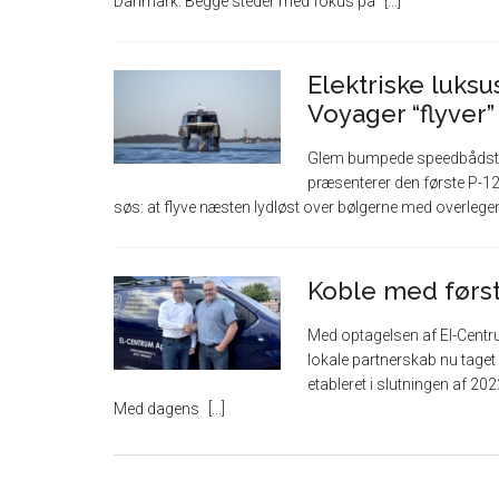
Danmark. Begge steder med fokus på
Elektriske luksus
Voyager “flyver
Glem bumpede speedbådstur
præsenterer den første P-12 V
søs: at flyve næsten lydløst over bølgerne med overlege
Koble med først
Med optagelsen af El-Centr
lokale partnerskab nu taget 
etableret i slutningen af 20
Med dagens