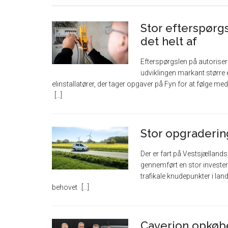
Stor efterspørgs
det helt af
Efterspørgslen på autorisere
udviklingen markant større e
elinstallatører, der tager opgaver på Fyn for at følge m
Stor opgraderin
Der er fart på Vestsjællands 
gennemført en stor invester
trafikale knudepunkter i lande
behovet
Caverion opkøbe