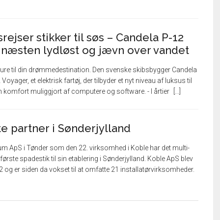
rejser stikker til søs – Candela P-12
” næsten lydløst og jævn over vandet
e til din drømmedestination. Den svenske skibsbygger Candela
oyager, et elektrisk fartøj, der tilbyder et nyt niveau af luksus til
n komfort muliggjort af computere og software. - I årtier
e partner i Sønderjylland
um ApS i Tønder som den 22. virksomhed i Koble har det multi-
første spadestik til sin etablering i Sønderjylland. Koble ApS blev
22 og er siden da vokset til at omfatte 21 installatørvirksomheder.