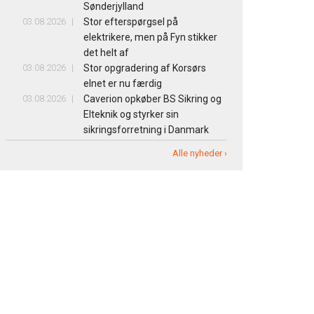
Sønderjylland
03.08.2026
Stor efterspørgsel på
elektrikere, men på Fyn stikker
det helt af
03.08.2026
Stor opgradering af Korsørs
elnet er nu færdig
03.08.2026
Caverion opkøber BS Sikring og
Elteknik og styrker sin
sikringsforretning i Danmark
Alle nyheder ›