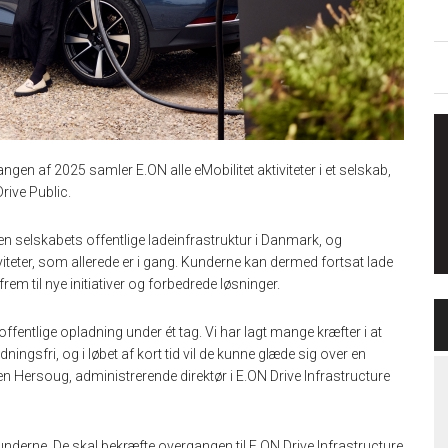
angen af 2025 samler E.ON alle eMobilitet aktiviteter i et selskab,
rive Public.
jen selskabets offentlige ladeinfrastruktur i Danmark, og
viteter, som allerede er i gang. Kunderne kan dermed fortsat lade
m til nye initiativer og forbedrede løsninger.
fentlige opladning under ét tag. Vi har lagt mange kræfter i at
ngsfri, og i løbet af kort tid vil de kunne glæde sig over en
ten Hersoug, administrerende direktør i E.ON Drive Infrastructure
kunderne. De skal bekræfte overgangen til E.ON Drive Infrastructure