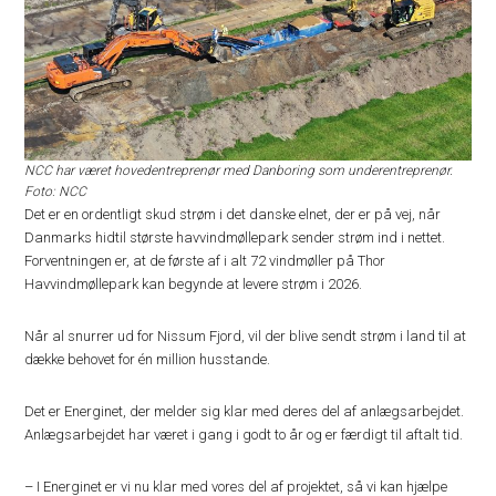
NCC har været hovedentreprenør med Danboring som underentreprenør.
Foto: NCC
Det er en ordentligt skud strøm i det danske elnet, der er på vej, når
Danmarks hidtil største havvindmøllepark sender strøm ind i nettet.
Forventningen er, at de første af i alt 72 vindmøller på Thor
Havvindmøllepark kan begynde at levere strøm i 2026.
Når al snurrer ud for Nissum Fjord, vil der blive sendt strøm i land til at
dække behovet for én million husstande.
Det er Energinet, der melder sig klar med deres del af anlægsarbejdet.
Anlægsarbejdet har været i gang i godt to år og er færdigt til aftalt tid.
– I Energinet er vi nu klar med vores del af projektet, så vi kan hjælpe