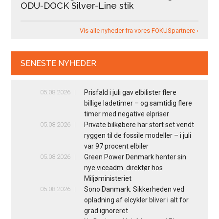
ODU-DOCK Silver-Line stik
Vis alle nyheder fra vores FOKUSpartnere ›
SENESTE NYHEDER
05.08.2026
Prisfald i juli gav elbilister flere
billige ladetimer – og samtidig flere
timer med negative elpriser
05.08.2026
Private bilkøbere har stort set vendt
ryggen til de fossile modeller – i juli
var 97 procent elbiler
05.08.2026
Green Power Denmark henter sin
nye viceadm. direktør hos
Miljøministeriet
05.08.2026
Sono Danmark: Sikkerheden ved
opladning af elcykler bliver i alt for
grad ignoreret