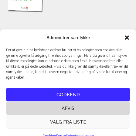
KONTAKT
Administrer samtykke
TechMedia A/S
Naverland 35
For at give dig de bedste oplevelser bruger vi teknologier som cookies til at
DK – 2600 Glostrup
gemme og/eller få adgang til enhedsoplysninger. Hvis du giver dit samtykke
www.techmedia.dk
til disse teknologier, kan vi behandle data som f.eks. browsingadfærd eller
Telefon: +45 43 24 26 28
unikke ID'er på dette websted. Hvis du ikke giver dit samtykke eller trækker dit
samtykke tilbage, kan det have en negativ indvirkning på visse funktioner og
E-mail:
info@techmedia.dk
egenskaber.
Privatlivspolitik
Cookiepolitik
GODKEND
AFVIS
VALG FRA LISTE