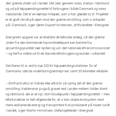
den grønne strøm ud i landet. Det sker gennem vores station i Idomlund
og ud på højspændingsnettet til forbrugere i både Danmark og vores
nabolande. Det er en kæmpe milepæl, som vi har glædet os til. Projektet
er et godt skridt på vejen mod den grønne omstilling, som vi arbejder
på i Danmark, siger Søren Dupont Kristensen, driftsdirektør i Energinet.
Energinets opgave var at etablere de tekniske anlæg, så den grønne
strøm fra den kommende havvindmøllepark kan komme fra
opsamlingspunktet nær kysten og ud i det nationale eltransmissionsnet
– og herfra videre ud til de danske elforbrugere og kunder i udlandet.
Det klares bl.a. ved to nye 220 kV højspændingsstationer. En af
Danmarks største underboringsentrepriser samt 30 kilometer elkabler.
– Elinfrastruktur er måske ikke altid en så synlig del af den grønne
omstilling. Kablerne er jo også gravet ned i jorden mellem Volder Mark
og Idomlund, der er et nyt, stort knudepunkt i højspændingsnettet – men
elforbindelser er helt afgørende for, at vi kan skabe et elsystem med
mere vedvarende energi og transportere fx el produceret på havet rundt
i landet, siger Martin Hinrichsen, chefprojektleder i Energinet.