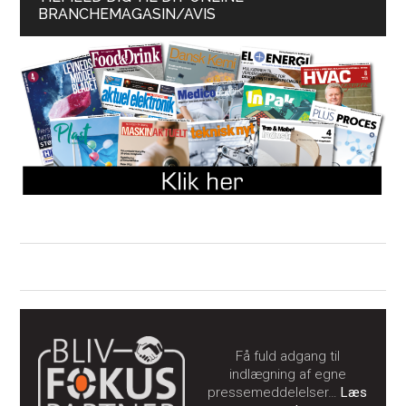
BRANCHEMAGASIN/AVIS
Få fuld adgang til
indlægning af egne
pressemeddelelser…
Læs