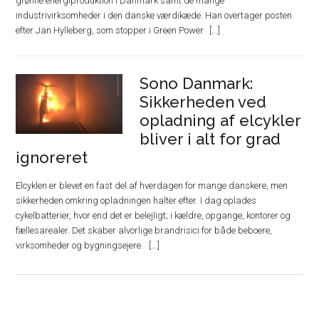
grønne energiproduktion i Danmark samt de mange
industrivirksomheder i den danske værdikæde. Han overtager posten
efter Jan Hylleberg, som stopper i Green Power
Sono Danmark:
Sikkerheden ved
opladning af elcykler
bliver i alt for grad
ignoreret
Elcyklen er blevet en fast del af hverdagen for mange danskere, men
sikkerheden omkring opladningen halter efter. I dag oplades
cykelbatterier, hvor end det er belejligt; i kældre, opgange, kontorer og
fællesarealer. Det skaber alvorlige brandrisici for både beboere,
virksomheder og bygningsejere.