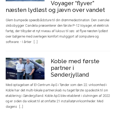
Voyager “flyver”
næsten lydløst og jævn over vandet
Glem bumpede speedbådsture til din drømmedestination. Den svenske
skibsbygger Candela præsenterer den første P-12 Voyager, et elektrisk
fartøj, der tilbyder et nyt niveau af luksus til søs: at flyve næsten lydløst
over bølgerne med overlegen komfort muliggjort af computere og
software. - I årtier
Koble med første
partner i
Sønderjylland
Med optagelsen af El-Centrum ApS i Tønder som den 22. virksomhed i
Koble har det multi-lokale partnerskab nu taget første spadestik til sin
etablering i Sønderjylland. Koble ApS blev etableret i slutningen af 2022
og er siden da vokset til at omfatte 21 installatørvirksomheder. Med
dagens