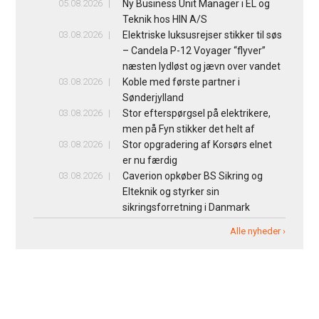
05.08.2026
Ny Business Unit Manager i EL og
Teknik hos HIN A/S
03.08.2026
Elektriske luksusrejser stikker til søs
– Candela P-12 Voyager “flyver”
næsten lydløst og jævn over vandet
03.08.2026
Koble med første partner i
Sønderjylland
03.08.2026
Stor efterspørgsel på elektrikere,
men på Fyn stikker det helt af
03.08.2026
Stor opgradering af Korsørs elnet
er nu færdig
03.08.2026
Caverion opkøber BS Sikring og
Elteknik og styrker sin
sikringsforretning i Danmark
Alle nyheder ›