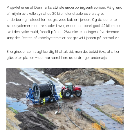
Projektet er en af Danmarks største underboringsentrepriser. På grund
af miljøkrav skulle syv af de 30 kilometer etableres via styret
underboring, i stedet for nedgravede kabler i jorden. Og da der er to
kabelsystemer med tre kabler i hver, er der i alt boret godt 42 kilometer
rør i den jyske muld, fordelt på i alt 264 enkelte boringer af varierende
længder. Resten af kabelsystemet er nedgravet i jorden på normal vis.
Energinet er som sagt færdig til aftalt tid, men det betød ikke, at alt er
gået efter planen – der har været flere udfordringer undervejs.