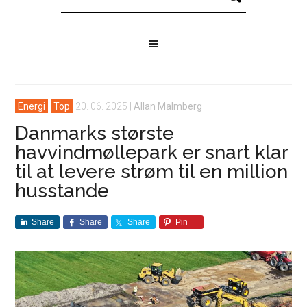
Energi
Top
20. 06. 2025
|
Allan Malmberg
Danmarks største
havvindmøllepark er snart klar
til at levere strøm til en million
husstande
Share
Share
Share
Pin