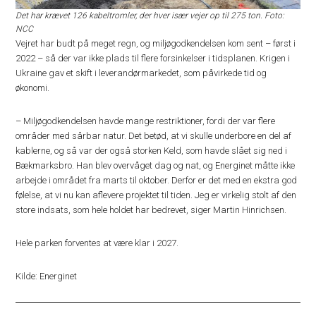
Det har krævet 126 kabeltromler, der hver især vejer op til 275 ton. Foto:
NCC
Vejret har budt på meget regn, og miljøgodkendelsen kom sent – først i
2022 – så der var ikke plads til flere forsinkelser i tidsplanen. Krigen i
Ukraine gav et skift i leverandørmarkedet, som påvirkede tid og
økonomi.
– Miljøgodkendelsen havde mange restriktioner, fordi der var flere
områder med sårbar natur. Det betød, at vi skulle underbore en del af
kablerne, og så var der også storken Keld, som havde slået sig ned i
Bækmarksbro. Han blev overvåget dag og nat, og Energinet måtte ikke
arbejde i området fra marts til oktober. Derfor er det med en ekstra god
følelse, at vi nu kan aflevere projektet til tiden. Jeg er virkelig stolt af den
store indsats, som hele holdet har bedrevet, siger Martin Hinrichsen.
Hele parken forventes at være klar i 2027.
Kilde: Energinet