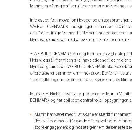
løsningen på nogle af samfundets store udfordringer, si
Interessen for innovation i bygge- og anlægsbranchen e
WE BUILD DENMARK ansøgninger fra næsten 100 innovation
del af dem. Ifølge Michael H. Nielsen understreger det 
klyngeorganisation med opbakning fra medlemmerne:
– WE BUILD DENMARK er i dag branchens vigtigste platfo
Hvis vi også i fremtiden skal have adgang til de midler 
klyngeorganisation. WE BUILD DENMARK skal være branc
andre aktører sammen om innovation. Derfor vil jeg arb
flere midler og samler endnu flere aktører om udviklinge
Michael H. Nielsen overtager posten efter Martin Mant
DENMARK og har spillet en central rolle i opbygningen a
Martin har været med til at skabe et stærkt fundamen
flere virksomheder får glæde af innovation, samarbejd
store engagement og indsats gennem de seneste seks å