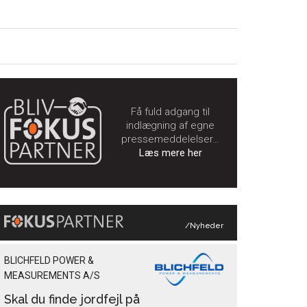
Få fuld adgang til
indlægning af egne
pressemeddelelser…
Læs mere her
/Nyheder
BLICHFELD POWER &
MEASUREMENTS A/S
Skal du finde jordfejl på