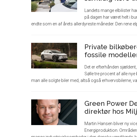
Landets mange elbilister har i
på dagen har været helt i bun
endte som en af årets allerdyreste måneder. Den rene elpr
Private bilkøber
fossile modeller 
Det er efterhånden sjældent, 
Sølle tre procent af alle nye b
man alle solgte biler med, altså også erhvervsbilerne, var 
Green Power De
direktør hos Mil
Martin Hansen bliver ny vi
Energiproduktion. Områder