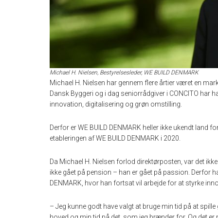
Michael H. Nielsen, Bestyrelsesleder, WE BUILD DENMARK
Michael H. Nielsen har gennem flere årtier været en mar
Dansk Byggeri og i dag seniorrådgiver i CONCITO har ha
innovation, digitalisering og grøn omstilling.
Derfor er WE BUILD DENMARK heller ikke ukendt land for
etableringen af WE BUILD DENMARK i 2020.
Da Michael H. Nielsen forlod direktørposten, var det ikk
ikke gået på pension – han er gået på passion. Derfor h
DENMARK, hvor han fortsat vil arbejde for at styrke inn
– Jeg kunne godt have valgt at bruge min tid på at spille go
hoved og min tid på det, som jeg brænder for. Og det er