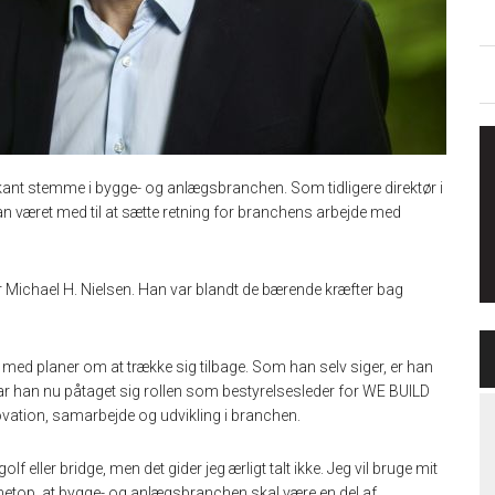
kant stemme i bygge- og anlægsbranchen. Som tidligere direktør i
n været med til at sætte retning for branchens arbejde med
 Michael H. Nielsen. Han var blandt de bærende kræfter bag
e med planer om at trække sig tilbage. Som han selv siger, er han
ar han nu påtaget sig rollen som bestyrelsesleder for WE BUILD
ovation, samarbejde og udvikling i branchen.
lf eller bridge, men det gider jeg ærligt talt ikke. Jeg vil bruge mit
 netop, at bygge- og anlægsbranchen skal være en del af