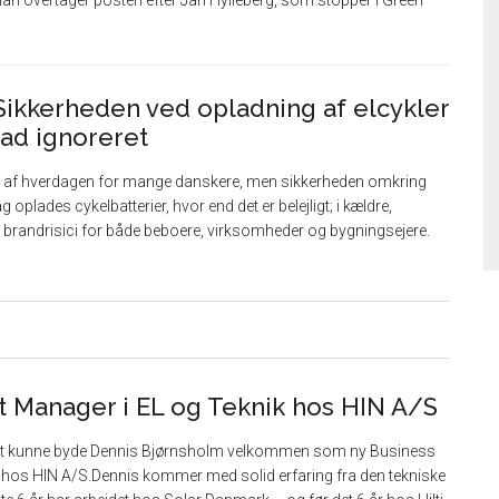
n overtager posten efter Jan Hylleberg, som stopper i Green
ikkerheden ved opladning af elcykler
grad ignoreret
 del af hverdagen for mange danskere, men sikkerheden omkring
g oplades cykelbatterier, hvor end det er belejligt; i kældre,
e brandrisici for både beboere, virksomheder og bygningsejere.
t Manager i EL og Teknik hos HIN A/S
at kunne byde Dennis Bjørnsholm velkommen som ny Business
k hos HIN A/S.Dennis kommer med solid erfaring fra den tekniske