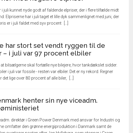
 juli kunnet nyde godt af faldende elpriser, der i flere tilfælde midt
d. Elpriserne har i juli taget et lille dyk sammenlignet med juni, der
is er i juli faldet med syv procent
e har stort set vendt ryggen til de
– i juli var 97 procent elbiler
at bilsælgerne skal fortælle nye bilejere, hvor tankdækslet sidder.
iler i juli var fossile - resten var elbiler. Det er ny rekord. Regner
det lige over 80 procent af alle biler,
nmark henter sin nye viceadm.
jøministeriet
ceadm. direktør i Green Power Denmark med ansvar for Industri og
ne omfatter den grønne energiproduktion i Danmark samt de