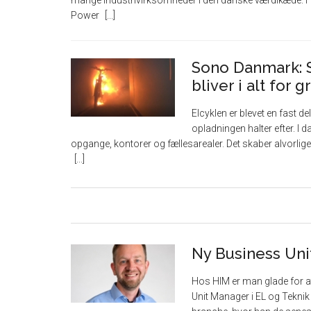
mange industrivirksomheder i den danske værdikæde. Ha
Power
Sono Danmark: S
bliver i alt for 
Elcyklen er blevet en fast
opladningen halter efter. I da
opgange, kontorer og fællesarealer. Det skaber alvorlig
Ny Business Uni
Hos HIM er man glade for 
Unit Manager i EL og Tekni