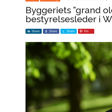
Byggeriets ”grand ol
bestyrelsesleder i 
Share
Share
Share
Pin