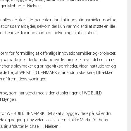
ger Michael H. Nielsen.
r allerede stor. I det seneste udbud af innovationsmidler modtog
ssamarbejder, selvom der kun var midler til at støtte en lille
både behovet for innovation og betydningen af en stærk
rm for formidling af offentlige innovationsmidler og -projekter.
og samarbejder, der kan skabe nye løsninger, kræver det en stærk
hens playmaker og bringe virksomheder, videninstitutioner og
ejde for, at WE BUILD DENMARK står endnu stærkere, tiltrækker
n af fremtidens løsninger.
horpe, som har været med siden etableringen af WE BUILD
f klyngen.
t for WE BUILD DENMARK. Det skal vi bygge videre på, så endnu
e og adgang til ny viden. Jeg vil gerne takke Martin for hans
r, afslutter Michael H. Nielsen.