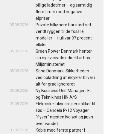
billige ladetimer – og samtidig
flere timer med negative
elpriser
05.08.2026
Private bilkøbere har stort set
vendt ryggen til de fossile
modeller – i juli var 97 procent
elbiler
05.08.2026
Green Power Denmark henter
sin nye viceadm. direktør hos
Miljøministeriet
05.08.2026
Sono Danmark: Sikkerheden
ved opladning af elcykler bliver i
alt for grad ignoreret
05.08.2026
Ny Business Unit Manager i EL
og Teknik hos HIN A/S
03.08.2026
Elektriske luksusrejser stikker til
søs – Candela P-12 Voyager
“flyver” næsten lydløst og jævn
over vandet
03.08.2026
Koble med første partner i