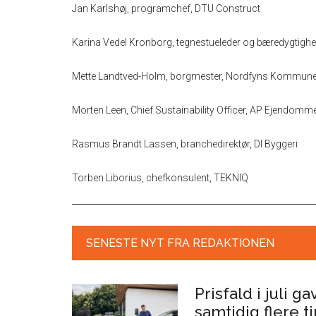
Jan Karlshøj, programchef, DTU Construct
Karina Vedel Kronborg, tegnestueleder og bæredygtigh
Mette Landtved-Holm, borgmester, Nordfyns Kommun
Morten Leen, Chief Sustainability Officer, AP Ejendomm
Rasmus Brandt Lassen, branchedirektør, DI Byggeri
Torben Liborius, chefkonsulent, TEKNIQ
SENESTE NYT FRA REDAKTIONEN
Prisfald i juli g
samtidig flere 