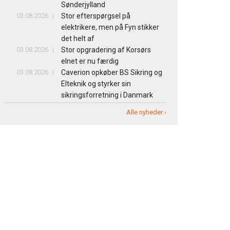
Sønderjylland
03.08.2026
Stor efterspørgsel på
elektrikere, men på Fyn stikker
det helt af
03.08.2026
Stor opgradering af Korsørs
elnet er nu færdig
03.08.2026
Caverion opkøber BS Sikring og
Elteknik og styrker sin
sikringsforretning i Danmark
Alle nyheder ›