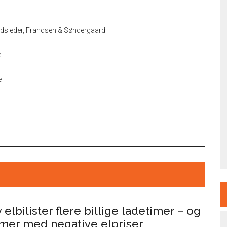
edsleder, Frandsen & Søndergaard
e
e
av elbilister flere billige ladetimer – og
timer med negative elpriser