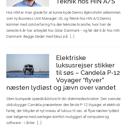
Teknik hos HIN A/S
Hos HIM er man glade for at kunne byde Dennis Bjørnsholm velkommen
som ny Business Unit Manager i EL og Teknik hos HIN A/S.Dennis
kommer med solid erfaring fra den tekniske branche, hvor han de
seneste 6 år har arbejdet hos Solar Danmark – og før det 6 år hos Hilti
Danmark. Begge steder med fokus på
Elektriske
luksusrejser stikker
til søs – Candela P-12
Voyager “flyver”
næsten lydløst og jævn over vandet
Glem bumpede speedbådsture til din drømmedestination. Den svenske
skibsbygger Candela præsenterer den første P-12 Voyager, et elektrisk
fartøj, der tilbyder et nyt niveau af luksus til søs: at flyve næsten lydløst
over bølgerne med overlegen komfort muliggjort af computere og
software. - I årtier