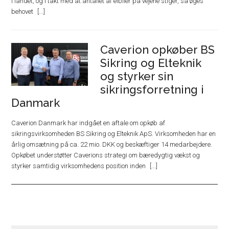
i landet, og i takt med at antallet af elbiler på vejene stiger, så øges
behovet
Caverion opkøber BS
Sikring og Elteknik
og styrker sin
sikringsforretning i
Danmark
Caverion Danmark har indgået en aftale om opkøb af
sikringsvirksomheden BS Sikring og Elteknik ApS. Virksomheden har en
årlig omsætning på ca. 22 mio. DKK og beskæftiger 14 medarbejdere.
Opkøbet understøtter Caverions strategi om bæredygtig vækst og
styrker samtidig virksomhedens position inden