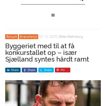
Aktuelt
Branchenyt
10. 12. 2025
|
Allan Malmberg
Byggeriet med til at få
konkurstallet op – især
Sjælland syntes hårdt ramt
Share
Share
Share
Pin