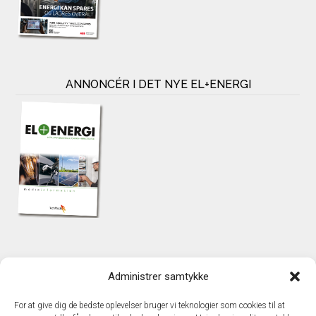
ANNONCÉR I DET NYE EL+ENERGI
KONTAKT
Administrer samtykke
TechMedia A/S
Naverland 35
For at give dig de bedste oplevelser bruger vi teknologier som cookies til at
DK – 2600 Glostrup