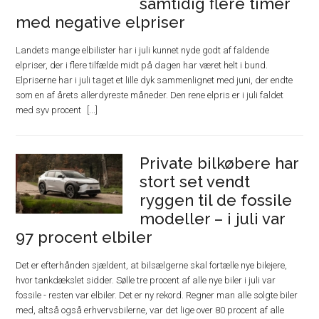
samtidig flere timer
med negative elpriser
Landets mange elbilister har i juli kunnet nyde godt af faldende
elpriser, der i flere tilfælde midt på dagen har været helt i bund.
Elpriserne har i juli taget et lille dyk sammenlignet med juni, der endte
som en af årets allerdyreste måneder. Den rene elpris er i juli faldet
med syv procent
Private bilkøbere har
stort set vendt
ryggen til de fossile
modeller – i juli var
97 procent elbiler
Det er efterhånden sjældent, at bilsælgerne skal fortælle nye bilejere,
hvor tankdækslet sidder. Sølle tre procent af alle nye biler i juli var
fossile - resten var elbiler. Det er ny rekord. Regner man alle solgte biler
med, altså også erhvervsbilerne, var det lige over 80 procent af alle