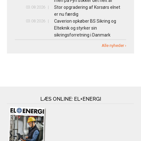
men på Fyn stikker det helt af
03.08.2026
Stor opgradering af Korsørs elnet
er nu færdig
03.08.2026
Caverion opkøber BS Sikring og
Elteknik og styrker sin
sikringsforretning i Danmark
Alle nyheder ›
LÆS ONLINE: EL+ENERGI