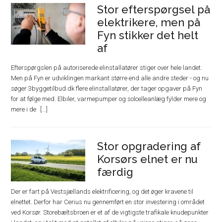
Stor efterspørgsel på
elektrikere, men på
Fyn stikker det helt
af
Efterspørgslen på autoriserede elinstallatører stiger over hele landet.
Men på Fyn er udviklingen markant større end alle andre steder - og nu
søger 3byggetilbud.dk flere elinstallatører, der tager opgaver på Fyn
for at følge med. Elbiler, varmepumper og solcelleanlæg fylder mere og
mere i de
Stor opgradering af
Korsørs elnet er nu
færdig
Der er fart på Vestsjællands elektrificering, og det øger kravene til
elnettet. Derfor har Cerius nu gennemført en stor investering i området
ved Korsør. Storebæltsbroen er et af de vigtigste trafikale knudepunkter