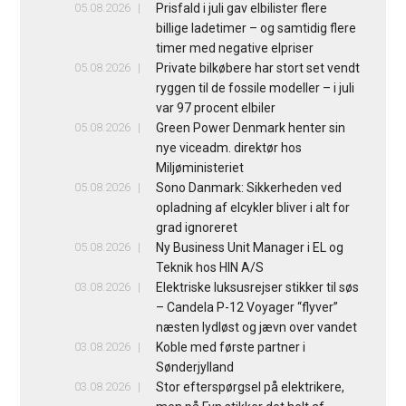
05.08.2026
Prisfald i juli gav elbilister flere
billige ladetimer – og samtidig flere
timer med negative elpriser
05.08.2026
Private bilkøbere har stort set vendt
ryggen til de fossile modeller – i juli
var 97 procent elbiler
05.08.2026
Green Power Denmark henter sin
nye viceadm. direktør hos
Miljøministeriet
05.08.2026
Sono Danmark: Sikkerheden ved
opladning af elcykler bliver i alt for
grad ignoreret
05.08.2026
Ny Business Unit Manager i EL og
Teknik hos HIN A/S
03.08.2026
Elektriske luksusrejser stikker til søs
– Candela P-12 Voyager “flyver”
næsten lydløst og jævn over vandet
03.08.2026
Koble med første partner i
Sønderjylland
03.08.2026
Stor efterspørgsel på elektrikere,