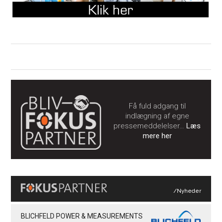
Få fuld adgang til
indlægning af egne
pressemeddelelser…
Læs
mere her
/Nyheder
BLICHFELD POWER & MEASUREMENTS