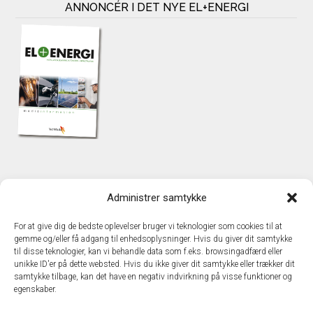
ANNONCÉR I DET NYE EL+ENERGI
KONTAKT
Administrer samtykke
TechMedia A/S
Naverland 35
For at give dig de bedste oplevelser bruger vi teknologier som cookies til at
DK – 2600 Glostrup
gemme og/eller få adgang til enhedsoplysninger. Hvis du giver dit samtykke
www.techmedia.dk
til disse teknologier, kan vi behandle data som f.eks. browsingadfærd eller
Telefon: +45 43 24 26 28
unikke ID'er på dette websted. Hvis du ikke giver dit samtykke eller trækker dit
samtykke tilbage, kan det have en negativ indvirkning på visse funktioner og
E-mail:
info@techmedia.dk
egenskaber.
Privatlivspolitik
Cookiepolitik