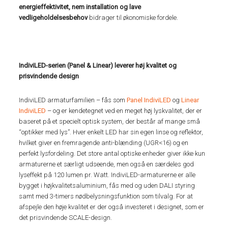
energieffektivitet, nem installation og lave
vedligeholdelsesbehov
bidrager til økonomiske fordele.
IndiviLED-serien (Panel & Linear) leverer høj kvalitet og
prisvindende design
IndiviLED armaturfamilien – fås som
Panel IndiviLED
og
Linear
IndiviLED
– og er kendetegnet ved en meget høj lyskvalitet, der er
baseret på et specielt optisk system, der består af mange små
“optikker med lys”. Hver enkelt LED har sin egen linse og reflektor,
hvilket giver en fremragende anti-blænding (UGR<16) og en
perfekt lysfordeling. Det store antal optiske enheder giver ikke kun
armaturerne et særligt udseende, men også en særdeles god
lyseffekt på 120 lumen pr. Watt. IndiviLED-armaturerne er alle
bygget i højkvalitetsaluminium, fås med og uden DALI styring
samt med 3-timers nødbelysningsfunktion som tilvalg. For at
afspejle den høje kvalitet er der også investeret i designet, som er
det prisvindende SCALE-design.