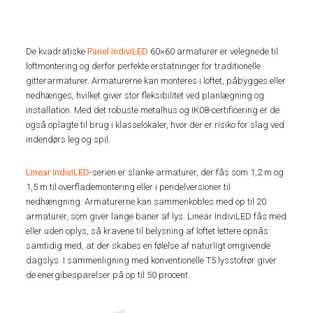
De kvadratiske
Panel IndiviLED
60×60 armaturer er velegnede til
loftmontering og derfor perfekte erstatninger for traditionelle
gitterarmaturer. Armaturerne kan monteres i loftet, påbygges eller
nedhænges, hvilket giver stor fleksibilitet ved planlægning og
installation. Med det robuste metalhus og IK08-certificering er de
også oplagte til brug i klasselokaler, hvor der er risiko for slag ved
indendørs leg og spil.
Linear IndiviLED
-serien er slanke armaturer, der fås som 1,2 m og
1,5 m til overflademontering eller i pendelversioner til
nedhængning. Armaturerne kan sammenkobles med op til 20
armaturer, som giver lange baner af lys. Linear IndiviLED fås med
eller uden oplys, så kravene til belysning af loftet lettere opnås
samtidig med, at der skabes en følelse af naturligt omgivende
dagslys. I sammenligning med konventionelle T5 lysstofrør giver
de energibesparelser på op til 50 procent.