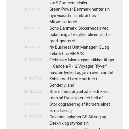
var 97 procent elbiler
05.08.2026
Green Power Denmark henter sin
nye viceadm. direktør hos
Miljøministeriet
05.08.2026
Sono Danmark: Sikkerheden ved
opladning af elcykler bliver i alt for
grad ignoreret
05.08.2026
Ny Business Unit Manager i EL og
Teknik hos HIN A/S
03.08.2026
Elektriske luksusrejser stikker til søs
– Candela P-12 Voyager “flyver”
næsten lydløst og jævn over vandet
03.08.2026
Koble med første partner i
Sønderjylland
03.08.2026
Stor efterspørgsel på elektrikere,
men på Fyn stikker det helt af
03.08.2026
Stor opgradering af Korsørs elnet
er nu færdig
03.08.2026
Caverion opkøber BS Sikring og
Elteknik og styrker sin