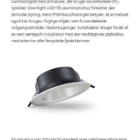
sammenlignet med armaturer, der bruger konventionelle CFL-
lyskilder. Downlight UGR19’s aluminiumshus forbedrer den
termiske styring, mens IP54-klassificeringen betyder, at armaturet
også kan bruges i fugtige miljøer, som fx overdækkede
indgangsområder i kontorbygninger. Installatører drager fordel af
en nem værktøjsfri installation med den medfølgende sløjfedåse
med enten tre- eller fempolede fjederklemmer.
En virtuel tur på LEDVANCE-standen* giver yderligere information