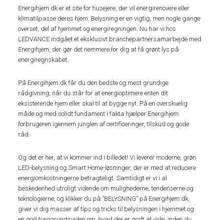
Energihjem.dk er et site for husejere, der vil energirenovere eller
klimatilpasse deres hjem. Belysning er en vigtig, men nogle gange
overset, del af hjemmet og energiregningen. Nu har vi hos
LEDVANCE indgået et eksklusivt branchepartnersamarbejde med
Energihjem, der gør det nemmere for dig at få grønt lys på
energiregnskabet.
På Energihjem.dk får du den bedste og mest grundige
rådgivning, når du står for at energioptimere enten dit
eksisterende hjem eller skal til at bygge nyt. På en overskuelig
måde og med solidt fundament i fakta hjælper Energihjem
forbrugeren igennem junglen af certificeringer, tilskud og gode
råd.
Og det er her, at vi kommer ind i billedet! Vi leverer moderne, grøn
LED-belysning og Smart Home-løsninger, der er med at reducere
energiomkostningerne betragteligt. Samtidigt er vi i al
beskedenhed utroligt vidende om mulighederne, tendenserne og
teknologierne, og klikker du på ”BELYSNING” på Energihjem.dk,
giver vi dig masser af tips og tricks til belysningen i hjemmet og
en god baggrundsviden om, hvad der er godt at vide, inden du