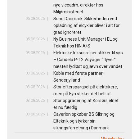
nye viceadm. direktør hos
Miljøministeriet
05.08.2026
Sono Danmark: Sikkerheden ved
opladning af elcykler bliver i alt for
grad ignoreret
05.08.2026
Ny Business Unit Manager i EL og
Teknik hos HIN A/S
03.08.2026
Elektriske luksusrejser stikker til søs
– Candela P-12 Voyager “flyver”
næsten lydløst og jævn over vandet
03.08.2026
Koble med første partner i
Sønderjylland
03.08.2026
Stor efterspørgsel på elektrikere,
men på Fyn stikker det helt af
03.08.2026
Stor opgradering af Korsørs elnet
er nu færdig
03.08.2026
Caverion opkøber BS Sikring og
Elteknik og styrker sin
sikringsforretning i Danmark
Alle nyheder ›