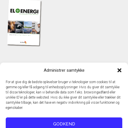
KONTAKT
Administrer samtykke
TechMedia A/S
Naverland 35
For at give dig de bedste oplevelser bruger vi teknologier som cookies til at
DK – 2600 Glostrup
gemme og/eller få adgang til enhedsoplysninger. Hvis du giver dit samtykke
www.techmedia.dk
til disse teknologier, kan vi behandle data som f.eks. browsingadfærd eller
Telefon: +45 43 24 26 28
unikke ID'er på dette websted. Hvis du ikke giver dit samtykke eller trækker dit
samtykke tilbage, kan det have en negativ indvirkning på visse funktioner og
E-mail:
info@techmedia.dk
egenskaber.
Privatlivspolitik
Cookiepolitik
GODKEND