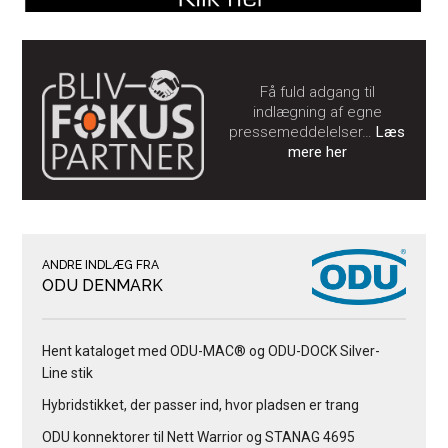
Få fuld adgang til
indlægning af egne
pressemeddelelser…
Læs
mere her
ANDRE INDLÆG FRA
ODU DENMARK
Hent kataloget med ODU-MAC® og ODU-DOCK Silver-
Line stik
Hybridstikket, der passer ind, hvor pladsen er trang
ODU konnektorer til Nett Warrior og STANAG 4695