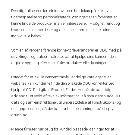
Den digitaliserede forretningsverden har fokus på effektivitet,
tidsbesparelse og personaliserede løsninger: Man forventer at
kunne finde de produkter man er interesseret i – døgnet rundt og
hvor som helst i verden – og at kunne filtrere dem efter sine
individuelle behov.
Som en af verdens førende konnektorleverandører er ODU med på
udviklingen og satser målrettet på at hjælpe sine kunder i den
digitale søgning efter specifikke produkter eller løsninger.
I stedet for at skulle gennemtrævle uendelige kataloger eller
websites kan kunderne finde den ønskede ODU konnektor ved
hjælp af ODU’s digitale Product Finder. Her får de samtidig
adgang til et væld af teknisk information, så som datablade, 3D
data og samleinstruktioner, til understøttelse af konstruktions- og
designprocessen, så der kan træffes beslutninger på et oplyst
grundlag.
Mange firmaer har brug for kundetilpassede løsninger for at