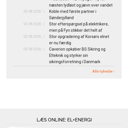
næsten lydløst og jævn over vandet
03.08.2026
Koble med første partner i
Sønderjylland
03.08.2026
Stor efterspørgsel på elektrikere,
men på Fyn stikker det helt af
03.08.2026
Stor opgradering af Korsørs elnet
er nu færdig
03.08.2026
Caverion opkøber BS Sikring og
Elteknik og styrker sin
sikringsforretning i Danmark
Alle nyheder ›
LÆS ONLINE: EL+ENERGI