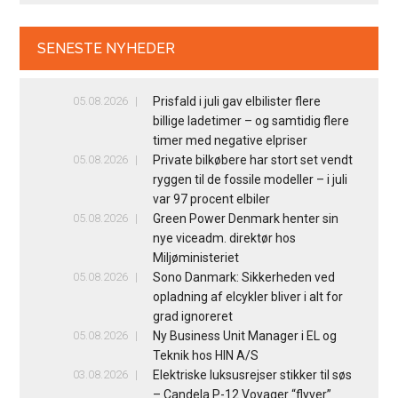
SENESTE NYHEDER
05.08.2026
Prisfald i juli gav elbilister flere
billige ladetimer – og samtidig flere
timer med negative elpriser
05.08.2026
Private bilkøbere har stort set vendt
ryggen til de fossile modeller – i juli
var 97 procent elbiler
05.08.2026
Green Power Denmark henter sin
nye viceadm. direktør hos
Miljøministeriet
05.08.2026
Sono Danmark: Sikkerheden ved
opladning af elcykler bliver i alt for
grad ignoreret
05.08.2026
Ny Business Unit Manager i EL og
Teknik hos HIN A/S
03.08.2026
Elektriske luksusrejser stikker til søs
– Candela P-12 Voyager “flyver”