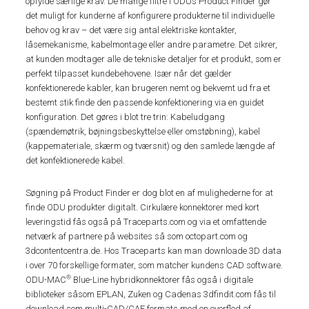
opfylde særlige krav. De mange filtre i ODUs Product Finder gør
det muligt for kunderne af konfigurere produkterne til individuelle
behov og krav – det være sig antal elektriske kontakter,
låsemekanisme, kabelmontage eller andre parametre. Det sikrer,
at kunden modtager alle de tekniske detaljer for et produkt, som er
perfekt tilpasset kundebehovene. Især når det gælder
konfektionerede kabler, kan brugeren nemt og bekvemt ud fra et
bestemt stik finde den passende konfektionering via en guidet
konfiguration. Det gøres i blot tre trin: Kabeludgang
(spændemøtrik, bøjningsbeskyttelse eller omstøbning), kabel
(kappemateriale, skærm og tværsnit) og den samlede længde af
det konfektionerede kabel.
Søgning på Product Finder er dog blot en af mulighederne for at
finde ODU produkter digitalt. Cirkulære konnektorer med kort
leveringstid fås også på Traceparts.com og via et omfattende
netværk af partnere på websites så som octopart.com og
3dcontentcentra.de. Hos Traceparts kan man downloade 3D data
i over 70 forskellige formater, som matcher kundens CAD software.
®
ODU-MAC
Blue-Line hybridkonnektorer fås også i digitale
biblioteker såsom EPLAN, Zuken og Cadenas 3dfindit.com fås til
download som multi-CAD/CAE formats med en overflod af