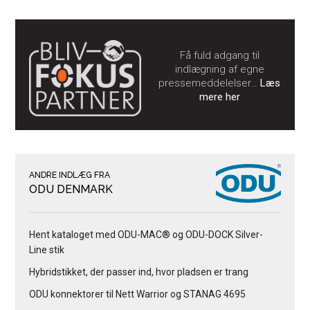
Få fuld adgang til
indlægning af egne
pressemeddelelser…
Læs
mere her
ANDRE INDLÆG FRA
ODU DENMARK
Hent kataloget med ODU-MAC® og ODU-DOCK Silver-
Line stik
Hybridstikket, der passer ind, hvor pladsen er trang
ODU konnektorer til Nett Warrior og STANAG 4695