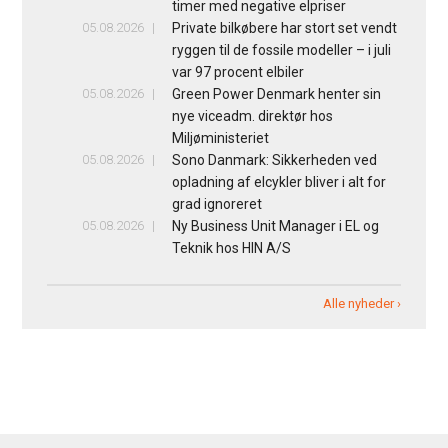
timer med negative elpriser
05.08.2026
Private bilkøbere har stort set vendt
ryggen til de fossile modeller – i juli
var 97 procent elbiler
05.08.2026
Green Power Denmark henter sin
nye viceadm. direktør hos
Miljøministeriet
05.08.2026
Sono Danmark: Sikkerheden ved
opladning af elcykler bliver i alt for
grad ignoreret
05.08.2026
Ny Business Unit Manager i EL og
Teknik hos HIN A/S
Alle nyheder ›