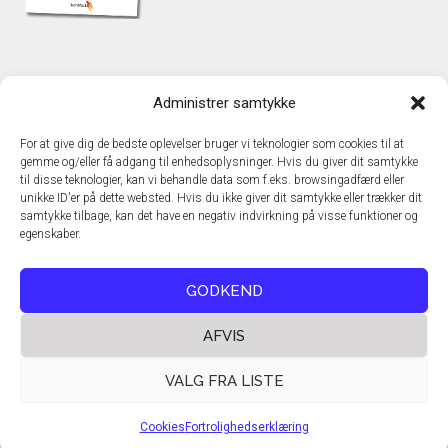
KONTAKT
Administrer samtykke
TechMedia A/S
Naverland 35
For at give dig de bedste oplevelser bruger vi teknologier som cookies til at
DK – 2600 Glostrup
gemme og/eller få adgang til enhedsoplysninger. Hvis du giver dit samtykke
www.techmedia.dk
til disse teknologier, kan vi behandle data som f.eks. browsingadfærd eller
Telefon: +45 43 24 26 28
unikke ID'er på dette websted. Hvis du ikke giver dit samtykke eller trækker dit
samtykke tilbage, kan det have en negativ indvirkning på visse funktioner og
E-mail:
info@techmedia.dk
egenskaber.
Privatlivspolitik
Cookiepolitik
GODKEND
AFVIS
VALG FRA LISTE
Cookies
Fortrolighedserklæring