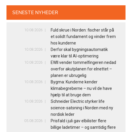
SENESTE NYHEDER
10.08.2026
Fuld skrue i Norden: fischer står på
et solidt fundament og vinder frem
hos kunderne
10.08.2026
Derfor skal bygningsautomatik
være klar til AI-optimering
10.08.2026
EWII vender tommelfingeren nedad
overfor akutplanen for elnettet –
planen er ubrugelig
10.08.2026
Bygma: Kunderne kender
klimabegreberne – nu vil de have
hjælp til at bruge dem
10.08.2026
Schneider Electric styrker life
science-satsning i Norden med ny
nordisk leder
05.08.2026
Prisfald i juli gav elbilister flere
billige ladetimer – og samtidig flere