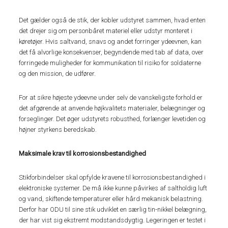
Det gælder også de stik, der kobler udstyret sammen, hvad enten
det drejer sig om personbåret materiel eller udstyr monteret i
køretøjer. Hvis saltvand, snavs og andet forringer ydeevnen, kan
det få alvorlige konsekvenser, begyndende med tab af data, over
forringede muligheder for kommunikation til risiko for soldaterne
og den mission, de udfører.
For at sikre højeste ydeevne under selv de vanskeligste forhold er
det afgørende at anvende højkvalitets materialer, belægninger og
forseglinger. Det øger udstyrets robusthed, forlænger levetiden og
højner styrkens beredskab.
Maksimale krav til korrosionsbestandighed
Stikforbindelser skal opfylde kravene til korrosionsbestandighed i
elektroniske systemer. De må ikke kunne påvirkes af saltholdig luft
og vand, skiftende temperaturer eller hård mekanisk belastning.
Derfor har ODU til sine stik udviklet en særlig tin-nikkel belægning,
der har vist sig ekstremt modstandsdygtig. Legeringen er testet i