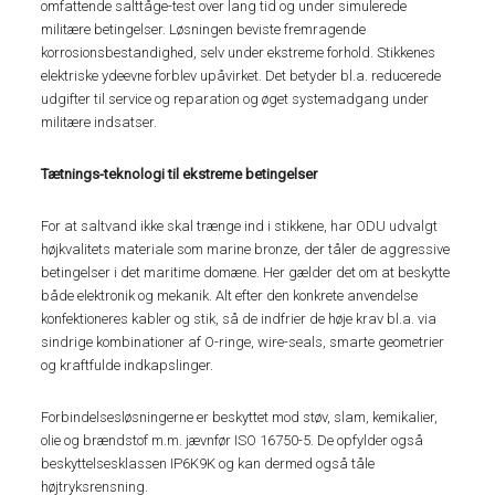
omfattende salttåge-test over lang tid og under simulerede
militære betingelser. Løsningen beviste fremragende
korrosionsbestandighed, selv under ekstreme forhold. Stikkenes
elektriske ydeevne forblev upåvirket. Det betyder bl.a. reducerede
udgifter til service og reparation og øget systemadgang under
militære indsatser.
Tætnings-teknologi til ekstreme betingelser
For at saltvand ikke skal trænge ind i stikkene, har ODU udvalgt
højkvalitets materiale som marine bronze, der tåler de aggressive
betingelser i det maritime domæne. Her gælder det om at beskytte
både elektronik og mekanik. Alt efter den konkrete anvendelse
konfektioneres kabler og stik, så de indfrier de høje krav bl.a. via
sindrige kombinationer af O-ringe, wire-seals, smarte geometrier
og kraftfulde indkapslinger.
Forbindelsesløsningerne er beskyttet mod støv, slam, kemikalier,
olie og brændstof m.m. jævnfør ISO 16750-5. De opfylder også
beskyttelsesklassen IP6K9K og kan dermed også tåle
højtryksrensning.