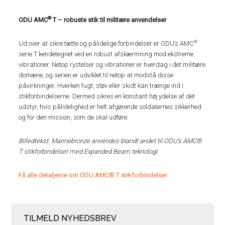
®
ODU AMC
T – robuste stik til militære anvendelser
®
Ud over at sikre tætte og pålidelige forbindelser er ODU‘s AMC
serie T kendetegnet ved en robust afskærmning mod ekstreme
vibrationer. Netop rystelser og vibrationer er hverdag i det militære
domæne, og serien er udviklet til netop at modstå disse
påvirkninger. Hverken fugt, støv eller skidt kan trænge ind i
stikforbindelserne. Dermed sikres en konstant høj ydelse af det
udstyr, hvis pålidelighed er helt afgørende soldaternes sikkerhed
og for den mission, som de skal udføre.
Billedtekst: Marinebronze anvendes blandt andet til ODU’s AMC®
T stikforbindelser med Expanded Beam teknologi.
Få alle detaljerne om ODU AMC® T stikforbindelser
TILMELD NYHEDSBREV