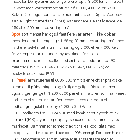
modeller. De nye ar-maturer genererer op til 3.500 lumen fra op til
35 watt med varmetemperaturer på 3.000, 4.000 eller 6.500
Kelvin. De er også dæmpbare med anbefalede Digital Addres-
sable Lighting Interface (DALI) lysdæmpere. De er tilgængelige i
150 eller 200 mm udskæringsmål.
Spot
-sortimentet har også fået flere varianter – ikke kipbar
modeller er nu tilgængelige til 68 og 83 mm udskæringsmål med
hvid eller sølvfarvet aluminiumsring og 3.000 el-ler 4.000 Kelvin
farvetemperatur. En anden nyudvikling i familien er
brandhæmmende modeller med en brandmodstand på 90
minutter (BS476-20:1987, BS476-21:1987, EN1365-2) og
beskyttelsesklasse IP65.
Til
Panel
-armaturerne til 600 x 600 mm t-skinneloft er praktiske
rammer til påbygning nu også tilgængelige. Disse rammer er
også tilgængelige til 1.200 x 300 panel-armaturer, som har været i
sortimentet siden januar. Derudover findes der også et
nedhængningskit til det nye 1.200 x 300 Panel.
LED Floodlights fra LEDVANCE med kombineret pyroelektrisk
infrarød (PIR) styring og dagslyssensor er fuldkommen nyt på
markedet. Sammenlignet med traditionelle Floodlights med
halogenlyskilder sparer disse op til 90% energi. Forsiden har en
IP65 beskyttelse og armaturerne er IK07 slagfaste med en