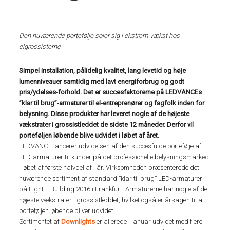
Den nuværende portefølje soler sig i ekstrem vækst hos
elgrossisterne
Simpel installation, pålidelig kvalitet, lang levetid og høje
lumenniveauer samtidig med lavt energiforbrug og godt
pris/ydelses-forhold. Det er succesfaktorerne på LEDVANCEs
”klar til brug”-armaturer til el-entreprenører og fagfolk inden for
belysning. Disse produkter har leveret nogle af de højeste
vækstrater i grossistleddet de sidste 12 måneder. Derfor vil
porteføljen løbende blive udvidet i løbet af året.
LEDVANCE lancerer udvidelsen af den succesfulde portefølje af
LED-armaturer til kunder på det professionelle belysningsmarked
i løbet af første halvdel af i år. Virksomheden præsenterede det
nuværende sortiment af standard ”klar til brug” LED-armaturer
på Light + Building 2016 i Frankfurt. Armaturerne har nogle af de
højeste vækstrater i grossistleddet, hvilket også er årsagen til at
porteføljen løbende bliver udvidet.
Sortimentet af
Downlights
er allerede i januar udvidet med flere