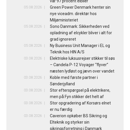
var 97 procent elbiler
05.08.2026
Green Power Denmark henter sin
nye viceadm. direktør hos
Miljøministeriet
05.08.2026
Sono Danmark: Sikkerheden ved
opladning af elcykler bliver i alt for
grad ignoreret
05.08.2026
Ny Business Unit Manager i EL og
Teknik hos HIN A/S
03.08.2026
Elektriske luksusrejser stikker til søs
– Candela P-12 Voyager “flyver”
næsten lydløst og jævn over vandet
03.08.2026
Koble med første partner i
Sønderjylland
03.08.2026
Stor efterspørgsel på elektrikere,
men på Fyn stikker det helt af
03.08.2026
Stor opgradering af Korsørs elnet
er nu færdig
03.08.2026
Caverion opkøber BS Sikring og
Elteknik og styrker sin
sikringsforretning i Danmark