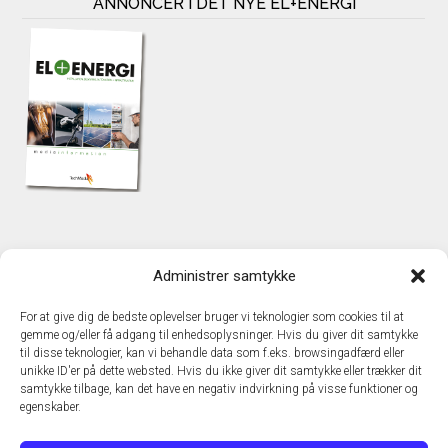
ANNONCÉR I DET NYE EL+ENERGI
KONTAKT
Administrer samtykke
TechMedia A/S
Naverland 35
For at give dig de bedste oplevelser bruger vi teknologier som cookies til at
DK – 2600 Glostrup
gemme og/eller få adgang til enhedsoplysninger. Hvis du giver dit samtykke
www.techmedia.dk
til disse teknologier, kan vi behandle data som f.eks. browsingadfærd eller
Telefon: +45 43 24 26 28
unikke ID'er på dette websted. Hvis du ikke giver dit samtykke eller trækker dit
samtykke tilbage, kan det have en negativ indvirkning på visse funktioner og
E-mail:
info@techmedia.dk
egenskaber.
Privatlivspolitik
Cookiepolitik